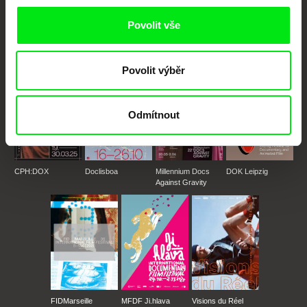
festivalů dokumentárního filmu sdružených do Doc Alliance. Naším cílem je
posouvat hranice dokumentárního filmu, propagovat jeho rozmanitost a
podporovat kvalitní autorské filmy.
Povolit vše
Členové Doc Alliance
Povolit výběr
Odmítnout
CPH:DOX
Doclisboa
Millennium Docs
DOK Leipzig
Against Gravity
FIDMarseille
MFDF Ji.hlava
Visions du Réel