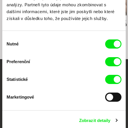
analýzy. Partneři tyto údaje mohou zkombinovat s
dalšími informacemi, které jste jim poskytli nebo které
získali v důsledku toho, že používáte jejich služby.
Martin Pavol Repka
Drahomíra Vihanová
Václav Kadrnka
Od marca do mája
Zpráva o putování
Osmdesát do
studentů Petra a
Jakuba
Výběr
Nutné
souhlasu
Preferenční
Vaše online
Statistické
dokumentární kino
Marketingové
Nové festivalové filmy
každý týden
Zobrazit detaily
Portál DAFilms.cz je výsledkem tvůrčí spolupráce 7 klíčových evropských