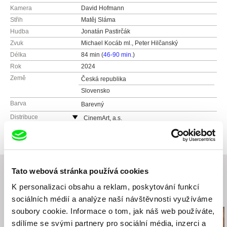
Kamera
David Hofmann
Střih
Matěj Sláma
Hudba
Jonatán Pastirčák
Zvuk
Michael Kocáb ml., Peter Hilčanský
Délka
84 min (
46-90 min.
)
Rok
2024
Země
Česká republika
Slovensko
Barva
Barevný
Distribuce
CinemArt, a.s.
Národní třída 28
111 21 Praha 1
Česká republika
web:
http://www.cinemart.cz
Tato webová stránka používá cookies
tel: +420 224 949 110
K personalizaci obsahu a reklam, poskytování funkcí
fax: +420 221 105 220
Související filmy (20)
sociálních médií a analýze naší návštěvnosti využíváme
e-mail:
info@cinemart.cz
soubory cookie. Informace o tom, jak náš web používáte,
sdílíme se svými partnery pro sociální média, inzerci a