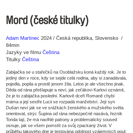
Mord (české titulky)
Režie
Rok
Adam Martinec
2024
Česká republika
Slovensko
84min
Jazyky ve filmu
Čeština
Titulky
Čeština
Zabijačka se u stařečků na Osoblažsku koná každý rok. Je to
jediný den v roce, kdy se sejde celá rodina, aby si zanadávala,
pojedla, popila a prostě jenom žila. Letos je ale všechno jinak.
Děda od rána přešlapuje a neví, jak zeťákovi Karlovi oznámit,
že je to zabijačka poslední. Karlově dceři Romaně chybí
máma a její sestře Lucii se rozpadá manželství. Její syn
Dušan neví jak se ve srážkách ženského a mužského světa
orientovat, strýc Šupina od rána nebezpečně nasává, řezník
Tonda tají, že má navlhlé patrony a problematický soused
osnuje, jak se všem pomstít za svůj zpackaný život. V
průběhu takového dne je testována odolnost vzájemných pout