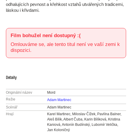
odhalujících pevnost a křehkost vztahů utvářených tradicemi,
láskou i křivdami.
Film bohužel není dostupný :(
Omlouváme se, ale tento titul není ve vaší zemi k
dispozici.
Detaily
Originální název
Mord
Režie
Adam Martinec
Scénář
Adam Martinec
Hrají
Karel Martinec, Miloslav Čížek, Pavlína Balner,
Aleš Bílík, Albert Čuba, Karin Bílíková, Kristina
Kaniová, Antonín Budínský, Lubomír Velička,
Jan Koloničný