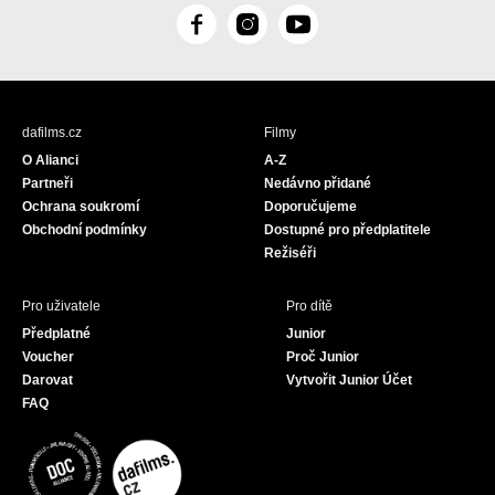
F
I
Y
a
n
o
c
s
u
e
t
T
b
a
u
dafilms.cz
Filmy
o
g
b
O Alianci
A-Z
o
r
e
Partneři
Nedávno přidané
k
a
Ochrana soukromí
Doporučujeme
m
Obchodní podmínky
Dostupné pro předplatitele
Režiséři
Pro uživatele
Pro dítě
Předplatné
Junior
Voucher
Proč Junior
Darovat
Vytvořit Junior Účet
FAQ