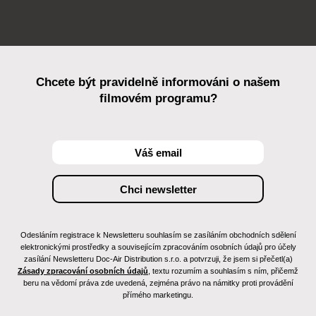
Chcete být pravidelně informováni o našem
filmovém programu?
Odesláním registrace k Newsletteru souhlasím se zasíláním obchodních sdělení
elektronickými prostředky a souvisejícím zpracováním osobních údajů pro účely
zasílání Newsletteru Doc-Air Distribution s.r.o. a potvrzuji, že jsem si přečetl(a)
Zásady zpracování osobních údajů
, textu rozumím a souhlasím s ním, přičemž
beru na vědomí práva zde uvedená, zejména právo na námitky proti provádění
přímého marketingu.