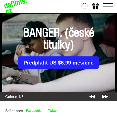
BANGER. (české
titulky)
Předplatit US $6.99 měsíčně
Galerie 1/5
Sdílet přes
Facebook
Twitter