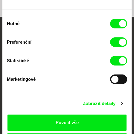
Výběr
Nutné
souhlasu
Vaše online
Preferenční
dokumentární kino
Nové festivalové filmy
Statistické
každý týden
Marketingové
Portál DAFilms.cz je výsledkem tvůrčí spolupráce 7 klíčových evropských
festivalů dokumentárního filmu sdružených do Doc Alliance. Naším cílem je
posouvat hranice dokumentárního filmu, propagovat jeho rozmanitost a
podporovat kvalitní autorské filmy.
Zobrazit detaily
Členové Doc Alliance
Povolit vše