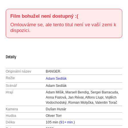
Film bohužel není dostupný :(
Omlouváme se, ale tento titul není ve vaší zemi k
dispozici.
Detaily
Originální název
BANGER.
Režie
Adam Sedlák
Scénář
Adam Sedlák
Hrají
Adam Mišík, Marsell Bendig, Sergei Barracuda,
Anna Fialová, Jan Révai, Alfons Llupi, Vojtěch
Vodochodský, Roman Motyčka, Valentin Torač
Kamera
Dušan Husár
Hudba
Oliver Torr
Délka
105 min (
91+ min.
)