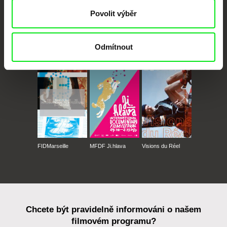
Povolit výběr
Odmítnout
CPH:DOX
Doclisboa
Millennium Docs
DOK Leipzig
Against Gravity
FIDMarseille
MFDF Ji.hlava
Visions du Réel
Chcete být pravidelně informováni o našem
filmovém programu?