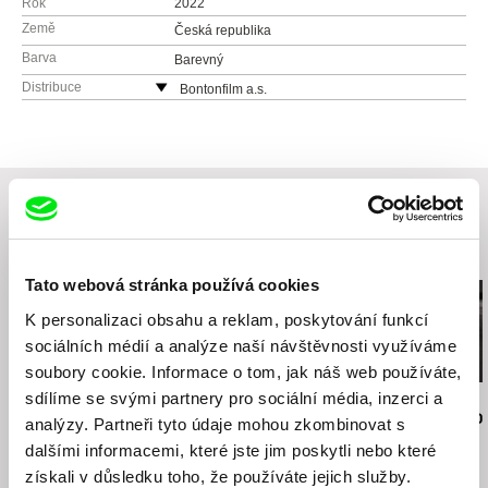
Rok
2022
Země
Česká republika
Barva
Barevný
Distribuce
Bontonfilm a.s.
Česká republika
web:
http://www.bontonfilm.cz
e-mail:
petra.pachl@bontonfilm.cz
Související filmy (20)
Tato webová stránka používá cookies
K personalizaci obsahu a reklam, poskytování funkcí
sociálních médií a analýze naší návštěvnosti využíváme
soubory cookie. Informace o tom, jak náš web používáte,
sdílíme se svými partnery pro sociální média, inzerci a
Jiří Menzel
Nikolas Sand
Martin Hollý
Na samotě u lesa
léto09
Případ pro o
analýzy. Partneři tyto údaje mohou zkombinovat s
dalšími informacemi, které jste jim poskytli nebo které
získali v důsledku toho, že používáte jejich služby.