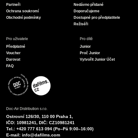
Partneři
Nedávno přidané
k
a
Ochrana soukromí
Doporučujeme
m
Obchodní podmínky
Dostupné pro předplatitele
Režiséři
Pro uživatele
Pro dítě
Předplatné
Junior
Voucher
Proč Junior
Darovat
Vytvořit Junior Účet
FAQ
Doc-Air Distribution s.r.o.
Ostrovní 126/30, 110 00 Praha 1,
IČO: 10981241, DIČ: CZ10981241
Tel.: +420 777 613 094 (Po–Pá 9:00–16:00)
E-mail:
info@dafilms.com