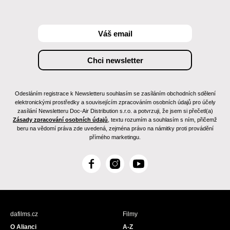
Odesláním registrace k Newsletteru souhlasím se zasíláním obchodních sdělení
elektronickými prostředky a souvisejícím zpracováním osobních údajů pro účely
zasílání Newsletteru Doc-Air Distribution s.r.o. a potvrzuji, že jsem si přečetl(a)
Zásady zpracování osobních údajů
, textu rozumím a souhlasím s ním, přičemž
beru na vědomí práva zde uvedená, zejména právo na námitky proti provádění
přímého marketingu.
F
I
Y
a
n
o
c
s
u
e
t
T
b
a
u
dafilms.cz
Filmy
o
g
b
O Alianci
A-Z
o
r
e