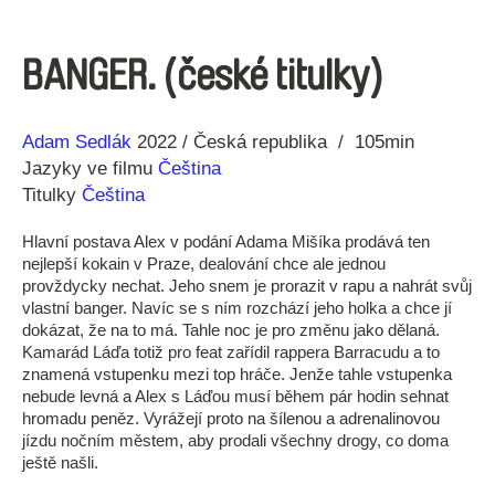
BANGER. (české titulky)
Režie
Rok
Adam Sedlák
2022
Česká republika
105min
Jazyky ve filmu
Čeština
Titulky
Čeština
Hlavní postava Alex v podání Adama Mišíka prodává ten
nejlepší kokain v Praze, dealování chce ale jednou
provždycky nechat. Jeho snem je prorazit v rapu a nahrát svůj
vlastní banger. Navíc se s ním rozchází jeho holka a chce jí
dokázat, že na to má. Tahle noc je pro změnu jako dělaná.
Kamarád Láďa totiž pro feat zařídil rappera Barracudu a to
znamená vstupenku mezi top hráče. Jenže tahle vstupenka
nebude levná a Alex s Láďou musí během pár hodin sehnat
hromadu peněz. Vyrážejí proto na šílenou a adrenalinovou
jízdu nočním městem, aby prodali všechny drogy, co doma
ještě našli.