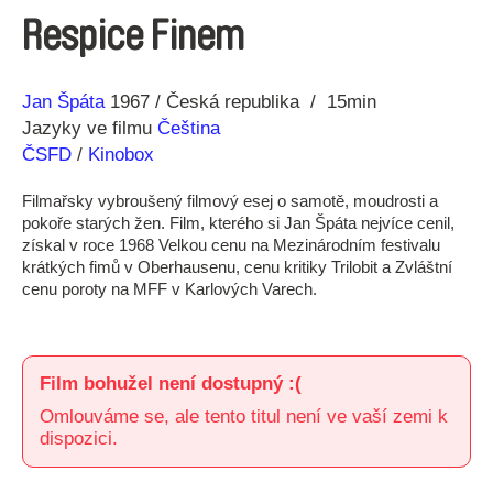
Respice Finem
Režie
Rok
Jan Špáta
1967
Česká republika
15min
Jazyky ve filmu
Čeština
ČSFD
/
Kinobox
Filmařsky vybroušený filmový esej o samotě, moudrosti a
pokoře starých žen. Film, kterého si Jan Špáta nejvíce cenil,
získal v roce 1968 Velkou cenu na Mezinárodním festivalu
krátkých fimů v Oberhausenu, cenu kritiky Trilobit a Zvláštní
cenu poroty na MFF v Karlových Varech.
Film bohužel není dostupný :(
Omlouváme se, ale tento titul není ve vaší zemi k
dispozici.