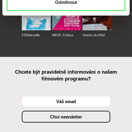
Odmítnout
FIDMarseille
MFDF Ji.hlava
Visions du Réel
Chcete být pravidelně informováni o našem
filmovém programu?