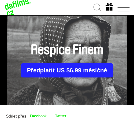
Respice Finem
Předplatit US $6.99 měsíčně
Sdílet přes
Facebook
Twitter