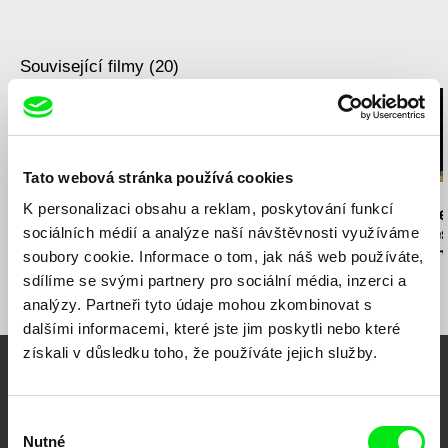
web:
http://www.kratkyfilm.cz/kontakt.html
tel: +420 267 091 110
fax: +420 267 091 500
Související filmy (20)
e-mail:
info@kratkyfilm.com
Tato webová stránka používá cookies
Tomáš Hodan
Rob Lemkin
Karel Vachek
K personalizaci obsahu a reklam, poskytování funkcí
Půl Čtvrté
Nepřátelé národa
Co dělat? (Ce
sociálních médií a analýze naší návštěvnosti využíváme
Prahy do Če
Krumlova an
soubory cookie. Informace o tom, jak náš web používáte,
jsem sestavo
sdílíme se svými partnery pro sociální média, inzerci a
vládu)
analýzy. Partneři tyto údaje mohou zkombinovat s
dalšími informacemi, které jste jim poskytli nebo které
získali v důsledku toho, že používáte jejich služby.
Vaše online
dokumentární kino
Výběr
Nutné
souhlasu