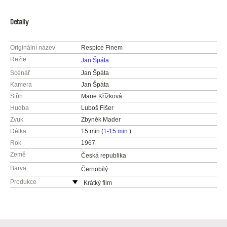
Detaily
Originální název
Respice Finem
Režie
Jan Špáta
Scénář
Jan Špáta
Kamera
Jan Špáta
Střih
Marie Křížková
Hudba
Luboš Fišer
Zvuk
Zbyněk Mader
Délka
15 min (
1-15 min.
)
Rok
1967
Země
Česká republika
Barva
Černobílý
Produkce
Krátký film
Kříženeckého nám. 1079/5b
152 53 Praha 5
Česká republika