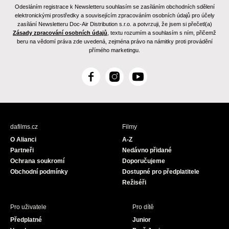
Odesláním registrace k Newsletteru souhlasím se zasíláním obchodních sdělení
elektronickými prostředky a souvisejícím zpracováním osobních údajů pro účely
zasílání Newsletteru Doc-Air Distribution s.r.o. a potvrzuji, že jsem si přečetl(a)
Zásady zpracování osobních údajů
, textu rozumím a souhlasím s ním, přičemž
beru na vědomí práva zde uvedená, zejména právo na námitky proti provádění
přímého marketingu.
F
I
Y
a
n
o
c
s
u
e
t
T
b
a
u
dafilms.cz
Filmy
o
g
b
O Alianci
A-Z
o
r
e
Partneři
Nedávno přidané
k
a
Ochrana soukromí
Doporučujeme
m
Obchodní podmínky
Dostupné pro předplatitele
Režiséři
Pro uživatele
Pro dítě
Předplatné
Junior