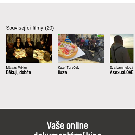
Rakousko
web:
http://www.clemenskogler.net
tel: +43 676 77 10 654
e-mail:
bureau@clemenskogler.net
Související filmy (20)
Mátyás Prikler
Kateř Tureček
Eva Lammelová
Děkuji, dobře
Iluze
AsexuaLOVE
Vaše online