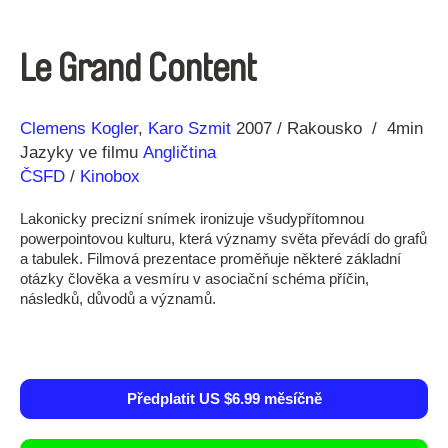
Le Grand Content
Režie
Rok
Clemens Kogler
Karo Szmit
2007
Rakousko
4min
Jazyky ve filmu
Angličtina
ČSFD
/
Kinobox
Lakonicky precizní snímek ironizuje všudypřítomnou
powerpointovou kulturu, která významy světa převádí do grafů
a tabulek. Filmová prezentace proměňuje některé základní
otázky člověka a vesmíru v asociační schéma příčin,
následků, důvodů a významů.
Předplatit US $6.99 měsíčně