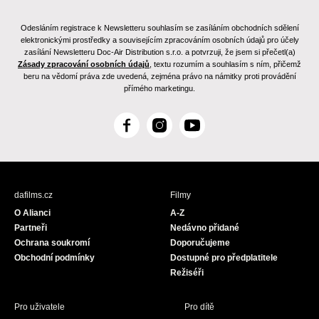
Odesláním registrace k Newsletteru souhlasím se zasíláním obchodních sdělení
elektronickými prostředky a souvisejícím zpracováním osobních údajů pro účely
zasílání Newsletteru Doc-Air Distribution s.r.o. a potvrzuji, že jsem si přečetl(a)
Zásady zpracování osobních údajů
, textu rozumím a souhlasím s ním, přičemž
beru na vědomí práva zde uvedená, zejména právo na námitky proti provádění
přímého marketingu.
F
I
Y
a
n
o
c
s
u
e
t
T
b
a
u
dafilms.cz
Filmy
o
g
b
O Alianci
A-Z
o
r
e
Partneři
Nedávno přidané
k
a
Ochrana soukromí
Doporučujeme
m
Obchodní podmínky
Dostupné pro předplatitele
Režiséři
Pro uživatele
Pro dítě