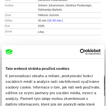
Střih
Danielius Kokanauskis
Hudba
Johann Johannsson, Giedrius Puskunigis,
Vidmantas Bartulis
Zvuk
Viktoras Juzonis
Délka
30 min (
16-30 min.
)
Rok
2006
Země
Litva
Tato webová stránka používá cookies
Související filmy (20)
K personalizaci obsahu a reklam, poskytování funkcí
sociálních médií a analýze naší návštěvnosti využíváme
soubory cookie. Informace o tom, jak náš web používáte,
sdílíme se svými partnery pro sociální média, inzerci a
analýzy. Partneři tyto údaje mohou zkombinovat s
Sergei Loznitsa
Sergei Loznitsa
Sergei Loznitsa
Krajina
Majdan
Dopis
dalšími informacemi, které jste jim poskytli nebo které