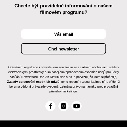
Chcete být pravidelně informováni o našem
filmovém programu?
Odesláním registrace k Newsletteru souhlasím se zasíláním obchodních sdělení
elektronickými prostředky a souvisejícím zpracováním osobních údajů pro účely
zasílání Newsletteru Doc-Air Distribution s.r.o. a potvrzuji, že jsem si přečetl(a)
Zásady zpracování osobních údajů
, textu rozumím a souhlasím s ním, přičemž
beru na vědomí práva zde uvedená, zejména právo na námitky proti provádění
přímého marketingu.
F
I
Y
a
n
o
c
s
u
e
t
T