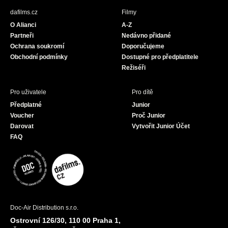
b
a
u
dafilms.cz
Filmy
o
g
b
O Alianci
A-Z
o
r
e
Partneři
Nedávno přidané
k
a
Ochrana soukromí
Doporučujeme
m
Obchodní podmínky
Dostupné pro předplatitele
Režiséři
Pro uživatele
Pro dítě
Předplatné
Junior
Voucher
Proč Junior
Darovat
Vytvořit Junior Účet
FAQ
Doc-Air Distribution s.r.o.
Ostrovní 126/30, 110 00 Praha 1,