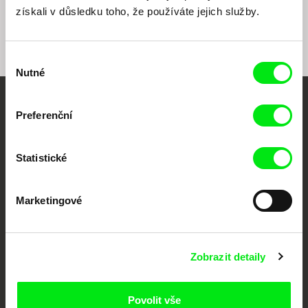
získali v důsledku toho, že používáte jejich služby.
Výběr
Nutné
souhlasu
Vaše online
Preferenční
dokumentární kino
Statistické
Nové festivalové filmy
každý týden
Marketingové
Portál DAFilms.cz je výsledkem tvůrčí spolupráce 7 klíčových evropských
festivalů dokumentárního filmu sdružených do Doc Alliance. Naším cílem je
posouvat hranice dokumentárního filmu, propagovat jeho rozmanitost a
Zobrazit detaily
podporovat kvalitní autorské filmy.
Členové Doc Alliance
Povolit vše