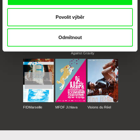
Povolit výběr
Odmítnout
CPH:DOX
Doclisboa
Millennium Docs
DOK Leipzig
Against Gravity
FIDMarseille
MFDF Ji.hlava
Visions du Réel