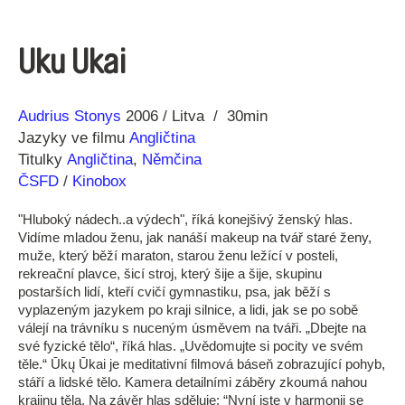
Uku Ukai
Režie
Rok
Audrius Stonys
2006
Litva
30min
Jazyky ve filmu
Angličtina
Titulky
Angličtina
,
Němčina
ČSFD
/
Kinobox
"Hluboký nádech..a výdech", říká konejšivý ženský hlas.
Vidíme mladou ženu, jak nanáší makeup na tvář staré ženy,
muže, který běží maraton, starou ženu ležící v posteli,
rekreační plavce, šicí stroj, který šije a šije, skupinu
postarších lidí, kteří cvičí gymnastiku, psa, jak běží s
vyplazeným jazykem po kraji silnice, a lidi, jak se po sobě
válejí na trávníku s nuceným úsměvem na tváři. „Dbejte na
své fyzické tělo“, říká hlas. „Uvědomujte si pocity ve svém
těle.“ Ūkų Ūkai je meditativní filmová báseň zobrazující pohyb,
stáří a lidské tělo. Kamera detailními záběry zkoumá nahou
krajinu těla. Na závěr hlas sděluje: “Nyní jste v harmonii se