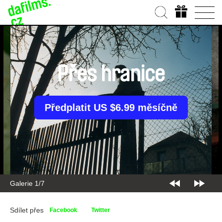
Přes hranice
Předplatit US $6.99 měsíčně
Galerie 1/7
Sdílet přes
Facebook
Twitter