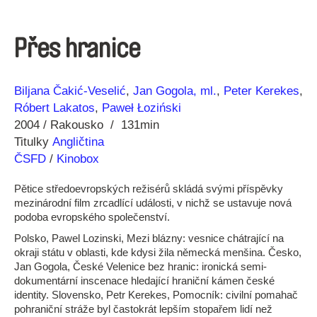
Přes hranice
Režie
Rok
Biljana Čakić-Veselić
Jan Gogola, ml.
Peter Kerekes
Róbert Lakatos
Paweł Łoziński
2004
Rakousko
131min
Titulky
Angličtina
ČSFD
/
Kinobox
Pětice středoevropských režisérů skládá svými příspěvky
mezinárodní film zrcadlící události, v nichž se ustavuje nová
podoba evropského společenství.
Polsko, Pawel Lozinski, Mezi blázny: vesnice chátrající na
okraji státu v oblasti, kde kdysi žila německá menšina. Česko,
Jan Gogola, České Velenice bez hranic: ironická semi-
dokumentární inscenace hledající hraniční kámen české
identity. Slovensko, Petr Kerekes, Pomocník: civilní pomahač
pohraniční stráže byl častokrát lepším stopařem lidí než