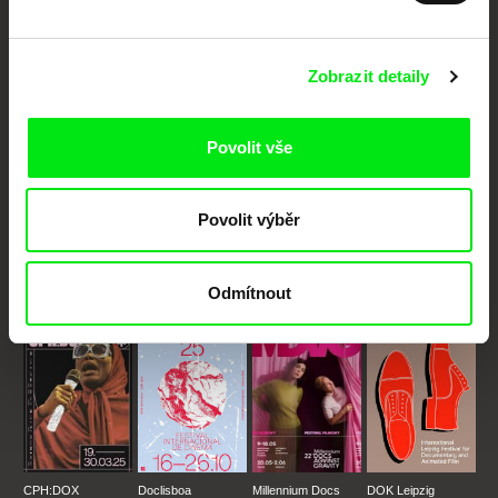
Vaše online
dokumentární kino
Zobrazit detaily
Nové festivalové filmy
každý týden
Povolit vše
Portál DAFilms.cz je výsledkem tvůrčí spolupráce 7 klíčových evropských
festivalů dokumentárního filmu sdružených do Doc Alliance. Naším cílem je
Povolit výběr
posouvat hranice dokumentárního filmu, propagovat jeho rozmanitost a
podporovat kvalitní autorské filmy.
Členové Doc Alliance
Odmítnout
CPH:DOX
Doclisboa
Millennium Docs
DOK Leipzig