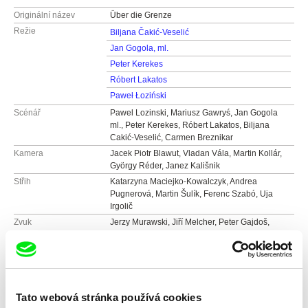
Originální název
Über die Grenze
Režie
Biljana Čakić-Veselić
Jan Gogola, ml.
Peter Kerekes
Róbert Lakatos
Paweł Łoziński
Scénář
Pawel Lozinski, Mariusz Gawryś, Jan Gogola
ml., Peter Kerekes, Róbert Lakatos, Biljana
Cakić-Veselić, Carmen Breznikar
Kamera
Jacek Piotr Blawut, Vladan Vála, Martin Kollár,
György Réder, Janez Kališnik
Střih
Katarzyna Maciejko-Kowalczyk, Andrea
Pugnerová, Martin Šulík, Ferenc Szabó, Uja
Irgolič
Zvuk
Jerzy Murawski, Jiří Melcher, Peter Gajdoš,
Jaroslav Hajda, Tamás Csaba, Marjan
Cimperman, Uja Irgolič
Délka
131 min (
91+ min.
)
Rok
2004
Země
Rakousko
Tato webová stránka používá cookies