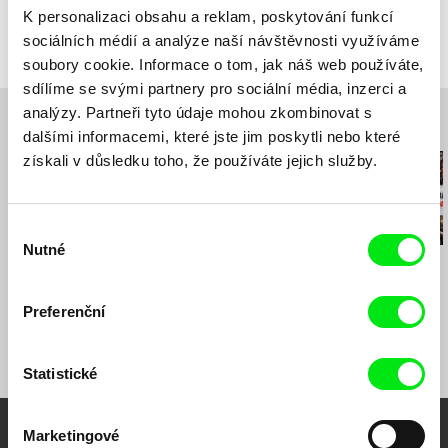
Barva
Barevný
K personalizaci obsahu a reklam, poskytování funkcí
Produkce
Nikolaus Geyrhalter Filmproduktion GmbH
sociálních médií a analýze naší návštěvnosti využíváme
Hildebrandgasse 26
soubory cookie. Informace o tom, jak náš web používáte,
A-1180 Vienna
sdílíme se svými partnery pro sociální média, inzerci a
Rakousko
analýzy. Partneři tyto údaje mohou zkombinovat s
Související filmy (20)
web:
http://www.geyrhalterfilm.com/
dalšími informacemi, které jste jim poskytli nebo které
tel: +43 1 40 30 162
získali v důsledku toho, že používáte jejich služby.
fax: +43 1 40 30 162
e-mail:
info@geyrhalterfilm.com
Výběr
Nutné
souhlasu
Gábor Hörcher
Timothy George Kelly
Igor Bezinović
Drifter
Brexitannia
Blokáda
Preferenční
Statistické
Marketingové