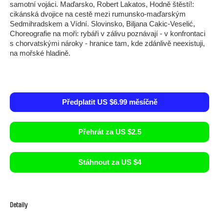
samotní vojáci. Maďarsko, Robert Lakatos, Hodně štěstí!:
cikánská dvojice na cestě mezi rumunsko-maďarským
Sedmihradskem a Vídní. Slovinsko, Biljana Cakic-Veselić,
Choreografie na moři: rybáři v zálivu poznávají - v konfrontaci
s chorvatskými nároky - hranice tam, kde zdánlivě neexistuji,
na mořské hladině.
Předplatit US $6.99 měsíčně
Přehrát za US $2.5
Stáhnout za US $4
Detaily