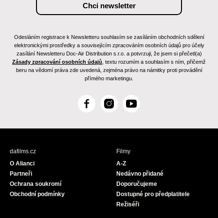
Odesláním registrace k Newsletteru souhlasím se zasíláním obchodních sdělení
elektronickými prostředky a souvisejícím zpracováním osobních údajů pro účely
zasílání Newsletteru Doc-Air Distribution s.r.o. a potvrzuji, že jsem si přečetl(a)
Zásady zpracování osobních údajů
, textu rozumím a souhlasím s ním, přičemž
beru na vědomí práva zde uvedená, zejména právo na námitky proti provádění
přímého marketingu.
F
I
Y
a
n
o
c
s
u
e
t
T
b
a
u
dafilms.cz
Filmy
o
g
b
O Alianci
A-Z
o
r
e
Partneři
Nedávno přidané
k
a
Ochrana soukromí
Doporučujeme
m
Obchodní podmínky
Dostupné pro předplatitele
Režiséři