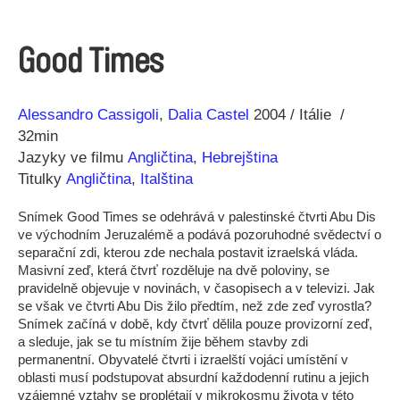
Good Times
Režie
Rok
Alessandro Cassigoli
Dalia Castel
2004
Itálie
32min
Jazyky ve filmu
Angličtina
,
Hebrejština
Titulky
Angličtina
,
Italština
Snímek Good Times se odehrává v palestinské čtvrti Abu Dis
ve východním Jeruzalémě a podává pozoruhodné svědectví o
separační zdi, kterou zde nechala postavit izraelská vláda.
Masivní zeď, která čtvrť rozděluje na dvě poloviny, se
pravidelně objevuje v novinách, v časopisech a v televizi. Jak
se však ve čtvrti Abu Dis žilo předtím, než zde zeď vyrostla?
Snímek začíná v době, kdy čtvrť dělila pouze provizorní zeď,
a sleduje, jak se tu místním žije během stavby zdi
permanentní. Obyvatelé čtvrti i izraelští vojáci umístění v
oblasti musí podstupovat absurdní každodenní rutinu a jejich
vzájemné vztahy se proplétají v mikrokosmu života v této