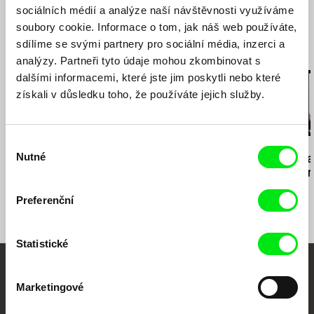
sociálních médií a analýze naší návštěvnosti využíváme
soubory cookie. Informace o tom, jak náš web používáte,
sdílíme se svými partnery pro sociální média, inzerci a
Související filmy (20)
analýzy. Partneři tyto údaje mohou zkombinovat s
dalšími informacemi, které jste jim poskytli nebo které
získali v důsledku toho, že používáte jejich služby.
Výběr
Sean McAllister
Eyal Sivan
Eyal Sivan
Nutné
Settlers
AQABAT-JABER, Peace
Common Stat
souhlasu
with no return?
Potential Co
1
Preferenční
Statistické
Vaše online
Marketingové
dokumentární kino