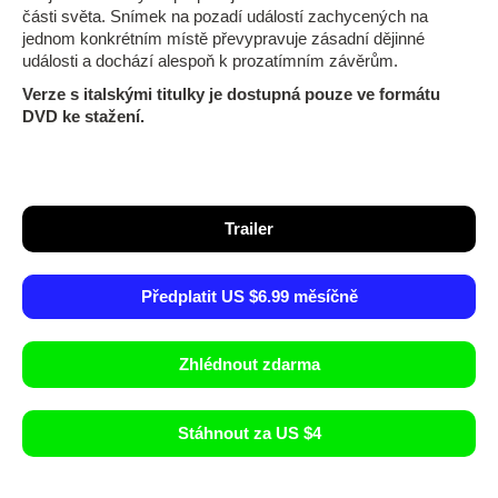
části světa. Snímek na pozadí událostí zachycených na
jednom konkrétním místě převypravuje zásadní dějinné
události a dochází alespoň k prozatímním závěrům.
Verze s italskými titulky je dostupná pouze ve formátu
DVD ke stažení.
Trailer
Předplatit US $6.99 měsíčně
Zhlédnout zdarma
Stáhnout za US $4