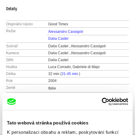
Detaily
Originální název
Good Times
Režie
Alessandro Cassigoli
Dalia Castel
Scénář
Dalia Castel , Alessandro Cassigoli
Kamera
Dalia Castel , Alessandro Cassigoli
Střih
Dalia Castel
Hudba
Luca Corrado, Gabriele di Majo
Délka
32 min (
31-45 min.
)
Rok
2004
Země
Itálie
Barva
Barevný
Produkce
Dalia Castel / Alessandro Cassigoli
Berlin, Germany
Distribuce
Dalia Castel / Alessandro Cassigoli
Německo
Berlin, Germany
Tato webová stránka používá cookies
Německo
K personalizaci obsahu a reklam, poskytování funkcí