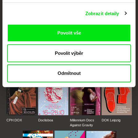
Nové festivalové filmy
Zobrazit detaily
každý týden
Povolit vše
Portál DAFilms.cz je výsledkem tvůrčí spolupráce 7 klíčových evropských
festivalů dokumentárního filmu sdružených do Doc Alliance. Naším cílem je
posouvat hranice dokumentárního filmu, propagovat jeho rozmanitost a
podporovat kvalitní autorské filmy.
Povolit výběr
Členové Doc Alliance
Odmítnout
CPH:DOX
Doclisboa
Millennium Docs
DOK Leipzig
Against Gravity