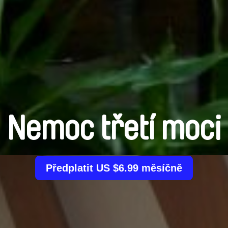
Nemoc třetí moci
Předplatit US $6.99 měsíčně