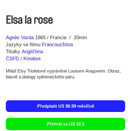
Elsa la rose
Režie
Rok
Agnès Varda
1965
Francie
20min
Jazyky ve filmu
Francouzština
Titulky
Angličtina
ČSFD
/
Kinobox
Mládí Elsy Trioletové vyprávěné Louisem Aragonem. Obraz,
básně a dialogy spikleneckého páru.
Předplatit US $6.99 měsíčně
Přehrát za US $1.5