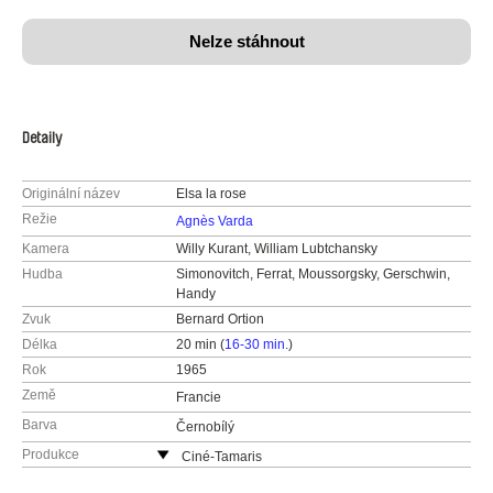
Nelze stáhnout
Detaily
Originální název
Elsa la rose
Režie
Agnès Varda
Kamera
Willy Kurant, William Lubtchansky
Hudba
Simonovitch, Ferrat, Moussorgsky, Gerschwin,
Handy
Zvuk
Bernard Ortion
Délka
20 min (
16-30 min.
)
Rok
1965
Země
Francie
Barva
Černobílý
Produkce
Ciné-Tamaris
88 rue Daguerre