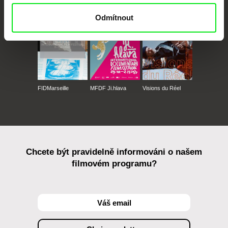
Against Gravity
Odmítnout
FIDMarseille
MFDF Ji.hlava
Visions du Réel
Chcete být pravidelně informováni o našem
filmovém programu?