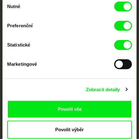
Výběr
Nutné
souhlasu
dokumentární kino
Nové festivalové filmy
Preferenční
každý týden
Statistické
Portál DAFilms.cz je výsledkem tvůrčí spolupráce 7 klíčových evropských
festivalů dokumentárního filmu sdružených do Doc Alliance. Naším cílem je
posouvat hranice dokumentárního filmu, propagovat jeho rozmanitost a
Marketingové
podporovat kvalitní autorské filmy.
Členové Doc Alliance
Zobrazit detaily
Povolit vše
Povolit výběr
CPH:DOX
Doclisboa
Millennium Docs
DOK Leipzig