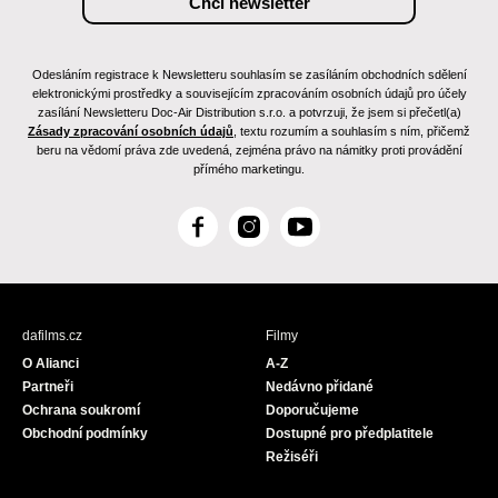
Odesláním registrace k Newsletteru souhlasím se zasíláním obchodních sdělení
elektronickými prostředky a souvisejícím zpracováním osobních údajů pro účely
zasílání Newsletteru Doc-Air Distribution s.r.o. a potvrzuji, že jsem si přečetl(a)
Zásady zpracování osobních údajů
, textu rozumím a souhlasím s ním, přičemž
beru na vědomí práva zde uvedená, zejména právo na námitky proti provádění
přímého marketingu.
F
I
Y
a
n
o
c
s
u
e
t
T
b
a
u
dafilms.cz
Filmy
o
g
b
O Alianci
A-Z
o
r
e
Partneři
Nedávno přidané
k
a
Ochrana soukromí
Doporučujeme
m
Obchodní podmínky
Dostupné pro předplatitele
Režiséři