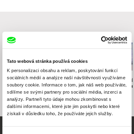
75014 Paris
Francie
web:
http://www.cine-tamaris.com/
tel: (0033) 0 1 43 22 66 00
e-mail:
cine-tamaris@wanadoo.fr
Související filmy (20)
Tato webová stránka používá cookies
K personalizaci obsahu a reklam, poskytování funkcí
Viktar Korzoun
Peter Mettler
Lynne Sachs
sociálních médií a analýze naší návštěvnosti využíváme
Amerykanka. All
Balifilm
Kudy na vých
soubory cookie. Informace o tom, jak náš web používáte,
included
Zápisky z Vi
sdílíme se svými partnery pro sociální média, inzerci a
analýzy. Partneři tyto údaje mohou zkombinovat s
dalšími informacemi, které jste jim poskytli nebo které
získali v důsledku toho, že používáte jejich služby.
Vaše online