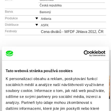
Česká republika
Barva
Barevný
Produkce
Artileria
Slovensko
Distribuce
ASFK
web:
http://www.artileria.sk
Slovensko
Festivaly
Cena diváků - MFDF Jihlava 2012, ČR
tel: (+421) 903 789 198
web:
http://www.asfk.sk
e-mail:
artileria@artileria.sk
e-mail:
asfk@asfk.sk
Evolution Films
Senovážné náměstí 10
110 00 Praha 1
Česká republika
Související filmy (20)
Tato webová stránka používá cookies
web:
http://evolutionfilms.cz/
tel: +420 222 240 770
K personalizaci obsahu a reklam, poskytování funkcí
mobil: +420 777 932 957
sociálních médií a analýze naší návštěvnosti využíváme
fax: +420 222 240 770
soubory cookie. Informace o tom, jak náš web používáte,
e-mail:
pbercik@evolutionfilms.cz
sdílíme se svými partnery pro sociální média, inzerci a
FAMU
analýzy. Partneři tyto údaje mohou zkombinovat s
Jan Šikl
Paweł Łoziński
Vít Klusák
Smetanovo nábřeží 2
Nízký let
Sestry
Ocet
dalšími informacemi, které jste jim poskytli nebo které