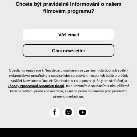
Chcete být pravidelně informováni o našem
filmovém programu?
Odesláním registrace k Newsletteru souhlasím se zasíláním obchodních sdělení
elektronickými prostředky a souvisejícím zpracováním osobních údajů pro účely
zasílání Newsletteru Doc-Air Distribution s.r.o. a potvrzuji, že jsem si přečetl(a)
Zásady zpracování osobních údajů
, textu rozumím a souhlasím s ním, přičemž
beru na vědomí práva zde uvedená, zejména právo na námitky proti provádění
přímého marketingu.
F
I
Y
a
n
o
c
s
u
e
t
T