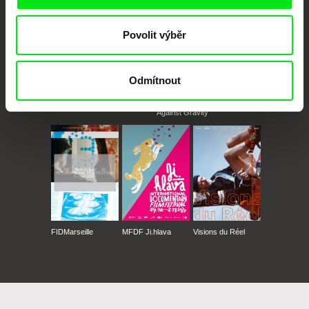
Povolit výběr
Odmítnout
CPH:DOX
Doclisboa
Millennium Docs
DOK Leipzig
Against Gravity
FIDMarseille
MFDF Ji.hlava
Visions du Réel