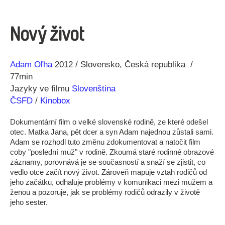
Nový život
Režie
Rok
Adam Oľha
2012
Slovensko
Česká republika
77min
Jazyky ve filmu
Slovenština
ČSFD
/
Kinobox
Dokumentární film o velké slovenské rodině, ze které odešel
otec. Matka Jana, pět dcer a syn Adam najednou zůstali sami.
Adam se rozhodl tuto změnu zdokumentovat a natočit film
coby "poslední muž" v rodině. Zkoumá staré rodinné obrazové
záznamy, porovnává je se současností a snaží se zjistit, co
vedlo otce začít nový život. Zároveň mapuje vztah rodičů od
jeho začátku, odhaluje problémy v komunikaci mezi mužem a
ženou a pozoruje, jak se problémy rodičů odrazily v životě
jeho sester.