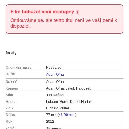
Film bohužel není dostupný :(
Omlouváme se, ale tento titul není ve vaší zemi k
dispozici.
Detaily
Originální název
Nový život
Režie
Adam Oľha
Scénář
Adam Oľha
Kamera
Adam Oľha, Jakub Halousek
Střih
Jan Daňhel
Hudba
Lubomír Burgr, Daniel Hurtuk
Zvuk
Richard Müller
Délka
77 min (
46-90 min.
)
Rok
2012
Země
Slovensko