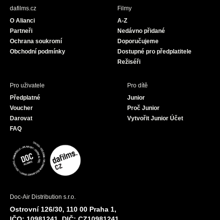
b
a
u
dafilms.cz
Filmy
o
g
b
O Alianci
A-Z
o
r
e
Partneři
Nedávno přidané
k
a
Ochrana soukromí
Doporučujeme
m
Obchodní podmínky
Dostupné pro předplatitele
Režiséři
Pro uživatele
Pro dítě
Předplatné
Junior
Voucher
Proč Junior
Darovat
Vytvořit Junior Účet
FAQ
Doc-Air Distribution s.r.o.
Ostrovní 126/30, 110 00 Praha 1,
IČO: 10981241, DIČ: CZ10981241