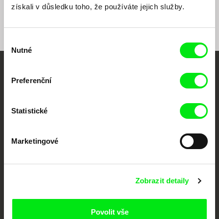
11000 Praha 1
získali v důsledku toho, že používáte jejich služby.
Česká republika
web:
http://www.famu.cz
e-mail:
petra.horka@famu.cz
Výběr
Nutné
souhlasu
Vaše online
Preferenční
dokumentární kino
Statistické
Nové festivalové filmy
každý týden
Marketingové
Portál DAFilms.cz je výsledkem tvůrčí spolupráce 7 klíčových evropských
festivalů dokumentárního filmu sdružených do Doc Alliance. Naším cílem je
posouvat hranice dokumentárního filmu, propagovat jeho rozmanitost a
Zobrazit detaily
podporovat kvalitní autorské filmy.
Členové Doc Alliance
Povolit vše