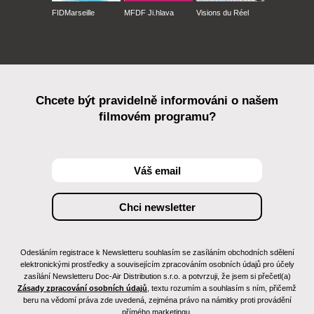
FIDMarseille
MFDF Ji.hlava
Visions du Réel
Chcete být pravidelně informováni o našem
filmovém programu?
Odesláním registrace k Newsletteru souhlasím se zasíláním obchodních sdělení
elektronickými prostředky a souvisejícím zpracováním osobních údajů pro účely
zasílání Newsletteru Doc-Air Distribution s.r.o. a potvrzuji, že jsem si přečetl(a)
Zásady zpracování osobních údajů
, textu rozumím a souhlasím s ním, přičemž
beru na vědomí práva zde uvedená, zejména právo na námitky proti provádění
přímého marketingu.