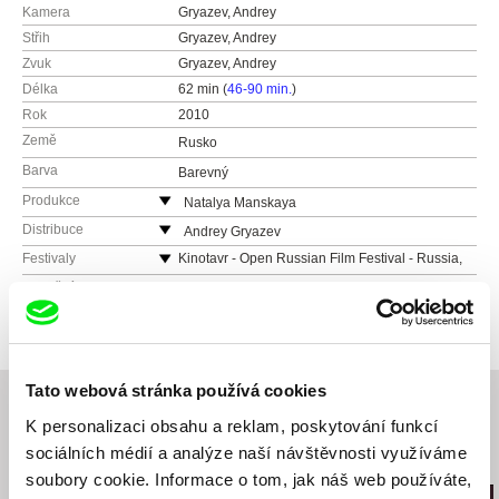
Kamera
Gryazev, Andrey
Střih
Gryazev, Andrey
Zvuk
Gryazev, Andrey
Délka
62 min (
46-90 min.
)
Rok
2010
Země
Rusko
Barva
Barevný
Produkce
Natalya Manskaya
Rusko
Distribuce
Andrey Gryazev
Moscow
Festivaly
Kinotavr - Open Russian Film Festival - Russia,
Sochi
Rusko
Ocenění
Russia, Moscow - The National Award "Laurel
53rd DOK Leipzig, Germany
branch" - Best Art film 2010
e-mail:
cinemacraft@gmail.com
7th Play-Doc, Spain
Textura, Perm, Russia - The best Russian film of
our time
51st Krakow Film Festival, Poland
XIV OFF CINEMA – Poznan, Poland – Bronze
33th MMKF, Moscow
Tato webová stránka používá cookies
Castle
Textura, Perm, Russia
K personalizaci obsahu a reklam, poskytování funkcí
International Festival Message to man, Russia,
sociálních médií a analýze naší návštěvnosti využíváme
Sankt-Peterburg
Související filmy (20)
soubory cookie. Informace o tom, jak náš web používáte,
X MKF Flaertiana, Russia, Perm