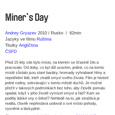
Miner`s Day
Režie
Rok
Andrey Gryazev
2010
Rusko
62min
Jazyky ve filmu
Ruština
Titulky
Angličtina
ČSFD
Před 15 lety zde bylo místo, na kterém se šťastně žilo a
pracovalo. Od doby, co byl důl uzavřen, jediné, co na tomto
místě zůstalo jsou staré baráky, hromady vyhrabané hlíny a
nepotřební lidé, kteří ztratili smysl svého života. Film je historií
jedné rodiny, setrvávající v tomto městě duchů. Je možné
přežít v takových podmínkách bez toho, aby člověk pomalu
upadal, když v jeho životě vymizel smysl a řád? Kam se
poděly lidské sny o štěstí? Nehledě na to, jak strašlivá je
realita, člověk nepřestává usilovat o své místo pohody,
vysněné a láskyplné.