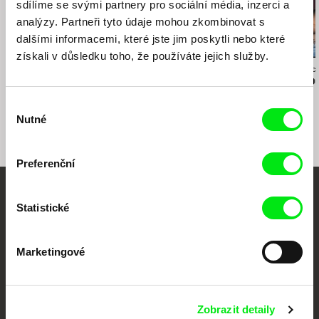
sdílíme se svými partnery pro sociální média, inzerci a
analýzy. Partneři tyto údaje mohou zkombinovat s
dalšími informacemi, které jste jim poskytli nebo které
získali v důsledku toho, že používáte jejich služby.
Viktor Kossakovsky
Filip Antoni Malinowski
Jasna Krajinovic
Belovy
Resettlement
Damian's Ro
Výběr
Nutné
souhlasu
Preferenční
Vaše online
Statistické
dokumentární kino
Marketingové
Nové festivalové filmy
každý týden
Zobrazit detaily