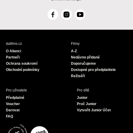
F
I
Y
a
n
o
c
s
u
e
t
T
b
a
u
dafilms.cz
Filmy
o
g
b
O Alianci
A-Z
o
r
e
Partneři
Nedávno přidané
k
a
Ochrana soukromí
Doporučujeme
m
Obchodní podmínky
Dostupné pro předplatitele
Režiséři
Pro uživatele
Pro dítě
Předplatné
Junior
Voucher
Proč Junior
Darovat
Vytvořit Junior Účet
FAQ