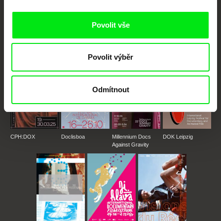
Portál DAFilms.cz je výsledkem tvůrčí spolupráce 7 klíčových evropských
festivalů dokumentárního filmu sdružených do Doc Alliance. Naším cílem je
posouvat hranice dokumentárního filmu, propagovat jeho rozmanitost a
Povolit vše
podporovat kvalitní autorské filmy.
Členové Doc Alliance
Povolit výběr
Odmítnout
CPH:DOX
Doclisboa
Millennium Docs
DOK Leipzig
Against Gravity