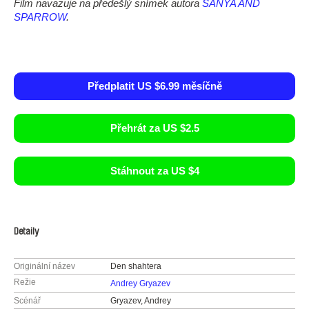
Film navazuje na předešlý snímek autora
SANYA AND
SPARROW
.
Předplatit US $6.99 měsíčně
Přehrát za US $2.5
Stáhnout za US $4
Detaily
Originální název
Den shahtera
Režie
Andrey Gryazev
Scénář
Gryazev, Andrey