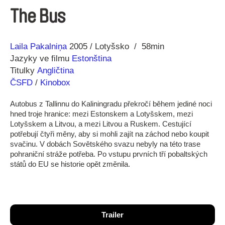
The Bus
Režie
Rok
Laila Pakalniņa
2005
Lotyšsko
58min
Jazyky ve filmu
Estonština
Titulky
Angličtina
ČSFD
/
Kinobox
Autobus z Tallinnu do Kaliningradu překročí během jediné noci
hned troje hranice: mezi Estonskem a Lotyšskem, mezi
Lotyšskem a Litvou, a mezi Litvou a Ruskem. Cestující
potřebují čtyři měny, aby si mohli zajít na záchod nebo koupit
svačinu. V dobách Sovětského svazu nebyly na této trase
pohraniční stráže potřeba. Po vstupu prvních tří pobaltských
států do EU se historie opět změnila.
Trailer