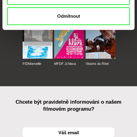
CPH:DOX
Doclisboa
Millennium Docs
DOK Leipzig
Against Gravity
Odmítnout
FIDMarseille
MFDF Ji.hlava
Visions du Réel
Chcete být pravidelně informováni o našem
filmovém programu?