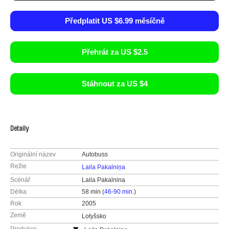
Předplatit US $6.99 měsíčně
Přehrát za US $2.5
Stáhnout za US $4
Detaily
Originální název
Autobuss
Režie
Laila Pakalniņa
Scénář
Laila Pakalnina
Délka
58 min (
46-90 min.
)
Rok
2005
Země
Lotyšsko