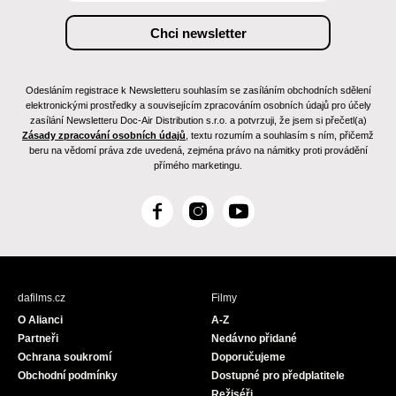
Odesláním registrace k Newsletteru souhlasím se zasíláním obchodních sdělení
elektronickými prostředky a souvisejícím zpracováním osobních údajů pro účely
zasílání Newsletteru Doc-Air Distribution s.r.o. a potvrzuji, že jsem si přečetl(a)
Zásady zpracování osobních údajů
, textu rozumím a souhlasím s ním, přičemž
beru na vědomí práva zde uvedená, zejména právo na námitky proti provádění
přímého marketingu.
F
I
Y
a
n
o
c
s
u
e
t
T
b
a
u
dafilms.cz
Filmy
o
g
b
O Alianci
A-Z
o
r
e
Partneři
Nedávno přidané
k
a
Ochrana soukromí
Doporučujeme
m
Obchodní podmínky
Dostupné pro předplatitele
Režiséři