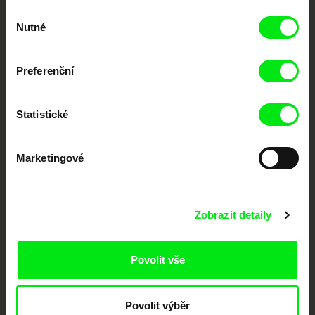
Výběr
Vaše online
Nutné
souhlasu
dokumentární kino
Preferenční
Nové festivalové filmy
každý týden
Statistické
Portál DAFilms.cz je výsledkem tvůrčí spolupráce 7 klíčových evropských
festivalů dokumentárního filmu sdružených do Doc Alliance. Naším cílem je
Marketingové
posouvat hranice dokumentárního filmu, propagovat jeho rozmanitost a
podporovat kvalitní autorské filmy.
Členové Doc Alliance
Zobrazit detaily
Povolit vše
Povolit výběr