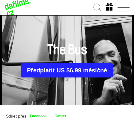
The Bus
Předplatit US $6.99 měsíčně
Sdílet přes
Facebook
Twitter