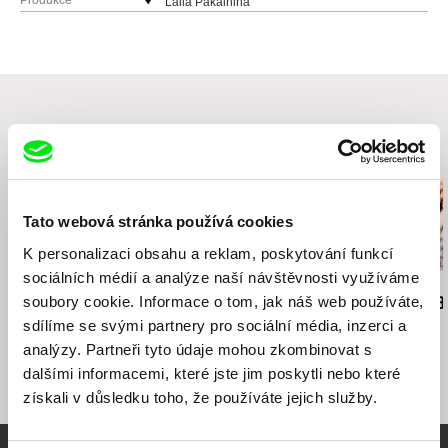
Produkce
Laila Pakalnina
Valtaiku 19
LV1029 Riga
tel: +37129235618
e-mail:
laila.pakalnina@inbox.lv
Související filmy (20)
Tato webová stránka používá cookies
K personalizaci obsahu a reklam, poskytování funkcí
sociálních médií a analýze naší návštěvnosti využíváme
Raluca Racean Gorgos
Tomáš Hodan
Vitaly Mansky
soubory cookie. Informace o tom, jak náš web používáte,
Postel je rozbitá
Půl Čtvrté
Broadway. Bl
sdílíme se svými partnery pro sociální média, inzerci a
analýzy. Partneři tyto údaje mohou zkombinovat s
dalšími informacemi, které jste jim poskytli nebo které
získali v důsledku toho, že používáte jejich služby.