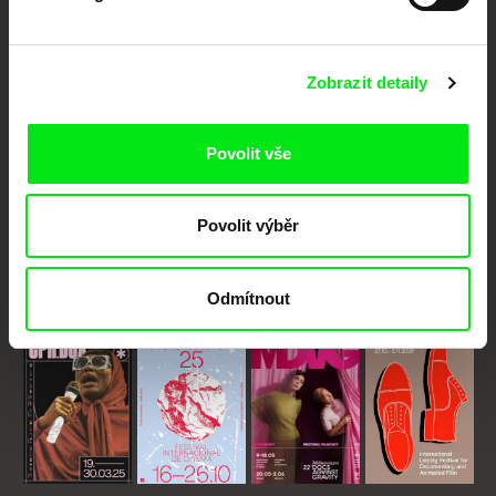
Vaše online
dokumentární kino
Zobrazit detaily
Nové festivalové filmy
každý týden
Povolit vše
Portál DAFilms.cz je výsledkem tvůrčí spolupráce 7 klíčových evropských
Povolit výběr
festivalů dokumentárního filmu sdružených do Doc Alliance. Naším cílem je
posouvat hranice dokumentárního filmu, propagovat jeho rozmanitost a
podporovat kvalitní autorské filmy.
Členové Doc Alliance
Odmítnout