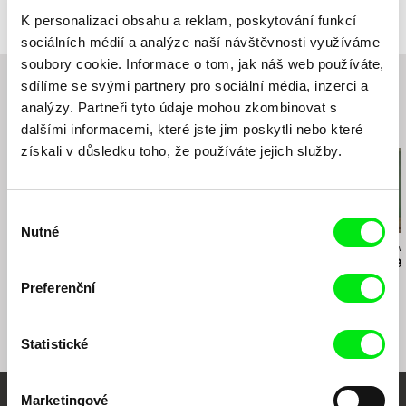
K personalizaci obsahu a reklam, poskytování funkcí
sociálních médií a analýze naší návštěvnosti využíváme
soubory cookie. Informace o tom, jak náš web používáte,
sdílíme se svými partnery pro sociální média, inzerci a
analýzy. Partneři tyto údaje mohou zkombinovat s
Související filmy (20)
dalšími informacemi, které jste jim poskytli nebo které
získali v důsledku toho, že používáte jejich služby.
Výběr
Nutné
souhlasu
Ragnheiður Gestsdóttir
Laila Pakalniņa
Anja Salomonowi
Time and Time and
Papa Gena
Spát s tygr
Again
Preferenční
Statistické
Marketingové