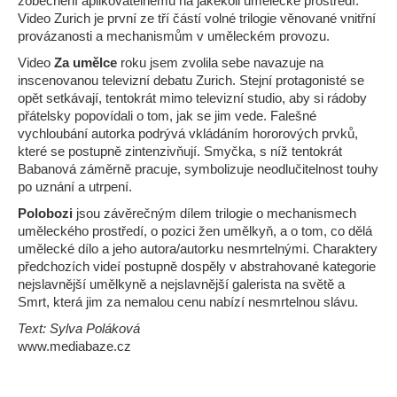
zobecnění aplikovatelnému na jakékoli umělecké prostředí.
Video Zurich je první ze tří částí volné trilogie věnované vnitřní
provázanosti a mechanismům v uměleckém provozu.
Video
Za umělce
roku jsem zvolila sebe navazuje na
inscenovanou televizní debatu Zurich. Stejní protagonisté se
opět setkávají, tentokrát mimo televizní studio, aby si rádoby
přátelsky popovídali o tom, jak se jim vede. Falešné
vychloubání autorka podrývá vkládáním hororových prvků,
které se postupně zintenzivňují. Smyčka, s níž tentokrát
Babanová záměrně pracuje, symbolizuje neodlučitelnost touhy
po uznání a utrpení.
Polobozi
jsou závěrečným dílem trilogie o mechanismech
uměleckého prostředí, o pozici žen umělkyň, a o tom, co dělá
umělecké dílo a jeho autora/autorku nesmrtelnými. Charaktery
předchozích videí postupně dospěly v abstrahované kategorie
nejslavnější umělkyně a nejslavnější galerista na světě a
Smrt, která jim za nemalou cenu nabízí nesmrtelnou slávu.
Text: Sylva Poláková
www.mediabaze.cz