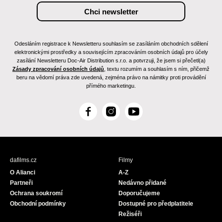
Odesláním registrace k Newsletteru souhlasím se zasíláním obchodních sdělení
elektronickými prostředky a souvisejícím zpracováním osobních údajů pro účely
zasílání Newsletteru Doc-Air Distribution s.r.o. a potvrzuji, že jsem si přečetl(a)
Zásady zpracování osobních údajů
, textu rozumím a souhlasím s ním, přičemž
beru na vědomí práva zde uvedená, zejména právo na námitky proti provádění
přímého marketingu.
F
I
Y
a
n
o
c
s
u
e
t
T
b
a
u
dafilms.cz
Filmy
o
g
b
O Alianci
A-Z
o
r
e
Partneři
Nedávno přidané
k
a
Ochrana soukromí
Doporučujeme
m
Obchodní podmínky
Dostupné pro předplatitele
Režiséři