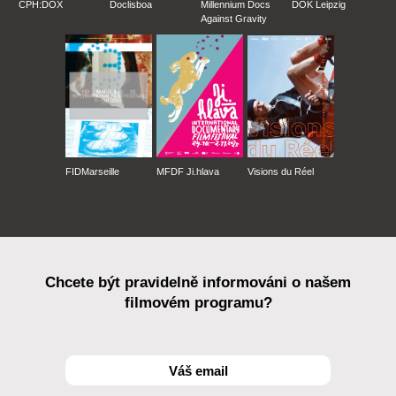
CPH:DOX
Doclisboa
Millennium Docs
DOK Leipzig
Against Gravity
FIDMarseille
MFDF Ji.hlava
Visions du Réel
Chcete být pravidelně informováni o našem
filmovém programu?