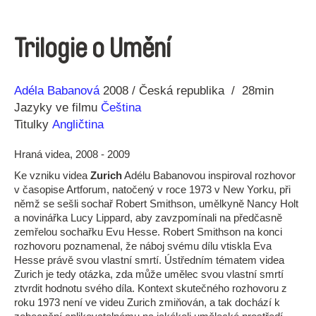
Trilogie o Umění
Režie
Rok
Adéla Babanová
2008
Česká republika
28min
Jazyky ve filmu
Čeština
Titulky
Angličtina
Hraná videa, 2008 - 2009
Ke vzniku videa
Zurich
Adélu Babanovou inspiroval rozhovor
v časopise Artforum, natočený v roce 1973 v New Yorku, při
němž se sešli sochař Robert Smithson, umělkyně Nancy Holt
a novinářka Lucy Lippard, aby zavzpomínali na předčasně
zemřelou sochařku Evu Hesse. Robert Smithson na konci
rozhovoru poznamenal, že náboj svému dílu vtiskla Eva
Hesse právě svou vlastní smrtí. Ústředním tématem videa
Zurich je tedy otázka, zda může umělec svou vlastní smrtí
ztvrdit hodnotu svého díla. Kontext skutečného rozhovoru z
roku 1973 není ve videu Zurich zmiňován, a tak dochází k