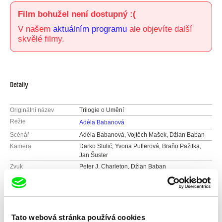
Film bohužel není dostupný :(
V našem
aktuálním programu
ale objevíte další
skvělé filmy.
Detaily
Originální název
Trilogie o Umění
Režie
Adéla Babanová
Scénář
Adéla Babanová, Vojtěch Mašek, Džian Baban
Kamera
Darko Stulić, Yvona Puflerová, Braňo Pažitka,
Jan Šuster
Zvuk
Peter J. Charleton, Džian Baban
Délka
28 min (
16-30 min.
)
Rok
2008
Země
Česká republika
Barva
Barevný
Tato webová stránka používá cookies