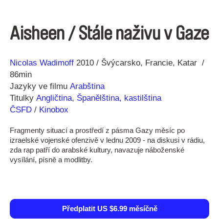
Aisheen / Stále naživu v Gaze
Režie
Rok
Nicolas Wadimoff
2010
Švýcarsko
Francie
Katar
86min
Jazyky ve filmu
Arabština
Titulky
Angličtina
,
Španělština, kastilština
ČSFD
/
Kinobox
Fragmenty situací a prostředí z pásma Gazy měsíc po
izraelské vojenské ofenzivě v lednu 2009 - na diskusi v rádiu,
zda rap patří do arabské kultury, navazuje náboženské
vysílání, písně a modlitby.
Předplatit US $6.99 měsíčně