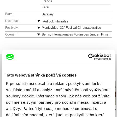
Francie
Katar
Barva
Barevný
Distribuce
Autlook Filmsales
Rakousko
Festivaly
Montevideo, 32° Festival Cinematográfico
internacional del Uruguay Montevideo
web:
http://www.autlookfilms.com/
Ocenění
Berlin, Internationales Forum des Jungen Films,
Prizren, 10. Dokufest International Documentary
Preis der Ökumenischen Jury 2010
tel: (+43) 676 900 3771
and Short Film Festival Prizren
Nyon, Visions du Réel, Mention spéicale du Jury
e-mail:
welcome@autlookfilms.com
Montevideo, 29° Festival Cinematografico
du Jeune Public 2010
internacional del Uruguay Montevideo,
Nyon, Visions du Réel, Prix "Buyens-Chagoll"
Competition
2010
Buenos Aires, 13° Buenos Aires Festival
Teheran, Moqavemat International Film Festival,
Internacional de Cine Independente
Best Film Award Gaza Section 2010
Související filmy (20)
Tato webová stránka používá cookies
Solothurn, 46. Solothurner Filmtage
Montréal, Québec, 13e RIDM Rencontres
K personalizaci obsahu a reklam, poskytování funkcí
internationales du documentaire de Montréal,
sociálních médií a analýze naší návštěvnosti využíváme
Competition
soubory cookie. Informace o tom, jak náš web používáte,
Copenhagen, 8th CPH:DOX International
Documentary Film Festival Copenhagen
sdílíme se svými partnery pro sociální média, inzerci a
Jihlava, 14th Jihlava International Documentary
analýzy. Partneři tyto údaje mohou zkombinovat s
Eyal Sivan
Sean McAllister
Viktor Kossakov
Film Festival
AQABAT-JABER, Peace
Pianista z Bagdádu
Tishe!
dalšími informacemi, které jste jim poskytli nebo které