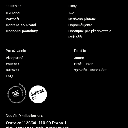
b
a
u
dafilms.cz
Filmy
o
g
b
O Alianci
A-Z
o
r
e
Partneři
Nedávno přidané
k
a
Ochrana soukromí
Doporučujeme
m
Obchodní podmínky
Dostupné pro předplatitele
Režiséři
Pro uživatele
Pro dítě
Předplatné
Junior
Voucher
Proč Junior
Darovat
Vytvořit Junior Účet
FAQ
Doc-Air Distribution s.r.o.
Ostrovní 126/30, 110 00 Praha 1,