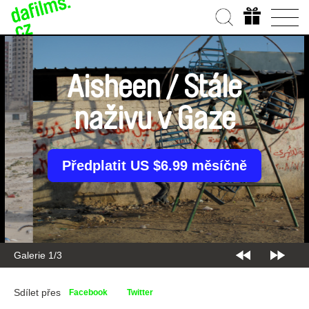
Aisheen / Stále
naživu v Gaze
Předplatit US $6.99 měsíčně
Galerie 2/3
Sdílet přes
Facebook
Twitter