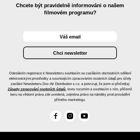
Chcete být pravidelně informováni o našem
filmovém programu?
Odesláním registrace k Newsletteru souhlasím se zasíláním obchodních sdělení
elektronickými prostředky a souvisejícím zpracováním osobních údajů pro účely
zasílání Newsletteru Doc-Air Distribution s.r.o. a potvrzuji, že jsem si přečetl(a)
Zásady zpracování osobních údajů
, textu rozumím a souhlasím s ním, přičemž
beru na vědomí práva zde uvedená, zejména právo na námitky proti provádění
přímého marketingu.
F
I
Y
a
n
o
c
s
u
e
t
T