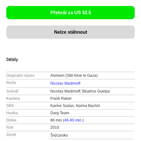
Přehrát za US $2.5
Nelze stáhnout
Detaily
Originální název
Aisheen (Still Alive In Gaza)
Režie
Nicolas Wadimoff
Scénář
Nicolas Wadimoff, Béatrice Guelpa
Kamera
Frank Rabel
Střih
Karine Sudan, Naïma Bachiri
Hudba
Darg Team
Délka
86 min (
46-90 min.
)
Rok
2010
Země
Švýcarsko