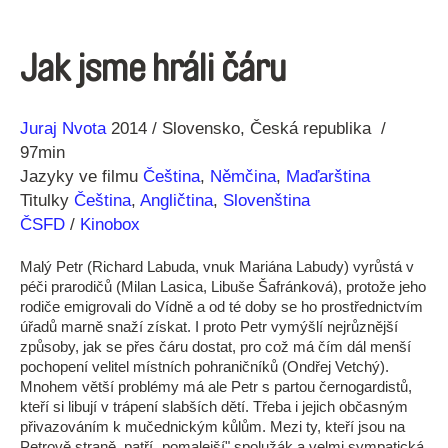
Jak jsme hráli čáru
Režie
Rok
Juraj Nvota
2014
Slovensko
Česká republika
97min
Jazyky ve filmu
Čeština
,
Němčina
,
Maďarština
Titulky
Čeština
,
Angličtina
,
Slovenština
ČSFD
/
Kinobox
Malý Petr (Richard Labuda, vnuk Mariána Labudy) vyrůstá v
péči prarodičů (Milan Lasica, Libuše Šafránková), protože jeho
rodiče emigrovali do Vídně a od té doby se ho prostřednictvím
úřadů marně snaží získat. I proto Petr vymýšlí nejrůznější
způsoby, jak se přes čáru dostat, pro což má čím dál menší
pochopení velitel místních pohraničníků (Ondřej Vetchý).
Mnohem větší problémy má ale Petr s partou černogardistů,
kteří si libují v trápení slabších dětí. Třeba i jejich občasným
přivazováním k mučednickým kůlům. Mezi ty, kteří jsou na
Petrově straně, patří „pomalejší" spolužák a velmi sympatická