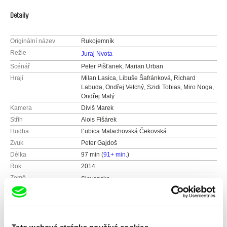
Detaily
Originální název
Rukojemník
Režie
Juraj Nvota
Scénář
Peter Pišťanek, Marian Urban
Hrají
Milan Lasica, Libuše Šafránková, Richard
Labuda, Ondřej Vetchý, Szidi Tobias, Miro Noga,
Ondřej Malý
Kamera
Diviš Marek
Střih
Alois Fišárek
Hudba
Ľubica Malachovská Čekovská
Zvuk
Peter Gajdoš
Délka
97 min (
91+ min.
)
Rok
2014
Země
Slovensko
Česká republika
Barva
Barevný
Produkce
ALEF FILM & MEDIA