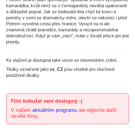
kamarádka, kvůli nimž se s černogardisty neváhá opakovaně
a důkladně poprat. Jak se šedesátá léta chýlí ke konci a
poměry v zemi se dramaticky mění, otevře se nakonec i před
Petrem vysněná cesta přes hranice. Vyrazit na ni ale
znamená ztratit prarodiče, kamarády a nezapomenutelná
dobrodružství. Když je vám „náct", máte v životě přece jen jiné
priority.
Ke stažení je dostupná také verze ve slovenském znění.
Titulky označené jako
cs_CZ
jsou vhodné pro sluchově
postižené diváky.
Film bohužel není dostupný :(
V našem
aktuálním programu
ale objevíte další
skvělé filmy.