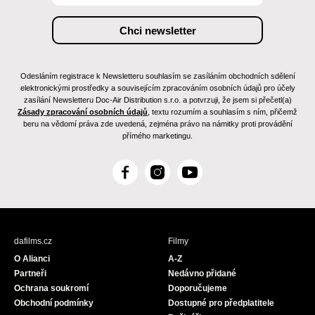
Odesláním registrace k Newsletteru souhlasím se zasíláním obchodních sdělení
elektronickými prostředky a souvisejícím zpracováním osobních údajů pro účely
zasílání Newsletteru Doc-Air Distribution s.r.o. a potvrzuji, že jsem si přečetl(a)
Zásady zpracování osobních údajů
, textu rozumím a souhlasím s ním, přičemž
beru na vědomí práva zde uvedená, zejména právo na námitky proti provádění
přímého marketingu.
F
I
Y
a
n
o
c
s
u
e
t
T
b
a
u
dafilms.cz
Filmy
o
g
b
O Alianci
A-Z
o
r
e
Partneři
Nedávno přidané
k
a
Ochrana soukromí
Doporučujeme
m
Obchodní podmínky
Dostupné pro předplatitele