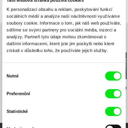
Tato webová stránka používá cookies
Tekovská 7
Distribuce
CinemArt, a.s.
821 09 Bratislava
K personalizaci obsahu a reklam, poskytování funkcí
Národní třída 28
Slovensko
111 21 Praha 1
sociálních médií a analýze naší návštěvnosti využíváme
web:
https://www.afm.sk/
Česká republika
soubory cookie. Informace o tom, jak náš web používáte,
e-mail:
afm@afm.sk
web:
http://www.cinemart.cz
sdílíme se svými partnery pro sociální média, inzerci a
tel: +420 224 949 110
Česká televize
analýzy. Partneři tyto údaje mohou zkombinovat s
fax: +420 221 105 220
Kavčí hory
dalšími informacemi, které jste jim poskytli nebo které
Související filmy (20)
e-mail:
info@cinemart.cz
140 70 Praha 4
získali v důsledku toho, že používáte jejich služby.
Česká republika
web:
www.ceskatelevize.cz
tel: 261137106
Výběr
fax: 261216628
Nutné
souhlasu
e-mail:
petra.stovikova@ceskatelevize.cz
,
jitk
Martin Hollý
Martin Hollý
Martin Hollý
a.prochazkova@ceskatelevize.cz
Případ pro obhájce
Smrt šitá na míru
Mŕtvi učia ži
Preferenční
Filmové ateliéry Zlín
Česká republika
Filmpark production s.r.o.
Statistické
Bajkalská 7A
831 04 Bratislava