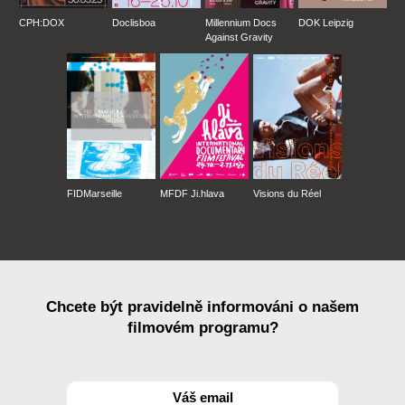
CPH:DOX
Doclisboa
Millennium Docs
DOK Leipzig
Against Gravity
FIDMarseille
MFDF Ji.hlava
Visions du Réel
Chcete být pravidelně informováni o našem
filmovém programu?