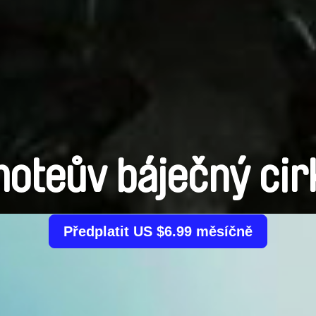
moteův báječný cir
Předplatit US $6.99 měsíčně