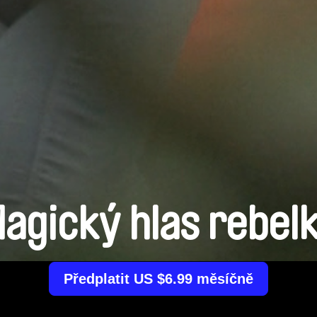
agický hlas rebel
Předplatit US $6.99 měsíčně