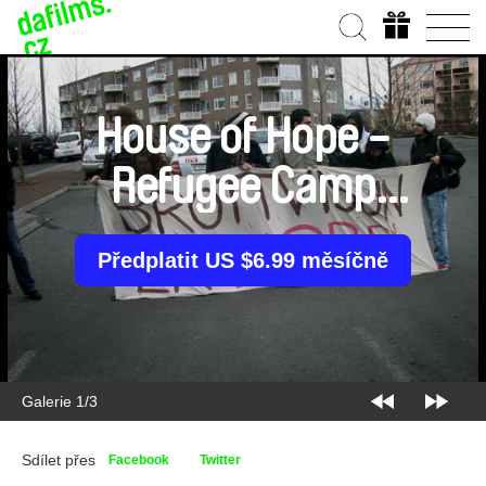
House of Hope -
Refugee Camp
Iceland
Předplatit US $6.99 měsíčně
Galerie 2/3
Sdílet přes
Facebook
Twitter