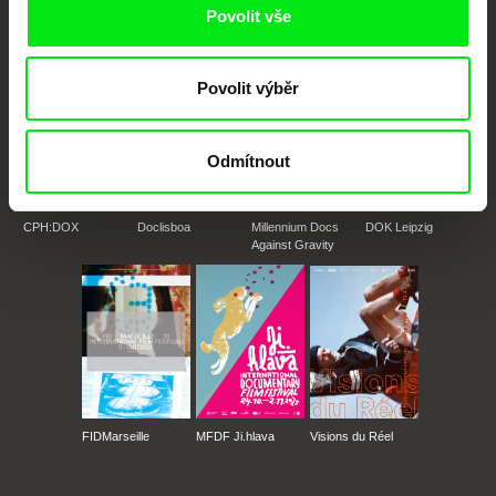
Členové Doc Alliance
Povolit vše
Povolit výběr
Odmítnout
CPH:DOX
Doclisboa
Millennium Docs
DOK Leipzig
Against Gravity
FIDMarseille
MFDF Ji.hlava
Visions du Réel