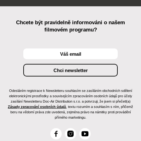
Chcete být pravidelně informováni o našem
filmovém programu?
Odesláním registrace k Newsletteru souhlasím se zasíláním obchodních sdělení
elektronickými prostředky a souvisejícím zpracováním osobních údajů pro účely
zasílání Newsletteru Doc-Air Distribution s.r.o. a potvrzuji, že jsem si přečetl(a)
Zásady zpracování osobních údajů
, textu rozumím a souhlasím s ním, přičemž
beru na vědomí práva zde uvedená, zejména právo na námitky proti provádění
přímého marketingu.
F
I
Y