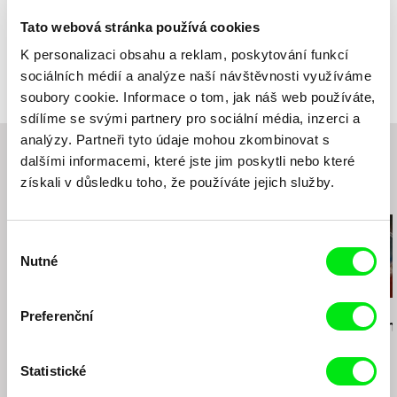
Barva
Barevný
Tato webová stránka používá cookies
Produkce
Únicamente Severo Films
K personalizaci obsahu a reklam, poskytování funkcí
Španělsko
Festivaly
Rotterdam International Film Festival (2010)
sociálních médií a analýze naší návštěvnosti využíváme
e-mail:
unicamenteseverofilms@gmail.com
,
d
Festival Internacional de Cine Documental de
ariaesteva@gmail.com
Navarra “Punto de Vista” (2010)
soubory cookie. Informace o tom, jak náš web používáte,
Buenos Aires Festival Internacional de Cine
sdílíme se svými partnery pro sociální média, inzerci a
Independiente (BAFICI) (2010)
analýzy. Partneři tyto údaje mohou zkombinovat s
Festival de Cine de Málaga (2010)
dalšími informacemi, které jste jim poskytli nebo které
Jean Rouch International Film Festival (2010)
získali v důsledku toho, že používáte jejich služby.
Beach Festival du Documentaire (Kribi.
Související filmy (20)
Cameroun) (2010)
Parnu International Documentary and
Výběr
Anthropology Film Festival (Estonia) (2010)
Nutné
souhlasu
Les États Généraux du Film Documentaire
(Lussas. France) (2010)
Planet in Focus International Environmental Film
Francesco De Giorgi
Sergei Loznitsa
Joële Walinga
Preferenční
& Video Festival in Toronto, Canada (2010)
Blátivá cesta
The Miracle Of Saint
Bůh tě srovn
Muestra Cinematográfica del Atlántico -
Anthony
Alcances (2010)
Statistické
DOK Leipzig (2010)
DocLisboa (2010)