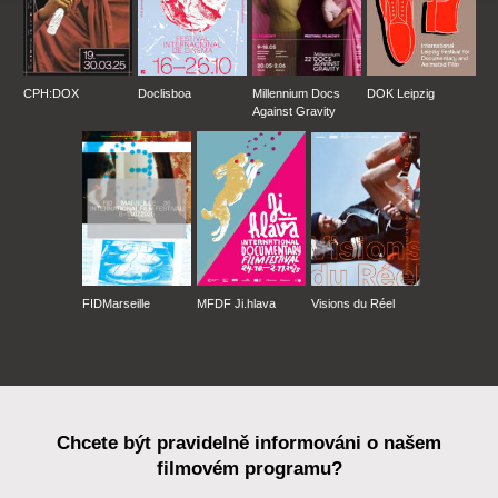
CPH:DOX
Doclisboa
Millennium Docs
DOK Leipzig
Against Gravity
FIDMarseille
MFDF Ji.hlava
Visions du Réel
Chcete být pravidelně informováni o našem
filmovém programu?