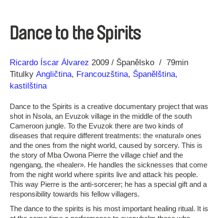
Dance to the Spirits
Režie
Rok
Ricardo Íscar Álvarez
2009
Španělsko
79min
Titulky
Angličtina
,
Francouzština
,
Španělština,
kastilština
Dance to the Spirits is a creative documentary project that was
shot in Nsola, an Evuzok village in the middle of the south
Cameroon jungle. To the Evuzok there are two kinds of
diseases that require different treatments: the «natural» ones
and the ones from the night world, caused by sorcery. This is
the story of Mba Owona Pierre the village chief and the
ngengang, the «healer». He handles the sicknesses that come
from the night world where spirits live and attack his people.
This way Pierre is the anti-sorcerer; he has a special gift and a
responsibility towards his fellow villagers.
The dance to the spirits is his most important healing ritual. It is