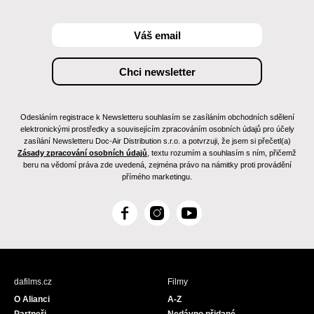
Odesláním registrace k Newsletteru souhlasím se zasíláním obchodních sdělení
elektronickými prostředky a souvisejícím zpracováním osobních údajů pro účely
zasílání Newsletteru Doc-Air Distribution s.r.o. a potvrzuji, že jsem si přečetl(a)
Zásady zpracování osobních údajů
, textu rozumím a souhlasím s ním, přičemž
beru na vědomí práva zde uvedená, zejména právo na námitky proti provádění
přímého marketingu.
F
I
Y
a
n
o
c
s
u
e
t
T
b
a
u
dafilms.cz
Filmy
o
g
b
O Alianci
A-Z
o
r
e