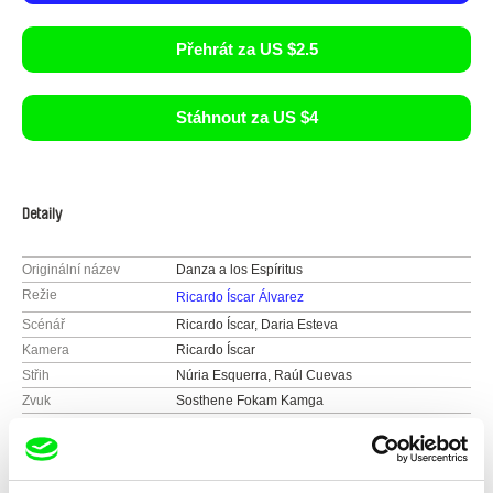
Přehrát za US $2.5
Stáhnout za US $4
Detaily
Originální název
Danza a los Espíritus
Režie
Ricardo Íscar Álvarez
Scénář
Ricardo Íscar, Daria Esteva
Kamera
Ricardo Íscar
Střih
Núria Esquerra, Raúl Cuevas
Zvuk
Sosthene Fokam Kamga
Délka
79 min (
46-90 min.
)
Rok
2009
Země
Španělsko