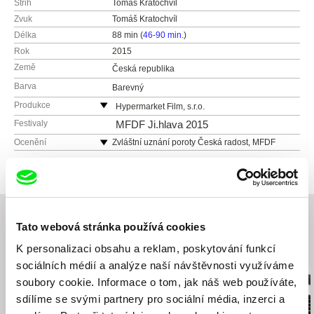
Střih
Tomáš Kratochvíl
Zvuk
Tomáš Kratochvíl
Délka
88 min (
46-90 min.
)
Rok
2015
Země
Česká republika
Barva
Barevný
Produkce
Hypermarket Film, s.r.o.
Křemencova 178/10
Festivaly
MFDF Ji.hlava 2015
11000 Praha 1
Ocenění
Zvláštní uznání poroty Česká radost, MFDF
Ji.hlava 2015
Česká republika
web:
http://www.hypermarketfilm.cz/
tel: +420 222 937 341
e-mail:
email@hypermarketfilm.cz
Tato webová stránka používá cookies
K personalizaci obsahu a reklam, poskytování funkcí
Související filmy (20)
sociálních médií a analýze naší návštěvnosti využíváme
soubory cookie. Informace o tom, jak náš web používáte,
sdílíme se svými partnery pro sociální média, inzerci a