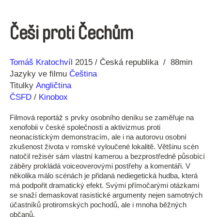
Češi proti Čechům
Režie
Rok
Tomáš Kratochvíl
2015
Česká republika
88min
Jazyky ve filmu
Čeština
Titulky
Angličtina
ČSFD
/
Kinobox
Filmová reportáž s prvky osobního deníku se zaměřuje na
xenofobii v české společnosti a aktivizmus proti
neonacistickým demonstracím, ale i na autorovu osobní
zkušenost života v romské vyloučené lokalitě. Většinu scén
natočil režisér sám vlastní kamerou a bezprostředně působící
záběry prokládá voiceoverovými postřehy a komentáři. V
několika málo scénách je přidaná nediegetická hudba, která
má podpořit dramatický efekt. Svými přímočarými otázkami
se snaží demaskovat rasistické argumenty nejen samotných
účastníků protiromských pochodů, ale i mnoha běžných
občanů.