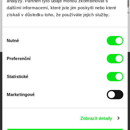
analýzy. Partneři tyto údaje mohou zkombinovat s
dalšími informacemi, které jste jim poskytli nebo které
Petr Václav
Břetislav Rychlík
Klára Řezníčkov
získali v důsledku toho, že používáte jejich služby.
Cesta ven
Kamenolom boží aneb
Trojmezí
jeden rok v Severních
Čechách
Výběr
Nutné
souhlasu
Preferenční
Vaše online
Statistické
dokumentární kino
Nové festivalové filmy
Marketingové
každý týden
Portál DAFilms.cz je výsledkem tvůrčí spolupráce 7 klíčových evropských
Zobrazit detaily
festivalů dokumentárního filmu sdružených do Doc Alliance. Naším cílem je
posouvat hranice dokumentárního filmu, propagovat jeho rozmanitost a