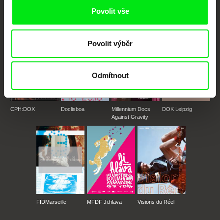
podporovat kvalitní autorské filmy.
Povolit vše
Členové Doc Alliance
Povolit výběr
Odmítnout
CPH:DOX
Doclisboa
Millennium Docs
DOK Leipzig
Against Gravity
FIDMarseille
MFDF Ji.hlava
Visions du Réel