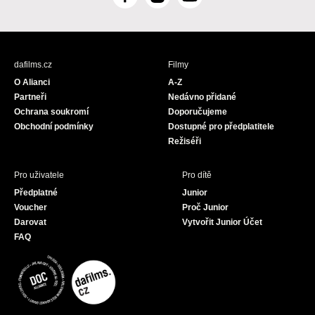
F
I
Y
a
n
o
c
s
u
e
t
T
b
a
u
dafilms.cz
Filmy
o
g
b
O Alianci
A-Z
o
r
e
Partneři
Nedávno přidané
k
a
Ochrana soukromí
Doporučujeme
m
Obchodní podmínky
Dostupné pro předplatitele
Režiséři
Pro uživatele
Pro dítě
Předplatné
Junior
Voucher
Proč Junior
Darovat
Vytvořit Junior Účet
FAQ