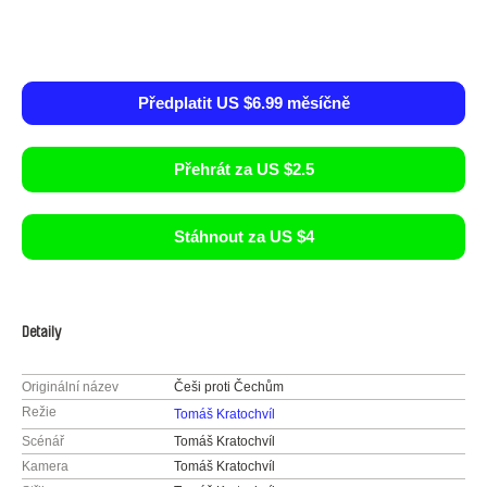
Předplatit US $6.99 měsíčně
Přehrát za US $2.5
Stáhnout za US $4
Detaily
Originální název
Češi proti Čechům
Režie
Tomáš Kratochvíl
Scénář
Tomáš Kratochvíl
Kamera
Tomáš Kratochvíl