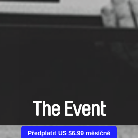
The Event
Předplatit US $6.99 měsíčně