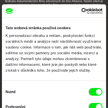
festivalů dokumentárního filmu sdružených do Doc Alliance. Naším cílem je
posouvat hranice dokumentárního filmu, propagovat jeho rozmanitost a
podporovat kvalitní autorské filmy.
Členové Doc Alliance
Tato webová stránka používá cookies
K personalizaci obsahu a reklam, poskytování funkcí
sociálních médií a analýze naší návštěvnosti využíváme
soubory cookie. Informace o tom, jak náš web používáte,
sdílíme se svými partnery pro sociální média, inzerci a
analýzy. Partneři tyto údaje mohou zkombinovat s
CPH:DOX
Doclisboa
Millennium Docs
DOK Leipzig
dalšími informacemi, které jste jim poskytli nebo které
Against Gravity
získali v důsledku toho, že používáte jejich služby.
Výběr
Nutné
souhlasu
Preferenční
FIDMarseille
MFDF Ji.hlava
Visions du Réel