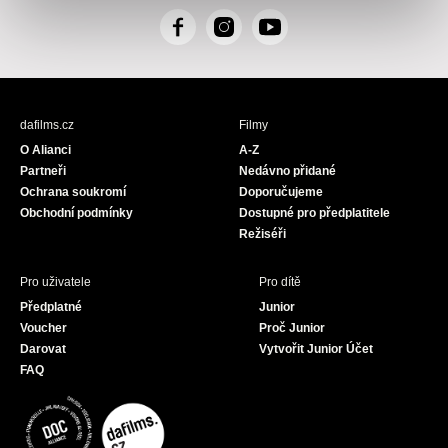
F
I
Y
a
n
o
c
s
u
e
t
T
b
a
u
dafilms.cz
Filmy
o
g
b
O Alianci
A-Z
o
r
e
Partneři
Nedávno přidané
k
a
Ochrana soukromí
Doporučujeme
m
Obchodní podmínky
Dostupné pro předplatitele
Režiséři
Pro uživatele
Pro dítě
Předplatné
Junior
Voucher
Proč Junior
Darovat
Vytvořit Junior Účet
FAQ