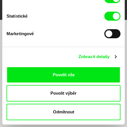
Statistické
Marketingové
Chcete být pravidelně informováni o našem
filmovém programu?
Zobrazit detaily
Povolit vše
Povolit výběr
Odesláním registrace k Newsletteru souhlasím se zasíláním obchodních sdělení
elektronickými prostředky a souvisejícím zpracováním osobních údajů pro účely
zasílání Newsletteru Doc-Air Distribution s.r.o. a potvrzuji, že jsem si přečetl(a)
Zásady zpracování osobních údajů
, textu rozumím a souhlasím s ním, přičemž
Odmítnout
beru na vědomí práva zde uvedená, zejména právo na námitky proti provádění
přímého marketingu.