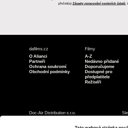
přečetl(a)
Zásady zpracování osobních údajů
,
dafilms.cz
Filmy
O Alianci
A-Z
Partneři
Nedávno přidané
Ochrana soukromí
Doporučujeme
Obchodní podmínky
Dostupné pro
předplatitele
Režiséři
Doc-Air Distribution s.r.o.
Sle
Ostrovní 126/30, 110 00 Praha 1,
IČO: 10981241, DIČ: CZ10981241
Tato webová stránka použ