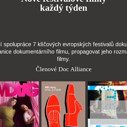
každý týden
čí spolupráce 7 klíčových evropských festivalů do
anice dokumentárního filmu, propagovat jeho rozma
filmy.
Členové Doc Alliance