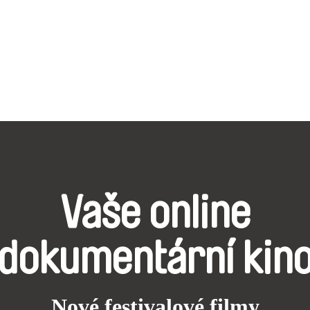
Vaše online
dokumentární kin
Nové festivalové filmy