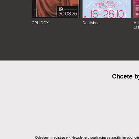
CPH:DOX
Doclisboa
Mil
Gra
Chcete b
Odesláním registrace k Newsletteru souhlasím se zasíláním obchodních