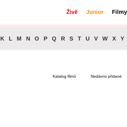
Živě
Junior
Filmy
filtry
Zvuková stopa - Dánština
K
L
M
N
O
P
Q
R
S
T
U
V
W
X
Y
Katalog filmů
Nedávno přidané