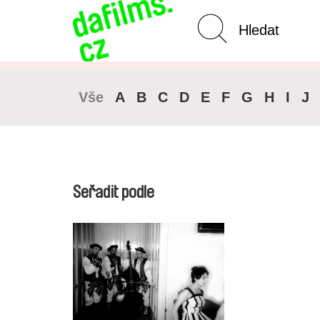
Pokročilé vyhledávání
Zrušit 
Vše
A
B
C
D
E
F
G
H
I
J
Seřadit podle