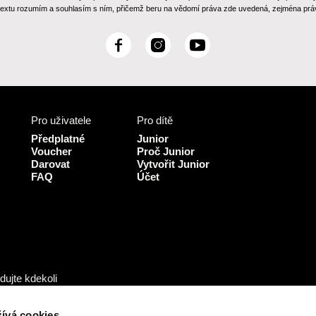
 textu rozumím a souhlasím s ním, přičemž beru na vědomí práva zde uvedená, zejména práv
F
I
Y
a
n
o
c
s
u
e
t
T
b
a
u
Pro uživatele
Pro dítě
o
g
b
o
r
e
Předplatné
Junior
k
a
Voucher
Proč Junior
Darovat
Vytvořit Junior
m
FAQ
Účet
dujte kdekoli
ívá cookies