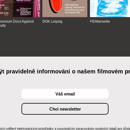
lennium Docs Against
DOK Leipzig
FIDMarseille
vity
ýt pravidelně informováni o našem filmovém 
 sdělení elektronickými prostředky a souvisejícím zpracováním osobních údajů pro účely zas