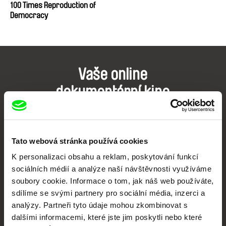
100 Times Reproduction of
Democracy
Vaše online
dokumentární kino
Nové festivalové filmy
každý týden
Tato webová stránka používá cookies
K personalizaci obsahu a reklam, poskytování funkcí
Portál DAFilms.cz je výsledkem tvůrčí spolupráce 7 klíčových evropských
festivalů dokumentárního filmu sdružených do Doc Alliance. Naším cílem je
sociálních médií a analýze naší návštěvnosti využíváme
posouvat hranice dokumentárního filmu, propagovat jeho rozmanitost a
soubory cookie. Informace o tom, jak náš web používáte,
podporovat kvalitní autorské filmy.
sdílíme se svými partnery pro sociální média, inzerci a
Členové Doc Alliance
analýzy. Partneři tyto údaje mohou zkombinovat s
dalšími informacemi, které jste jim poskytli nebo které