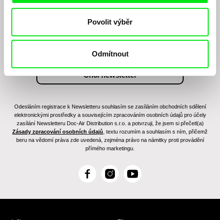
Chcete být pravidelně informováni o našem
filmovém programu?
Povolit výběr
Odmítnout
Odesláním registrace k Newsletteru souhlasím se zasíláním obchodních sdělení
elektronickými prostředky a souvisejícím zpracováním osobních údajů pro účely
zasílání Newsletteru Doc-Air Distribution s.r.o. a potvrzuji, že jsem si přečetl(a)
Zásady zpracování osobních údajů
, textu rozumím a souhlasím s ním, přičemž
beru na vědomí práva zde uvedená, zejména právo na námitky proti provádění
přímého marketingu.
F
I
Y
a
n
o
c
s
u
e
t
T
b
a
u