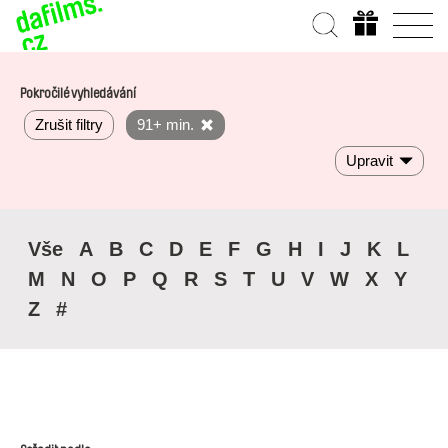
Pokročilé vyhledávání
Zrušit filtry
91+ min.
Upravit
Vše
A
B
C
D
E
F
G
H
I
J
K
L
M
N
O
P
Q
R
S
T
U
V
W
X
Y
Z
#