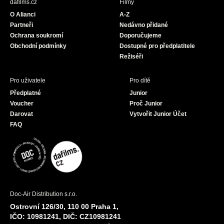
dafilms.cz
Filmy
o
g
b
O Alianci
A-Z
o
r
e
Partneři
Nedávno přidané
k
a
Ochrana soukromí
Doporučujeme
m
Obchodní podmínky
Dostupné pro předplatitele
Režiséři
Pro uživatele
Pro dítě
Předplatné
Junior
Voucher
Proč Junior
Darovat
Vytvořit Junior Účet
FAQ
Doc-Air Distribution s.r.o.
Ostrovní 126/30, 110 00 Praha 1,
IČO: 10981241, DIČ: CZ10981241