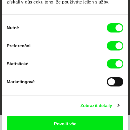
získali v důsledku toho, že používáte jejich služby.
Výběr
Nutné
souhlasu
CPH:DOX
Doclisboa
Millennium Docs
DOK Leipzig
Against Gravity
Preferenční
Statistické
Marketingové
FIDMarseille
MFDF Ji.hlava
Visions du Réel
Zobrazit detaily
Povolit vše