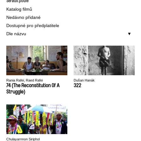
Seřadit podle
Katalog filmů
Nedávno přidané
Dostupné pro předplatitele
Dle názvu
Rania Rafei, Raed Rafei
Dušan Hanák
74 (The Reconstitution Of A
322
Struggle)
Chulayarnnon Siriphol