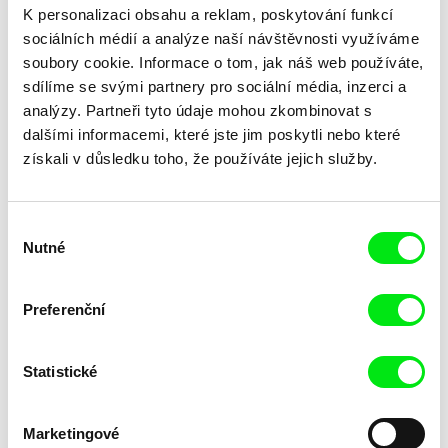
K personalizaci obsahu a reklam, poskytování funkcí
sociálních médií a analýze naší návštěvnosti využíváme
soubory cookie. Informace o tom, jak náš web používáte,
Ana Galizia
Jan Ságl
sdílíme se svými partnery pro sociální média, inzerci a
Unconfessions
Underground
analýzy. Partneři tyto údaje mohou zkombinovat s
dalšími informacemi, které jste jim poskytli nebo které
získali v důsledku toho, že používáte jejich služby.
Výběr
Nutné
souhlasu
Petra Costa
Bertrand Flanet
Undertow Eyes
Unmanned Distances
Preferenční
Statistické
Marketingové
Mladen Kovačević
Volker Sattel