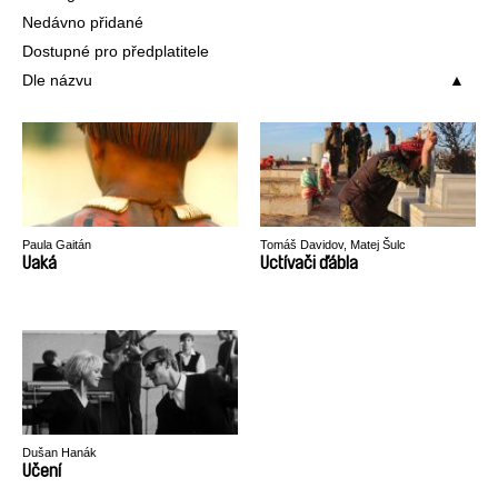
Nedávno přidané
Dostupné pro předplatitele
Dle názvu
Paula Gaitán
Tomáš Davidov, Matej Šulc
Uaká
Uctívači ďábla
Dušan Hanák
Učení