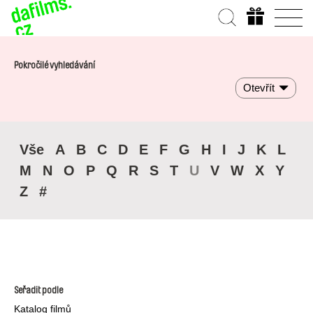
Pokročilé vyhledávání
Otevřít
Vše
A
B
C
D
E
F
G
H
I
J
K
L
M
N
O
P
Q
R
S
T
U
V
W
X
Y
Z
#
Seřadit podle
Katalog filmů