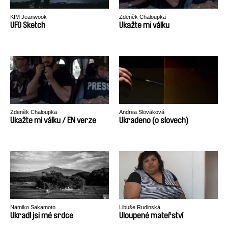
KIM Jeanwook
Zdeněk Chaloupka
UFO Sketch
Ukažte mi válku
Zdeněk Chaloupka
Andrea Slováková
Ukažte mi válku / EN verze
Ukradeno (o slovech)
Namiko Sakamoto
Libuše Rudinská
Ukradl jsi mé srdce
Uloupené mateřství