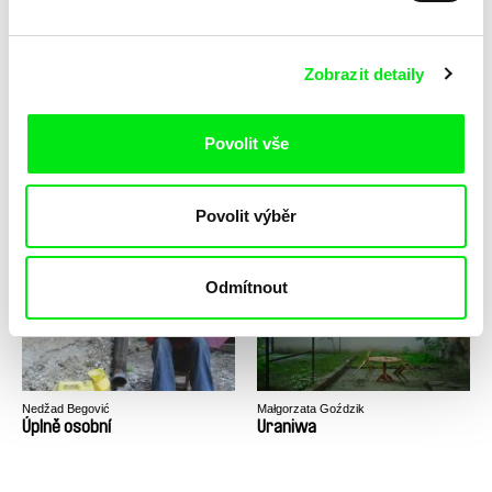
Unplugged
Unternehmen Paradies
Zobrazit detaily
Povolit vše
Stephanie Spray
Barbara Meter
Povolit výběr
Untitled
Up to the Sky and Much Much
More
Odmítnout
Nedžad Begović
Małgorzata Goździk
Úplně osobní
Uraniwa