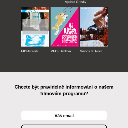
Against Gravity
FIDMarseille
MFDF Ji.hlava
Visions du Réel
Chcete být pravidelně informováni o našem
filmovém programu?