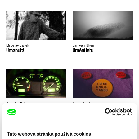
Miroslav Janek
Jan van IJken
Umanutá
Umění letu
Jaroslav Kaláb
Agnès Varda
Unbreakable Nightrunners
Uncle Yanco
Tato webová stránka používá cookies