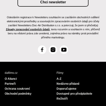
Odesláním registrace k Newsletteru souhlasím se zasíláním obchodních sdělení
elektronickými prostředky a souvisejícím zpracováním osobních údajů pro účely
zasílání Newsletteru Doc-Air Distribution s.r.o. a potvrzuji, že jsem si přečetl(a)
Zásady zpracování osobních údajů
, textu rozumím a souhlasím s ním, přičemž
beru na vědomí práva zde uvedená, zejména právo na námitky proti provádění
přímého marketingu.
F
I
Y
a
n
o
c
s
u
e
t
T
b
a
u
dafilms.cz
Filmy
o
g
b
O Alianci
A-Z
o
r
e
Partneři
Nedávno přidané
k
a
Ochrana soukromí
Doporučujeme
m
Obchodní podmínky
Dostupné pro předplatitele
Režiséři