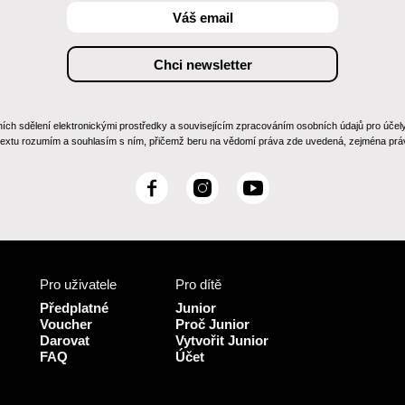
 sdělení elektronickými prostředky a souvisejícím zpracováním osobních údajů pro účely zas
 textu rozumím a souhlasím s ním, přičemž beru na vědomí práva zde uvedená, zejména práv
F
I
Y
a
n
o
c
s
u
e
t
T
b
a
u
Pro uživatele
Pro dítě
o
g
b
o
r
e
Předplatné
Junior
k
a
Voucher
Proč Junior
Darovat
Vytvořit Junior
m
FAQ
Účet