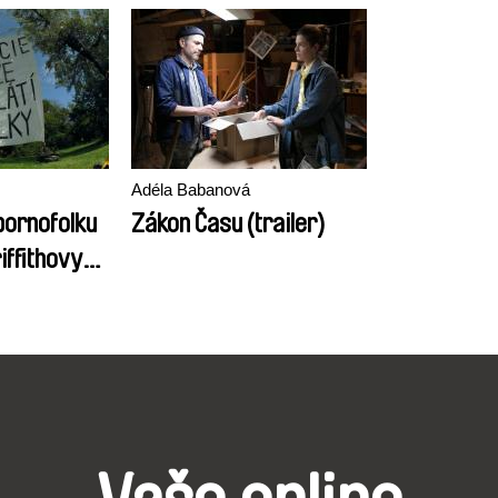
Adéla Babanová
pornofolku
Zákon Času (trailer)
iffithovy
 Tatiho
a Hulota
zánik
ka (1918 –