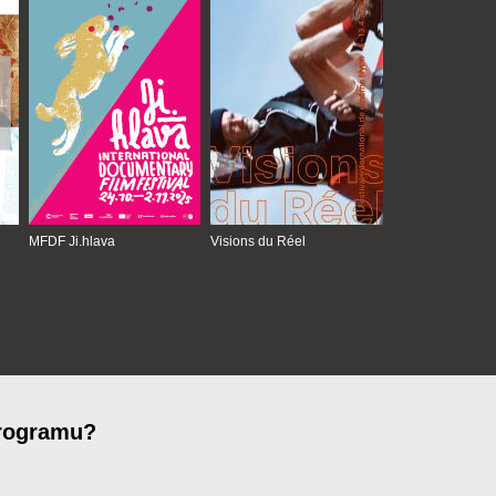
MFDF Ji.hlava
Visions du Réel
programu?