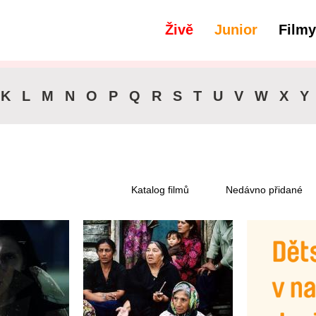
Živě
Junior
Filmy
filtry
Titulky - Čeština
K
L
M
N
O
P
Q
R
S
T
U
V
W
X
Y
Katalog filmů
Nedávno přidané