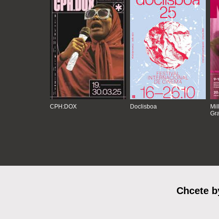
CPH:DOX
Doclisboa
Mil
Gra
Chcete b