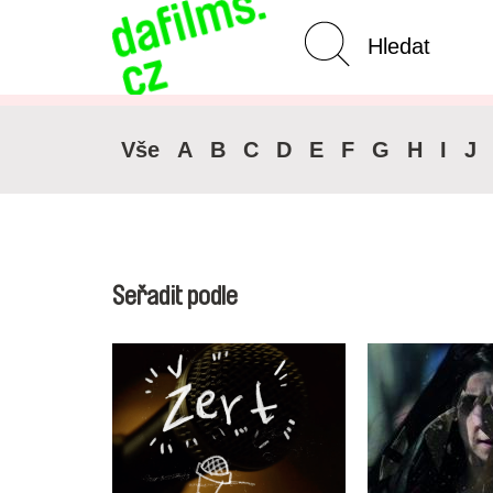
Pokročilé vyhledávání
Zrušit 
Vše
A
B
C
D
E
F
G
H
I
J
Seřadit podle