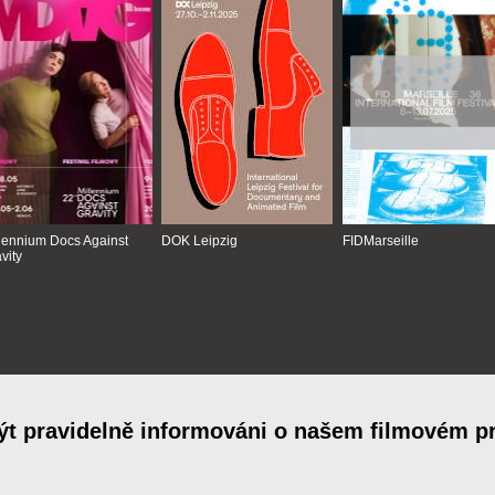
lennium Docs Against
DOK Leipzig
FIDMarseille
vity
ýt pravidelně informováni o našem filmovém 