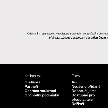
Odesláním registrace k Newsletteru souhlasím se zasíláním obchodních
přečetl(a)
Zásady zpracování osobních údajů
,
dafilms.cz
Filmy
O Alianci
A-Z
Partneři
Nedávno přidané
Ochrana soukromí
Doporučujeme
Obchodní podmínky
Dostupné pro
předplatitele
Režiséři