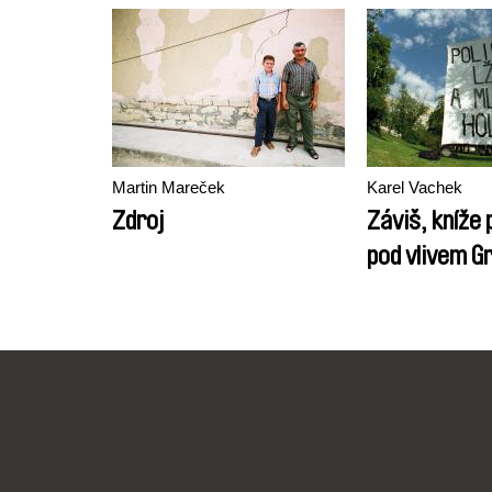
Martin Mareček
Karel Vachek
Zdroj
Záviš, kníže 
pod vlivem Gr
Intolerance a
prázdnin pan
aneb Vznik a 
Českoslovens
1992)