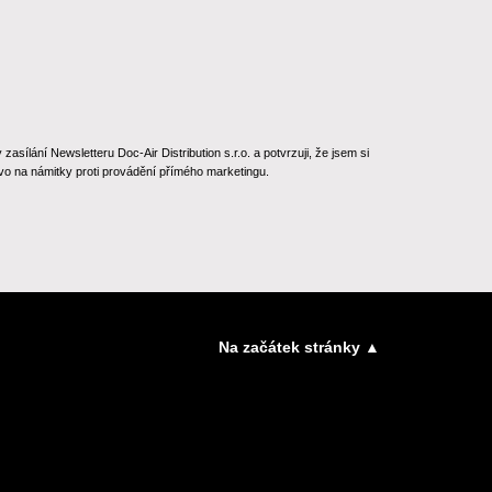
ílání Newsletteru Doc-Air Distribution s.r.o. a potvrzuji, že jsem si
o na námitky proti provádění přímého marketingu.
Na začátek stránky ▲