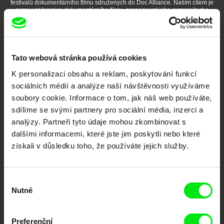
festivalů dokumentárního filmu sdružených do Doc Alliance. Naším cílem je
posouvat hranice dokumentárního filmu, propagovat jeho rozmanitost a
podporovat kvalitní autorské filmy.
Členové Doc Alliance
Tato webová stránka používá cookies
K personalizaci obsahu a reklam, poskytování funkcí
sociálních médií a analýze naší návštěvnosti využíváme
soubory cookie. Informace o tom, jak náš web používáte,
sdílíme se svými partnery pro sociální média, inzerci a
analýzy. Partneři tyto údaje mohou zkombinovat s
CPH:DOX
Doclisboa
Millennium Docs
DOK Leipzig
dalšími informacemi, které jste jim poskytli nebo které
Against Gravity
získali v důsledku toho, že používáte jejich služby.
Výběr
Nutné
souhlasu
Preferenční
FIDMarseille
MFDF Ji.hlava
Visions du Réel