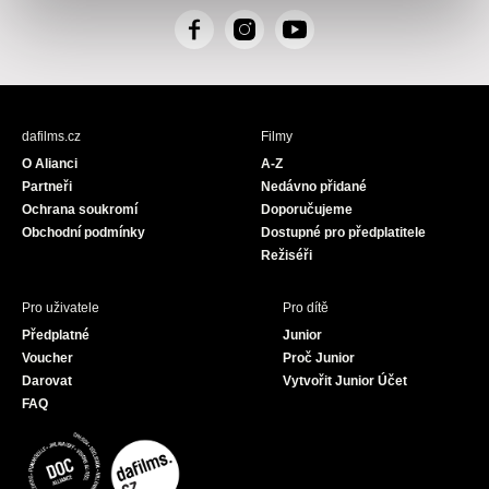
F
I
Y
a
n
o
c
s
u
e
t
T
b
a
u
dafilms.cz
Filmy
o
g
b
O Alianci
A-Z
o
r
e
Partneři
Nedávno přidané
k
a
Ochrana soukromí
Doporučujeme
m
Obchodní podmínky
Dostupné pro předplatitele
Režiséři
Pro uživatele
Pro dítě
Předplatné
Junior
Voucher
Proč Junior
Darovat
Vytvořit Junior Účet
FAQ