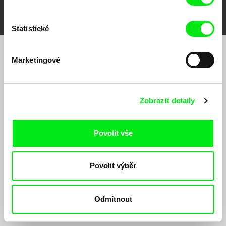
Statistické
Marketingové
Chcete být pravidelně informováni o našem
filmovém programu?
Zobrazit detaily
Povolit vše
Povolit výběr
Odesláním registrace k Newsletteru souhlasím se zasíláním obchodních sdělení
elektronickými prostředky a souvisejícím zpracováním osobních údajů pro účely
zasílání Newsletteru Doc-Air Distribution s.r.o. a potvrzuji, že jsem si přečetl(a)
Zásady zpracování osobních údajů
, textu rozumím a souhlasím s ním, přičemž
Odmítnout
beru na vědomí práva zde uvedená, zejména právo na námitky proti provádění
přímého marketingu.