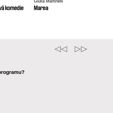
Giulia Martinelli
vá komedie
Marea
 programu?