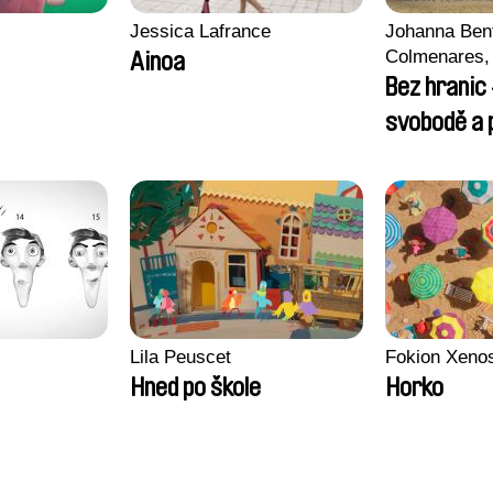
Jessica Lafrance
Johanna Ben
Colmenares, 
Ainoa
Madeleine Da
Bez hranic 
Nazgol Emam
svobodě a p
Menestrey, K
Nada Riyad
Lila Peuscet
Fokion Xeno
Hned po škole
Horko