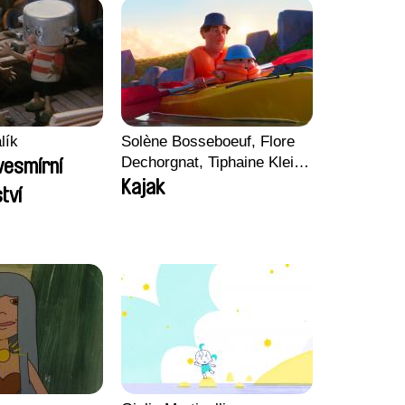
lík
Solène Bosseboeuf, Flore
Dechorgnat, Tiphaine Klein,
vesmírní
Auguste Lefort, Antoine
Kajak
tví
Rossi