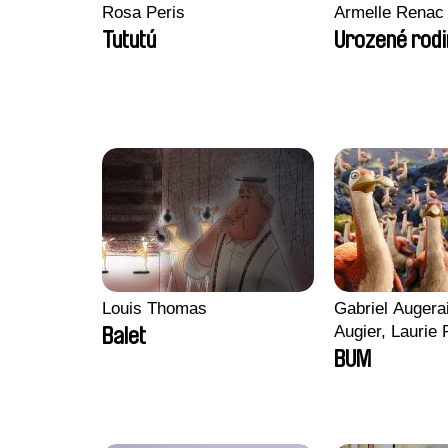
Rosa Peris
Armelle Renac
Tututú
Urozené rodi
Louis Thomas
Gabriel Augera
Augier, Laurie 
Balet
Figueiredo, Cha
BUM
Cicco, Yannick