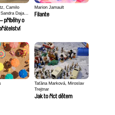
tz, Camilo
Marion Jamault
Sandra Dajani,
Filante
llmeyer,
– příběhy o
i, Diana
řátelství
haled Nawal,
s
Taťána Marková, Miroslav
Trejtnar
Jak to říct dětem