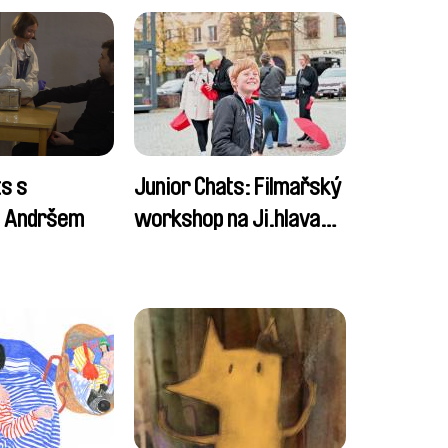
ts s
Junior Chats: Filmařský
m Andršem
workshop na Ji.hlava
dětem 2024