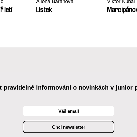
ič
Aliona Baranova
Viktor Kubal
íř letí
Lístek
Marcipáno
t pravidelně informováni o novinkách v junior