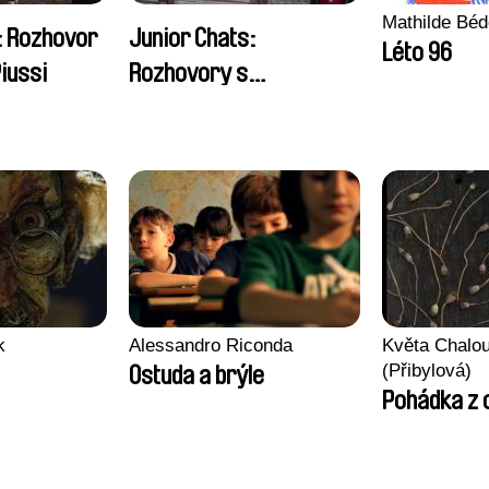
Mathilde Béd
: Rozhovor
Junior Chats:
Léto 96
iussi
Rozhovory s
návštěvníky festivalu
k
Alessandro Riconda
Květa Chalo
(Přibylová)
Ostuda a brýle
Pohádka z 