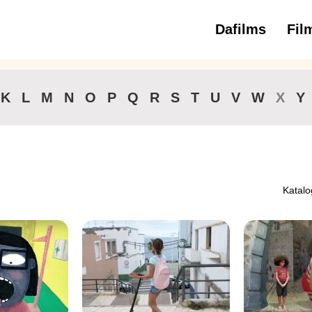
Dafilms
Fil
3 
K
L
M
N
O
P
Q
R
S
T
U
V
W
X
Y
Katalo