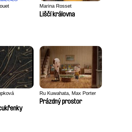
ouet
Marina Rosset
Liščí královna
upková
Ru Kuwahata, Max Porter
Prázdný prostor
cukřenky