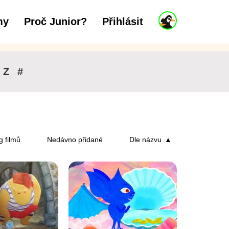
J
my
Proč Junior?
Přihlásit
až 6 let
7 až 11 let
12 a více let
u
n
i
o
r
Z
#
ú
č
e
t
g filmů
Nedávno přidané
Dle názvu