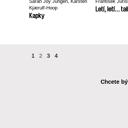
Sarah Joy Jungen, Karsten
František Juriš
Kjærulf-Hoop
Letí, letí... tal
Kapky
1
2
3
4
Chcete bý