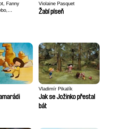
ot, Fanny
Violaine Pasquet
ebo,
Žabí píseň
Krechman,
, Morgane
Valentine
Vladimír Pikalík
kamarádi
Jak se Jožinko přestal
bát