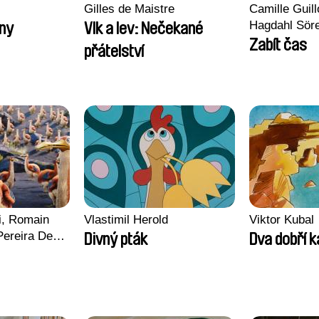
Gilles de Maistre
Camille Guill
Hagdahl Sör
ny
Vlk a lev: Nečekané
Aleksandra 
Zabít čas
přátelství
Sarah Naciri
Ravelonary, 
Zhang
i, Romain
Vlastimil Herold
Viktor Kubal
Pereira De
Divný pták
Dva dobří 
rles Di
 Jacquin