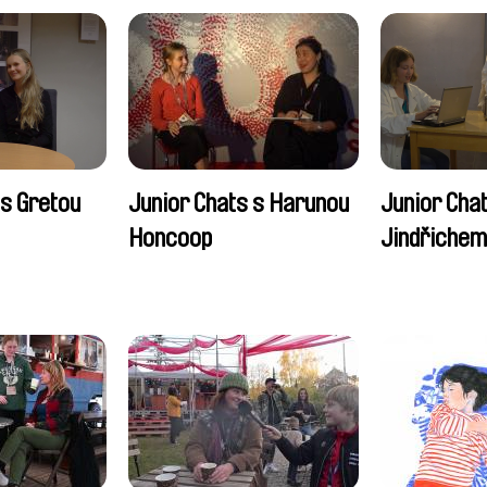
 s Gretou
Junior Chats s Harunou
Junior Cha
Honcoop
Jindřiche