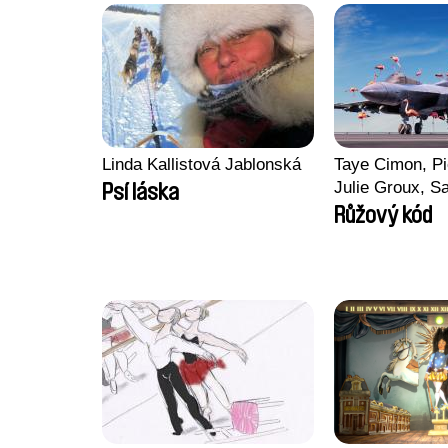
Linda Kallistová Jablonská
Taye Cimon, Pi
Julie Groux, S
Psí láska
Leydier, Manuar
Růžový kód
Romain Seisso