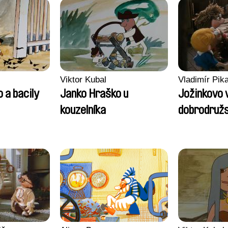
Viktor Kubal
Vladimír Pika
 a bacily
Janko Hraško u
Jožinkovo 
kouzelníka
dobrodružs