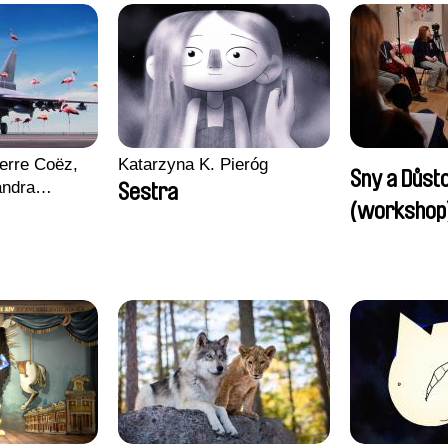
erre Coëz,
Katarzyna K. Pieróg
Sny a Důst
andra
Sestra
(workshop
ii Morel,
n