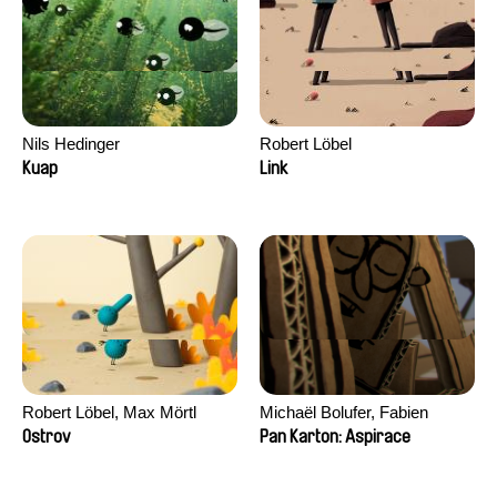
Nils Hedinger
Robert Löbel
Kuap
Link
Robert Löbel, Max Mörtl
Michaël Bolufer, Fabien
Daphy
Ostrov
Pan Karton: Aspirace