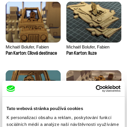
Michaël Bolufer, Fabien
Michaël Bolufer, Fabien
Daphy
Daphy
Pan Karton: Cílová destinace
Pan Karton: Iluze
Tato webová stránka používá cookies
Michaël Bolufer, Fabien
Michaël Bolufer, Fabien
K personalizaci obsahu a reklam, poskytování funkcí
Daphy
Daphy
Pan Karton: Kolize
Pan Karton: Komplikace
sociálních médií a analýze naší návštěvnosti využíváme