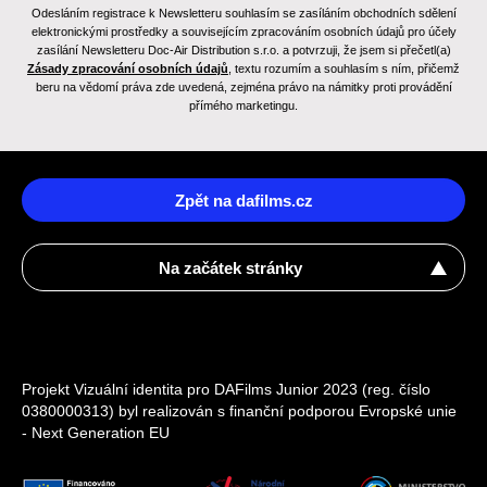
Odesláním registrace k Newsletteru souhlasím se zasíláním obchodních sdělení
elektronickými prostředky a souvisejícím zpracováním osobních údajů pro účely
zasílání Newsletteru Doc-Air Distribution s.r.o. a potvrzuji, že jsem si přečetl(a)
Zásady zpracování osobních údajů
, textu rozumím a souhlasím s ním, přičemž
beru na vědomí práva zde uvedená, zejména právo na námitky proti provádění
přímého marketingu.
Zpět na dafilms.cz
Na začátek stránky
Projekt Vizuální identita pro DAFilms Junior 2023 (reg. číslo
0380000313) byl realizován s finanční podporou Evropské unie
- Next Generation EU