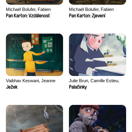
Michaël Bolufer, Fabien
Michaël Bolufer, Fabien
Daphy
Daphy
Pan Karton: Vzdálenost
Pan Karton: Zjevení
Vaibhav Keswani, Jeanne
Julie Brun, Camille Estieu,
Laureau, Colombine Majou,
Jiamin Peng
Ježek
Palačinky
Morgane Mattard, Kaisa
Pirttinen, Jong-ha Yoon