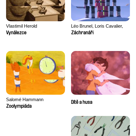
Vlastimil Herold
Léo Brunel, Loris Cavalier,
Camille Jalabert, Oscar Malet
Vynálezce
Záchranáři
Salomé Hammann
Dítě a husa
Zoolympiáda