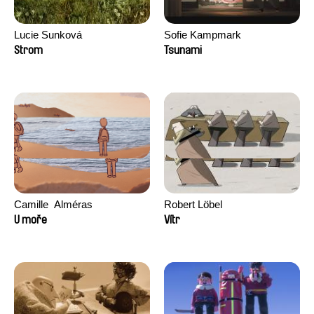
Lucie Sunková
Sofie Kampmark
Strom
Tsunami
Camille​ ​ ​Alméras
Robert Löbel
U moře
Vítr