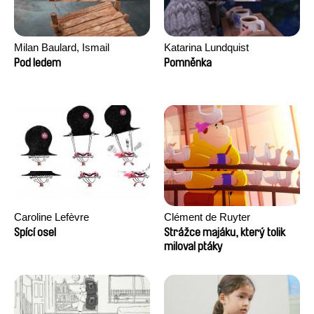
Milan Baulard, Ismail
Katarina Lundquist
Berrahma, Flore Dupont,
Pod ledem
Pomněnka
Laurie Estampes, Quentin
Nory, Hugo Potin
Caroline Lefèvre
Clément de Ruyter
Spící osel
Strážce majáku, který tolik
miloval ptáky