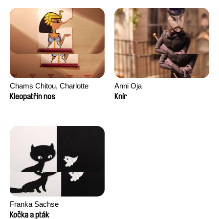
Chams Chitou, Charlotte
Anni Oja
Lebreton, Lucie Loiseau,
Kleopatřin nos
Knír
Mikahel Meah, Maxime
Monier, Marc
Razafindralambo, Aymeric
Rondol, Jonathan Salvi,
Anthony Trefleze
Franka Sachse
Kočka a pták