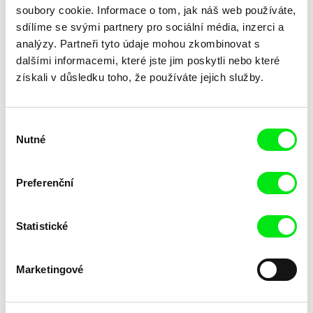
soubory cookie. Informace o tom, jak náš web používáte,
sdílíme se svými partnery pro sociální média, inzerci a
analýzy. Partneři tyto údaje mohou zkombinovat s
dalšími informacemi, které jste jim poskytli nebo které
získali v důsledku toho, že používáte jejich služby.
Výběr
Nutné
Michaël Bolufer, Fabien
Michaël Bolufer, Fabien
souhlasu
Daphy
Daphy
Pan Karton: Nepozornost
Pan Karton: Rozhodnutí
Preferenční
Statistické
Marketingové
Michaël Bolufer, Fabien
Michaël Bolufer, Fabien