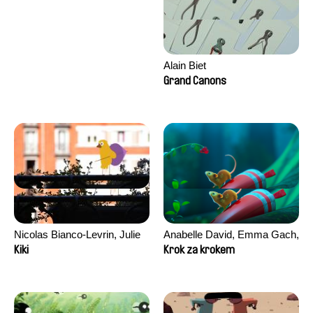
Alain Biet
Grand Canons
Nicolas Bianco-Levrin, Julie
Anabelle David, Emma Gach,
Rembauville
Thēodore Janvier, Fanny
Kiki
Krok za krokem
Paoli, Claire Robert, Julie
Valentin