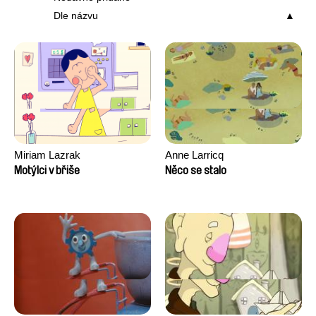
Dle názvu
Miriam Lazrak
Anne Larricq
Motýlci v břiše
Něco se stalo