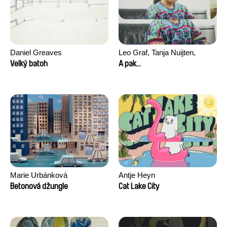
Daniel Greaves
Leo Graf, Tanja Nuijten,
Raphael Stalder
Velký batoh
A pak...
Marie Urbánková
Antje Heyn
Betonová džungle
Cat Lake City