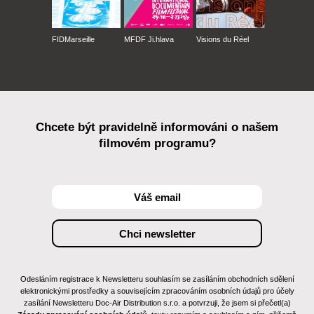
FIDMarseille
MFDF Ji.hlava
Visions du Réel
Chcete být pravidelně informováni o našem
filmovém programu?
Odesláním registrace k Newsletteru souhlasím se zasíláním obchodních sdělení
elektronickými prostředky a souvisejícím zpracováním osobních údajů pro účely
zasílání Newsletteru Doc-Air Distribution s.r.o. a potvrzuji, že jsem si přečetl(a)