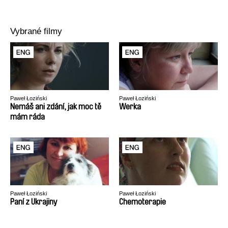
Vybrané filmy
Paweł Łoziński
Paweł Łoziński
Nemáš ani zdání, jak moc tě
Werka
mám ráda
Paweł Łoziński
Paweł Łoziński
Paní z Ukrajiny
Chemoterapie