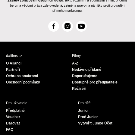
Zásady zpracování osobních údajů
, textu rozumím a souhlasím s ním, přičemž
beru na vědomí práva zde uvedená, zejména právo na námitky proti provádění
přímého marketingu.
F
I
Y
a
n
o
c
s
u
e
t
T
b
a
u
dafilms.cz
Filmy
o
g
b
O Alianci
A-Z
o
r
e
Partneři
Nedávno přidané
k
a
Ochrana soukromí
Doporučujeme
m
Obchodní podmínky
Dostupné pro předplatitele
Režiséři
Pro uživatele
Pro dítě
Předplatné
Junior
Voucher
Proč Junior
Darovat
Vytvořit Junior Účet
FAQ