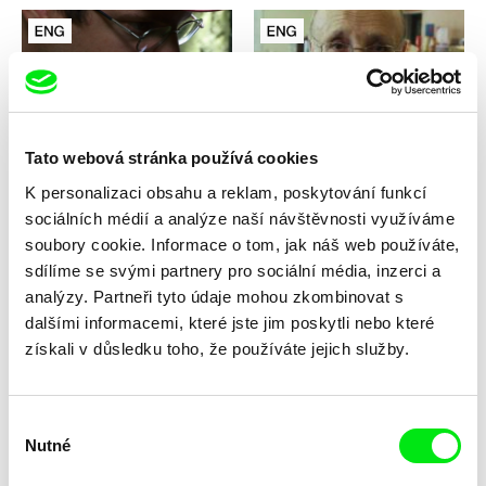
Paweł Łoziński
Paweł Łoziński
Inventarizace
Otec a syn
Tato webová stránka používá cookies
K personalizaci obsahu a reklam, poskytování funkcí
sociálních médií a analýze naší návštěvnosti využíváme
soubory cookie. Informace o tom, jak náš web používáte,
sdílíme se svými partnery pro sociální média, inzerci a
analýzy. Partneři tyto údaje mohou zkombinovat s
dalšími informacemi, které jste jim poskytli nebo které
Paweł Łoziński
Paweł Łoziński
získali v důsledku toho, že používáte jejich služby.
Sestry
Kočky
Výběr
Nutné
souhlasu