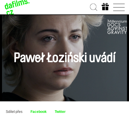
Paweł Łoziński uvádí
Sdílet přes
Facebook
Twitter