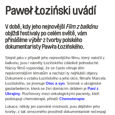
Paweł Łoziński uvádí
V době, kdy jeho nejnovější
Film z balkónu
objíždí festivaly po celém světě, vám
přinášíme výběr z tvorby polského
dokumentaristy Pawła Łozińského.
Stejně jako v případě jeho nejnovějšího filmu, který natočil z
balkonu, jsou i náměty Łozińského zdánlivě jednoduché.
Názvy filmů vypovídají, že se často věnuje těm
nejskromnějším tématům a nachází ty nejhlubší objevy.
Dokument o vztahu Łozińského a jeho otce, filmaře Marcela
Łozińského, se jmenuje
Otec a syn
. Snímek o ukrajinské
gastarbeiterce, která se živí domácím úklidem je
Paní z
Ukrajiny
. Rozhovory mezi onkologickými pacienty, kteří
podstupují chemoterapii, přináší
Chemoterapie
.
Lokace, někdy jen samotné místnosti, jsou dějištěm jeho
tvorby; z tak omezeného prostředí dokumentaristé nečerpají