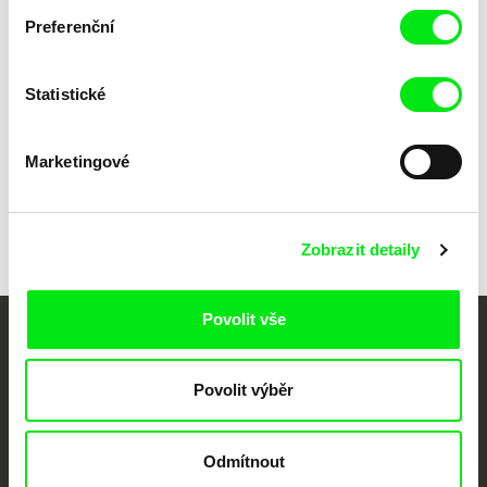
Preferenční
Paweł Łoziński
Paweł Łoziński
Takový příběh
Struktura
Statistické
Marketingové
Zpět na všechny výběry
Zobrazit detaily
Povolit vše
Vaše online
dokumentární kino
Povolit výběr
Nové festivalové filmy
Odmítnout
každý týden