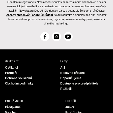
Odesláním registrace k Newsletteru souhlasím se zasíláním obchodních sdělení
elektronickými prostředky a souvisejícím zpracováním osobních údajů pro účely
zasílání Newsletteru Doc-Air Distribution s.r.o. a potvrzuji, že jsem si přečetl(a)
Zásady zpracování osobních údajů
, textu rozumím a souhlasím s ním, přičemž
beru na vědomí práva zde uvedená, zejména právo na námitky proti provádění
přímého marketingu.
F
I
Y
a
n
o
c
s
u
e
t
T
b
a
u
dafilms.cz
Filmy
o
g
b
O Alianci
A-Z
o
r
e
Partneři
Nedávno přidané
k
a
Ochrana soukromí
Doporučujeme
m
Obchodní podmínky
Dostupné pro předplatitele
Režiséři
Pro uživatele
Pro dítě
Předplatné
Junior
Voucher
Proč Junior