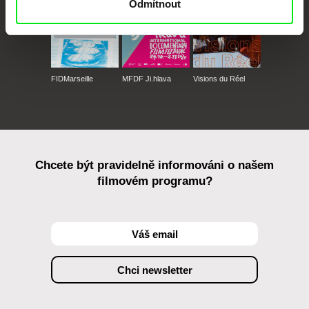
Odmítnout
FIDMarseille
MFDF Ji.hlava
Visions du Réel
Chcete být pravidelně informováni o našem
filmovém programu?