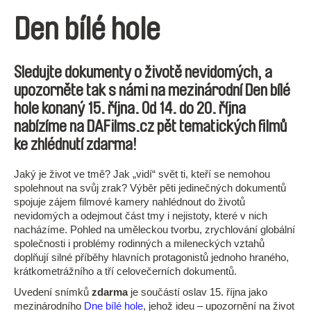
Den bílé hole
Sledujte dokumenty o životě nevidomých, a
upozorněte tak s námi na mezinárodní Den bílé
hole konaný 15. října. Od 14. do 20. října
nabízíme na DAFilms.cz pět tematických filmů
ke zhlédnutí zdarma!
Jaký je život ve tmě? Jak „vidí“ svět ti, kteří se nemohou
spolehnout na svůj zrak? Výběr pěti jedinečných dokumentů
spojuje zájem filmové kamery nahlédnout do životů
nevidomých a odejmout část tmy i nejistoty, které v nich
nacházíme. Pohled na uměleckou tvorbu, zrychlování globální
společnosti i problémy rodinných a mileneckých vztahů
doplňují silné příběhy hlavních protagonistů jednoho hraného,
krátkometrážního a tří celovečerních dokumentů.
Uvedení snímků
zdarma
je součástí oslav 15. října jako
mezinárodního
Dne bílé hole
, jehož ideu – upozornění na život