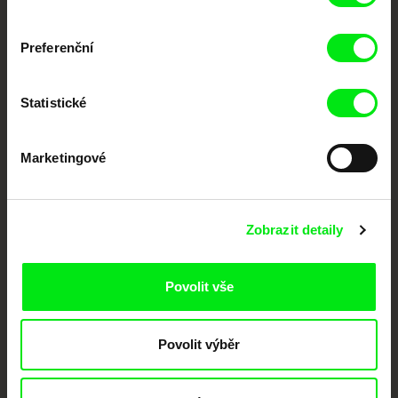
Nové festivalové filmy
každý týden
Preferenční
Portál DAFilms.cz je výsledkem tvůrčí spolupráce 7 klíčových evropských
Statistické
festivalů dokumentárního filmu sdružených do Doc Alliance. Naším cílem je
posouvat hranice dokumentárního filmu, propagovat jeho rozmanitost a
podporovat kvalitní autorské filmy.
Marketingové
Členové Doc Alliance
Zobrazit detaily
Povolit vše
CPH:DOX
Doclisboa
Millennium Docs
DOK Leipzig
Povolit výběr
Against Gravity