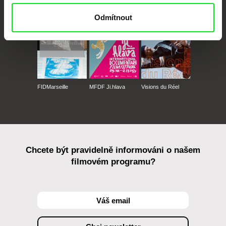
Odmítnout
FIDMarseille
MFDF Ji.hlava
Visions du Réel
Chcete být pravidelně informováni o našem
filmovém programu?