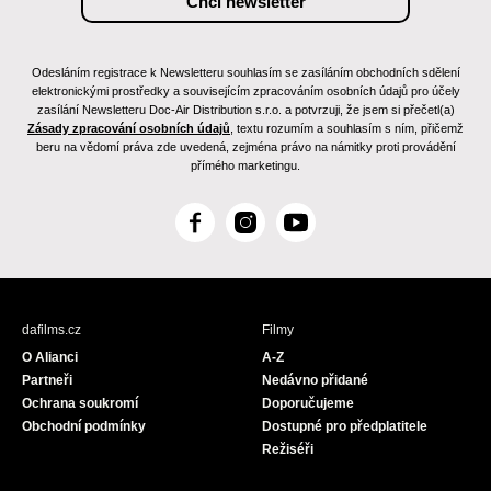
Odesláním registrace k Newsletteru souhlasím se zasíláním obchodních sdělení
elektronickými prostředky a souvisejícím zpracováním osobních údajů pro účely
zasílání Newsletteru Doc-Air Distribution s.r.o. a potvrzuji, že jsem si přečetl(a)
Zásady zpracování osobních údajů
, textu rozumím a souhlasím s ním, přičemž
beru na vědomí práva zde uvedená, zejména právo na námitky proti provádění
přímého marketingu.
F
I
Y
a
n
o
c
s
u
e
t
T
b
a
u
dafilms.cz
Filmy
o
g
b
O Alianci
A-Z
o
r
e
Partneři
Nedávno přidané
k
a
Ochrana soukromí
Doporučujeme
m
Obchodní podmínky
Dostupné pro předplatitele
Režiséři