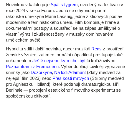
Novinkou v katalogu je
Spát s tygrem
, uvedený na festivalu v
roce 2024 v sekci Forum. Jedná se o hybridní portrét
rakouské umělkyně Marie Lassnig, jedné z klíčových postav
moderního a feministického umění. Film kombinuje hrané a
dokumentární postupy a soustředí se na zápas umělkyně o
vlastní výraz i zkušenost ženy v mužsky dominovaném
uměleckém světě.
Hybriditu sdílí i další novinka, queer muzikál
Reas
z prostředí
ženské věznice, zatímco formální nápaditost prostupuje také
dokumentem
Ještě nejsem, kým chci být
či kolážovitými
Poznámkami z Eremocénu
. Výběr doplňují civilněji vyprávěné
snímky jako
Dozorkyně
,
Na lodi Adamant
(Zlatý medvěd za
nejlepší film 2023) nebo
Přes kosti mrtvých
(Stříbrný medvěd
pro Agnieszku Holland), které podtrhují dramaturgickou šíři
Berlinale — propojení estetického filmového experimentu se
společenskou citlivostí.