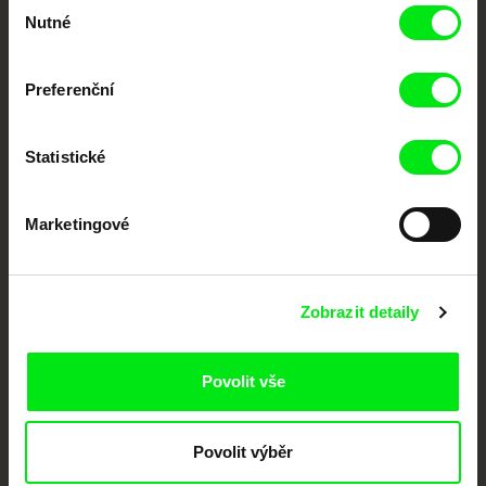
Výběr
Nutné
souhlasu
dokumentární kino
Nové festivalové filmy
Preferenční
každý týden
Statistické
Portál DAFilms.cz je výsledkem tvůrčí spolupráce 7 klíčových evropských
festivalů dokumentárního filmu sdružených do Doc Alliance. Naším cílem je
posouvat hranice dokumentárního filmu, propagovat jeho rozmanitost a
Marketingové
podporovat kvalitní autorské filmy.
Členové Doc Alliance
Zobrazit detaily
Povolit vše
Povolit výběr
CPH:DOX
Doclisboa
Millennium Docs
DOK Leipzig
Against Gravity