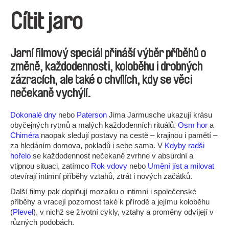
Cítit jaro
Jarní filmový speciál přináší výběr příběhů o
změně, každodennosti, koloběhu i drobných
zázracích, ale také o chvílích, kdy se věci
nečekaně vychýlí.
Dokonalé dny
nebo
Paterson
Jima Jarmusche ukazují krásu
obyčejných rytmů a malých každodenních rituálů.
Osm hor
a
Chiméra
naopak sledují postavy na cestě – krajinou i pamětí –
za hledáním domova, pokladů i sebe sama. V
Kdyby radši
hořelo
se každodennost nečekaně zvrhne v absurdní a
vtipnou situaci, zatímco
Rok vdovy
nebo
Umění jíst a milovat
otevírají intimní příběhy vztahů, ztrát i nových začátků.
Další filmy pak doplňují mozaiku o intimní i společenské
příběhy a vracejí pozornost také k přírodě a jejímu koloběhu
(
Plevel
), v nichž se životní cykly, vztahy a proměny odvíjejí v
různých podobách.