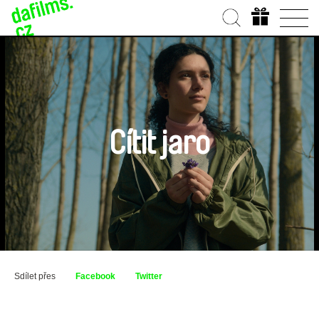
Cítit jaro
Sdílet přes
Facebook
Twitter