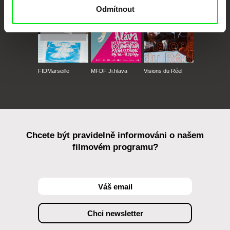
Odmítnout
FIDMarseille
MFDF Ji.hlava
Visions du Réel
Chcete být pravidelně informováni o našem
filmovém programu?