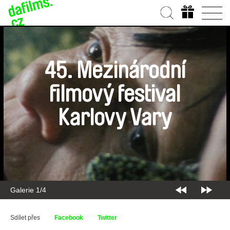
45. Mezinárodní
filmový festival
Karlovy Vary
Galerie 2/4
Sdílet přes
Facebook
Twitter