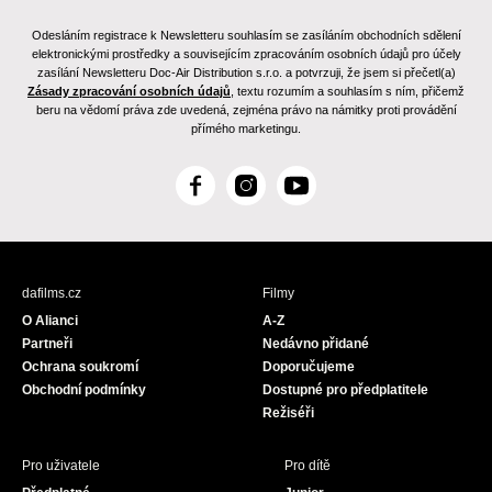
Odesláním registrace k Newsletteru souhlasím se zasíláním obchodních sdělení
elektronickými prostředky a souvisejícím zpracováním osobních údajů pro účely
zasílání Newsletteru Doc-Air Distribution s.r.o. a potvrzuji, že jsem si přečetl(a)
Zásady zpracování osobních údajů
, textu rozumím a souhlasím s ním, přičemž
beru na vědomí práva zde uvedená, zejména právo na námitky proti provádění
přímého marketingu.
F
I
Y
a
n
o
c
s
u
e
t
T
b
a
u
dafilms.cz
Filmy
o
g
b
O Alianci
A-Z
o
r
e
Partneři
Nedávno přidané
k
a
Ochrana soukromí
Doporučujeme
m
Obchodní podmínky
Dostupné pro předplatitele
Režiséři
Pro uživatele
Pro dítě