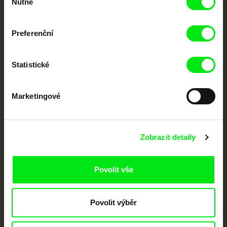
Nutné
souhlasu
Nové festivalové filmy
každý týden
Preferenční
Statistické
Portál DAFilms.cz je výsledkem tvůrčí spolupráce 7 klíčových evropských
festivalů dokumentárního filmu sdružených do Doc Alliance. Naším cílem je
posouvat hranice dokumentárního filmu, propagovat jeho rozmanitost a
podporovat kvalitní autorské filmy.
Marketingové
Členové Doc Alliance
Zobrazit detaily
Povolit vše
Povolit výběr
CPH:DOX
Doclisboa
Millennium Docs
DOK Leipzig
Against Gravity