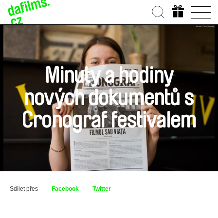
Minuty a hodiny
nových dokumentů s
Cronograf festivalem
Sdílet přes
Facebook
Twitter