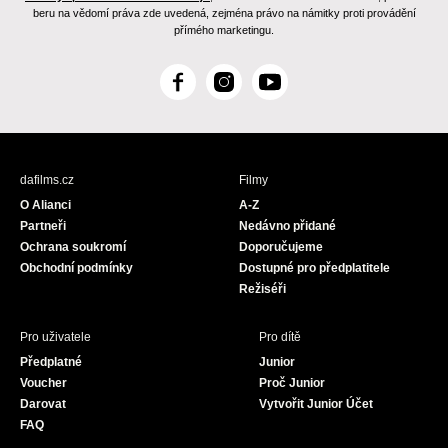
beru na vědomí práva zde uvedená, zejména právo na námitky proti provádění
přímého marketingu.
F
I
Y
a
n
o
c
s
u
e
t
T
b
a
u
dafilms.cz
Filmy
o
g
b
O Alianci
A-Z
o
r
e
Partneři
Nedávno přidané
k
a
Ochrana soukromí
Doporučujeme
m
Obchodní podmínky
Dostupné pro předplatitele
Režiséři
Pro uživatele
Pro dítě
Předplatné
Junior
Voucher
Proč Junior
Darovat
Vytvořit Junior Účet
FAQ