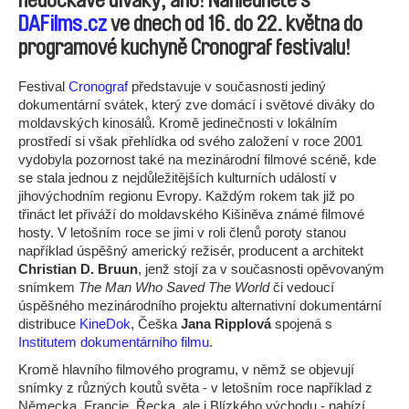
nedočkavé diváky, ano! Nahlédněte s
DAFilms.cz
ve dnech
od 16. do 22. května
do
programové kuchyně Cronograf festivalu!
Festival
Cronograf
představuje v současnosti jediný
dokumentární svátek, který zve domácí i světové diváky do
moldavských kinosálů. Kromě jedinečnosti v lokálním
prostředí si však přehlídka od svého založení v roce 2001
vydobyla pozornost také na mezinárodní filmové scéně, kde
se stala jednou z nejdůležitějších kulturních událostí v
jihovýchodním regionu Evropy. Každým rokem tak již po
třináct let přiváží do moldavského Kišiněva známé filmové
hosty. V letošním roce se jimi v roli členů poroty stanou
například úspěšný americký režisér, producent a architekt
Christian D. Bruun
, jenž stojí za v současnosti opěvovaným
snímkem
The Man Who Saved The World
či vedoucí
úspěšného mezinárodního projektu alternativní dokumentární
distribuce
KineDok
, Češka
Jana Ripplová
spojená s
Institutem dokumentárního filmu
.
Kromě hlavního filmového programu, v němž se objevují
snímky z různých koutů světa - v letošním roce například z
Německa, Francie, Řecka, ale i Blízkého východu - nabízí