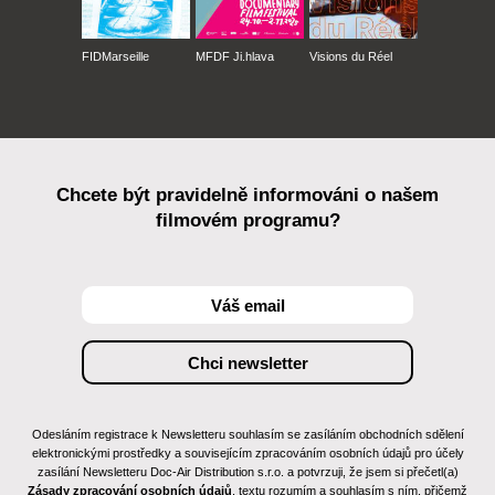
FIDMarseille
MFDF Ji.hlava
Visions du Réel
Chcete být pravidelně informováni o našem
filmovém programu?
Odesláním registrace k Newsletteru souhlasím se zasíláním obchodních sdělení
elektronickými prostředky a souvisejícím zpracováním osobních údajů pro účely
zasílání Newsletteru Doc-Air Distribution s.r.o. a potvrzuji, že jsem si přečetl(a)
Zásady zpracování osobních údajů
, textu rozumím a souhlasím s ním, přičemž