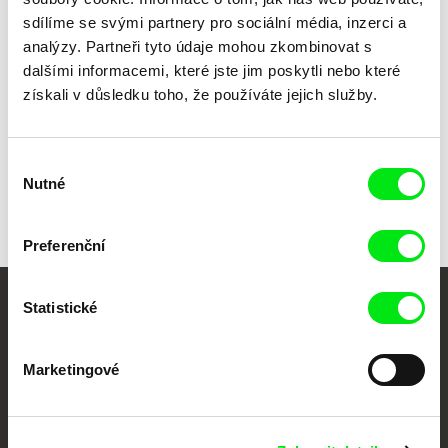
Předplatit US $6.99 měsíčně
sdílíme se svými partnery pro sociální média, inzerci a
analýzy. Partneři tyto údaje mohou zkombinovat s
dalšími informacemi, které jste jim poskytli nebo které
získali v důsledku toho, že používáte jejich služby.
Výběr
Zpět na všechny výběry
Nutné
souhlasu
Preferenční
Statistické
Vaše online
dokumentární kino
Marketingové
Nové festivalové filmy
každý týden