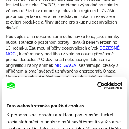
festival také sekci
CadRO
, zaměřenou výhradně na snímky
věnované životu v rumunsky mluvících regionech. Zvláštní
pozornost je také cílena na představení lokální nezávislé a
televizní produkce a filmy určené pro skupinu dospívajících
diváků.
Podívejte se na dokumentární ochutnávku toho, jaké snímky
budou soutěžit o pozornost poroty i diváků během letošního
13. ročníku. Zaujmou příběhy dospívajících dívek
BEZESNÉ
NOCI
, které musely pod tíhou životního osudu předčasně
poznat dospělost? Osloví snad nekonečným talentem a
originalitou nabitý snímek
MR. GAGA
, seznamující diváky s
příběhem a prací světově uznávaného choreografa Ohada
Naharina, anebo vizuálně poutavý, v dadaistické estetice
vyprávěný dokument
ALIYAH DADA
, odkazující k historii
rumunských Židů? Myslíte, že ztichlé kinosály uhrane
bezeslovná impresionistická esej
MOMENTS OF SILENCE
,
či je naopak roztančí zvuky přetékající hudební dokument
100
DE MOVILE
? Dozvíme se na konci festivalu 18. května!
Tato webová stránka používá cookies
K personalizaci obsahu a reklam, poskytování funkcí
sociálních médií a analýze naší návštěvnosti využíváme
soubory cookie. Informace o tom, jak náš web používáte,