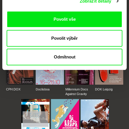
Zobrazit detaily
Portál DAFilms.cz je výsledkem tvůrčí spolupráce 7 klíčových evropských
festivalů dokumentárního filmu sdružených do Doc Alliance. Naším cílem je
Povolit vše
posouvat hranice dokumentárního filmu, propagovat jeho rozmanitost a
podporovat kvalitní autorské filmy.
Členové Doc Alliance
Povolit výběr
Odmítnout
CPH:DOX
Doclisboa
Millennium Docs
DOK Leipzig
Against Gravity