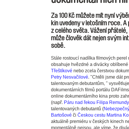
Za 100 Kč můžete mít nyní výbě
kin uvedeny v letošním roce. A
z celého světa. Vážení přátelé,
může člověk dát nejen svým int
sobě.
Stále rostoucí nadílka filmových perel
obsahuje hvězdné a divácky oblíbené
Třeštíkové
nebo zcela čerstvou dokum
Petry Nesvačilové
. "Chtěli jsme dát p
talentovaným debutantům, " vysvětluj
dokumentárních filmů portálu DAFilms.
online dokumentárního kina proto zah
(např.
Páru nad řekou
Filipa Remundy
talentovaných debutantů (
Nebezpečný 
Bartošové
či
Českou cestu
Martina Ko
aktuálně premiéru v českých kinech neb
momentálně nejsou, ale víme, že diváci