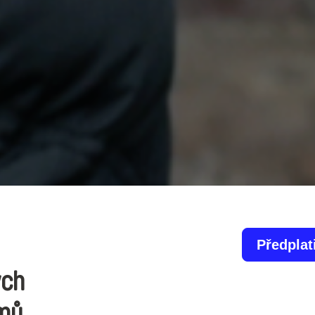
Předplat
ých
lmů