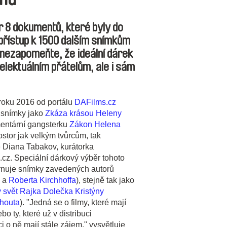
r 8 dokumentů, které byly do
 přístup k 1500 dalším snímkům
 nezapomeňte, že ideální dárek
elektuálním přátelům, ale i sám
 roku 2016 od portálu
DAFilms.cz
 snímky jako
Zkáza krásou
Heleny
entární gangsterku
Zákon Helena
rostor jak velkým tvůrcům, tak
e Diana Tabakov, kurátorka
cz. Speciální dárkový výběr tohoto
rnuje snímky zavedených autorů
a
Roberta Kirchhoffa
), stejně tak jako
svět Rajka Dolečka
Kristýny
houta
). "Jedná se o filmy, které mají
o ty, které už v distribuci
 o ně mají stále zájem," vysvětluje