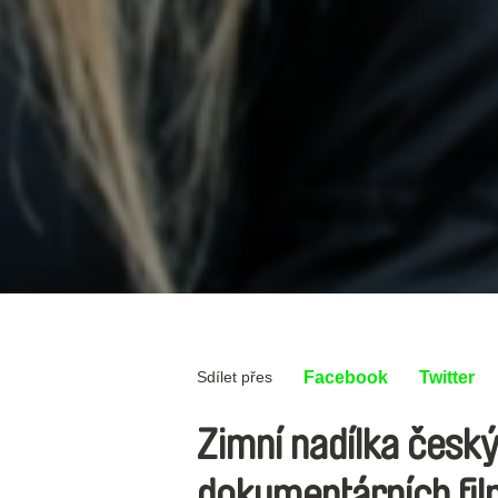
Sdílet přes
Facebook
Twitter
Zimní nadílka česk
dokumentárních fi