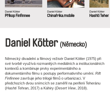
Daniel Kötter
Daniel Kötter
Daniel Kötter
Příkop Finfinnee
Chinafrika.mobile
Hashti Teher
Daniel Kötter
(Německo)
Německý divadelní a filmový režisér Daniel Kötter (1975) při
své tvorbě využívá rozmanitých mediálních a institucionálních
kontextů a kombinuje prvky experimentálního a
dokumentárního filmu s postupy performativního umění.
Rift
Finfinnee
završuje jeho trilogii filmů o urbanizaci. V
předchozích dvou snímcích se zaměřil na periferii Teheránu
(
Hashti Tehran
, 2017) a Káhiry (
Desert View
, 2018).