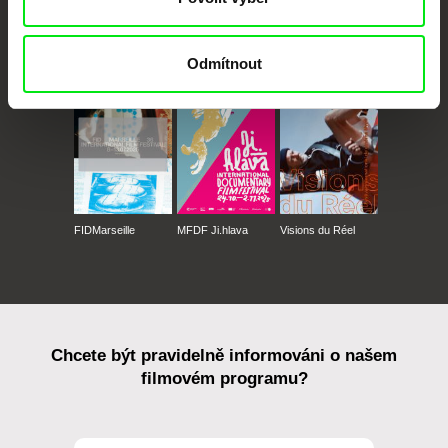
CPH:DOX
Doclisboa
Millennium Docs
DOK Leipzig
Against Gravity
Odmítnout
FIDMarseille
MFDF Ji.hlava
Visions du Réel
Chcete být pravidelně informováni o našem
filmovém programu?