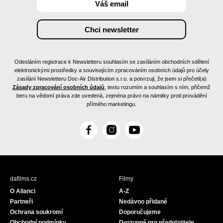
Odesláním registrace k Newsletteru souhlasím se zasíláním obchodních sdělení
elektronickými prostředky a souvisejícím zpracováním osobních údajů pro účely
zasílání Newsletteru Doc-Air Distribution s.r.o. a potvrzuji, že jsem si přečetl(a)
Zásady zpracování osobních údajů
, textu rozumím a souhlasím s ním, přičemž
beru na vědomí práva zde uvedená, zejména právo na námitky proti provádění
přímého marketingu.
F
I
Y
a
n
o
c
s
u
e
t
T
b
a
u
dafilms.cz
Filmy
o
g
b
O Alianci
A-Z
o
r
e
Partneři
Nedávno přidané
k
a
Ochrana soukromí
Doporučujeme
m
Obchodní podmínky
Dostupné pro předplatitele