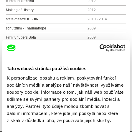
communal retreat
2012
Making of History
2012
state-theatre #1 - #6
2010 - 2014
schutzfilm - Thaumatrope
2009
Film für übers Sofa
2009
side effect
2009
Ein Kinderspiel
2009
First approach
2008
Tato webová stránka používá cookies
K personalizaci obsahu a reklam, poskytování funkcí
sociálních médií a analýze naší návštěvnosti využíváme
Všichni režiséři
soubory cookie. Informace o tom, jak náš web používáte,
sdílíme se svými partnery pro sociální média, inzerci a
analýzy. Partneři tyto údaje mohou zkombinovat s
dalšími informacemi, které jste jim poskytli nebo které
získali v důsledku toho, že používáte jejich služby.