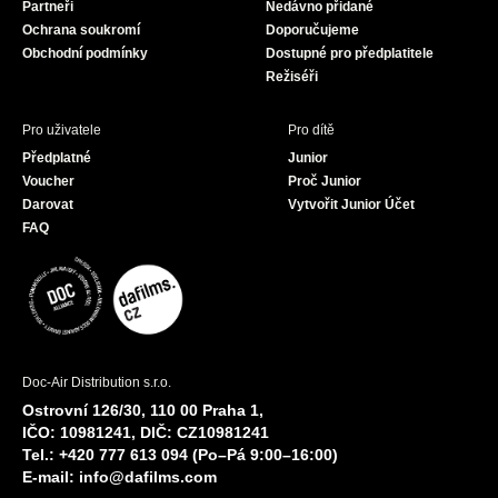
Partneři
Nedávno přidané
k
a
Ochrana soukromí
Doporučujeme
m
Obchodní podmínky
Dostupné pro předplatitele
Režiséři
Pro uživatele
Pro dítě
Předplatné
Junior
Voucher
Proč Junior
Darovat
Vytvořit Junior Účet
FAQ
Doc-Air Distribution s.r.o.
Ostrovní 126/30, 110 00 Praha 1,
IČO: 10981241, DIČ: CZ10981241
Tel.: +420 777 613 094 (Po–Pá 9:00–16:00)
E-mail:
info@dafilms.com