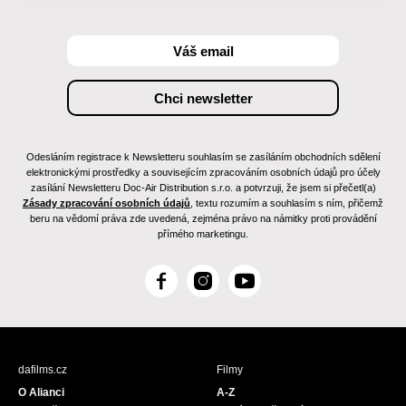
Odesláním registrace k Newsletteru souhlasím se zasíláním obchodních sdělení
elektronickými prostředky a souvisejícím zpracováním osobních údajů pro účely
zasílání Newsletteru Doc-Air Distribution s.r.o. a potvrzuji, že jsem si přečetl(a)
Zásady zpracování osobních údajů
, textu rozumím a souhlasím s ním, přičemž
beru na vědomí práva zde uvedená, zejména právo na námitky proti provádění
přímého marketingu.
F
I
Y
a
n
o
c
s
u
e
t
T
b
a
u
dafilms.cz
Filmy
o
g
b
O Alianci
A-Z
o
r
e