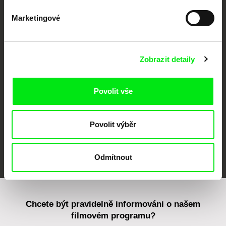
Marketingové
CPH:DOX
Doclisboa
Millennium Docs
DOK Leipzig
Against Gravity
Zobrazit detaily
Povolit vše
Povolit výběr
FIDMarseille
MFDF Ji.hlava
Visions du Réel
Odmítnout
Chcete být pravidelně informováni o našem
filmovém programu?