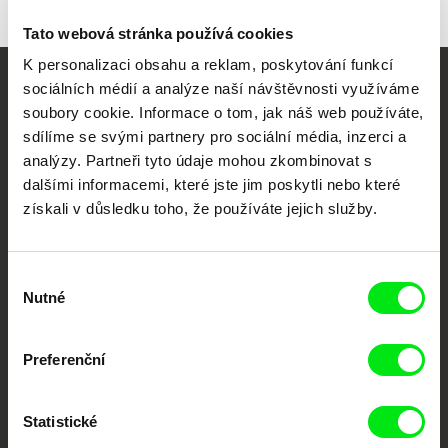
Tato webová stránka používá cookies
K personalizaci obsahu a reklam, poskytování funkcí
sociálních médií a analýze naší návštěvnosti využíváme
Vaše online
soubory cookie. Informace o tom, jak náš web používáte,
dokumentární kino
sdílíme se svými partnery pro sociální média, inzerci a
analýzy. Partneři tyto údaje mohou zkombinovat s
Nové festivalové filmy
dalšími informacemi, které jste jim poskytli nebo které
každý týden
získali v důsledku toho, že používáte jejich služby.
Portál DAFilms.cz je výsledkem tvůrčí spolupráce 7 klíčových evropských
Výběr
festivalů dokumentárního filmu sdružených do Doc Alliance. Naším cílem je
Nutné
souhlasu
posouvat hranice dokumentárního filmu, propagovat jeho rozmanitost a
podporovat kvalitní autorské filmy.
Členové Doc Alliance
Preferenční
Statistické