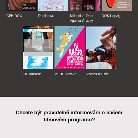
CPH:DOX
Doclisboa
Millennium Docs
DOK Leipzig
Against Gravity
FIDMarseille
MFDF Ji.hlava
Visions du Réel
Chcete být pravidelně informováni o našem
filmovém programu?