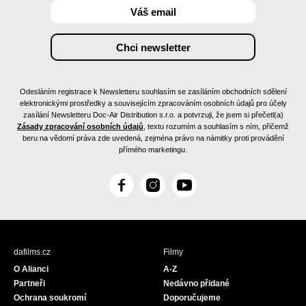
Odesláním registrace k Newsletteru souhlasím se zasíláním obchodních sdělení
elektronickými prostředky a souvisejícím zpracováním osobních údajů pro účely
zasílání Newsletteru Doc-Air Distribution s.r.o. a potvrzuji, že jsem si přečetl(a)
Zásady zpracování osobních údajů
, textu rozumím a souhlasím s ním, přičemž
beru na vědomí práva zde uvedená, zejména právo na námitky proti provádění
přímého marketingu.
F
I
Y
a
n
o
c
s
u
e
t
T
b
a
u
dafilms.cz
Filmy
o
g
b
O Alianci
A-Z
o
r
e
Partneři
Nedávno přidané
k
a
Ochrana soukromí
Doporučujeme
m