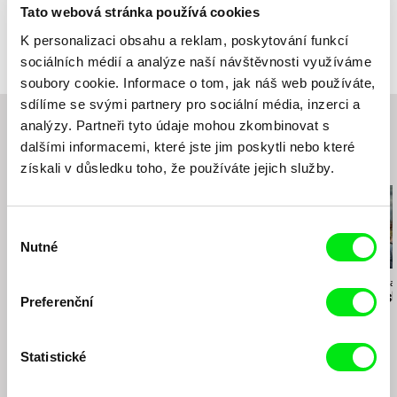
Itálie
Itálie
Festivaly
31st Torino Film Festival-International
Tato webová stránka používá cookies
Competition
web:
http://doc.kine.it/wp/en/
web:
http://www.slingshotfilms.it/
Ocenění
Saratov Sufferings International Documentary
K personalizaci obsahu a reklam, poskytování funkcí
49th Karlovy Vary IFF-Documentary Films-
FF-Head of Saratov Award
tel: (+39) 347 627 3390
​​Vezfilm
Competition (International Premiere)
sociálních médií a analýze naší návštěvnosti využíváme
e-mail:
sales@slingshotfilms.it
Francesco Ragazzi, Federico Ferrone, Michel
Saratov Sufferings International Documentary
soubory cookie. Informace o tom, jak náš web používáte,
e Manzolini
Bratislava IFF
sdílíme se svými partnery pro sociální média, inzerci a
Velká Británie
Cinema Verite, Iran IFF
web:
http://www.vezfilm.org/
analýzy. Partneři tyto údaje mohou zkombinovat s
Festa Do Cinema Italiano Lisbona
dalšími informacemi, které jste jim poskytli nebo které
Russia-Italia Film Festival
Související filmy (20)
získali v důsledku toho, že používáte jejich služby.
Výběr
Nutné
souhlasu
Sergei Loznitsa
Jan Němec
Stanislaw Mucha
The Event
Holka Ferrari Dino
Kolyma, cest
Preferenční
Statistické