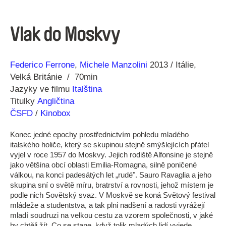
Vlak do Moskvy
Režie
Rok
Federico Ferrone
Michele Manzolini
2013
Itálie
Velká Británie
70min
Jazyky ve filmu
Italština
Titulky
Angličtina
ČSFD
/
Kinobox
Konec jedné epochy prostřednictvím pohledu mladého
italského holiče, který se skupinou stejně smýšlejících přátel
vyjel v roce 1957 do Moskvy. Jejich rodiště Alfonsine je stejně
jako většina obcí oblasti Emilia-Romagna, silně poničené
válkou, na konci padesátých let „rudé". Sauro Ravaglia a jeho
skupina sní o světě míru, bratrství a rovnosti, jehož místem je
podle nich Sovětský svaz. V Moskvě se koná Světový festival
mládeže a studentstva, a tak plni nadšení a radosti vyrážejí
mladí soudruzi na velkou cestu za vzorem společnosti, v jaké
by chtěli žít. Co se stane, když tolik mladých lidí vyjede