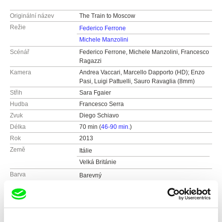
Originální název
The Train to Moscow
Režie
Federico Ferrone
Michele Manzolini
Scénář
Federico Ferrone, Michele Manzolini, Francesco
Ragazzi
Kamera
Andrea Vaccari, Marcello Dapporto (HD); Enzo
Pasi, Luigi Pattuelli, Sauro Ravaglia (8mm)
Střih
Sara Fgaier
Hudba
Francesco Serra
Zvuk
Diego Schiavo
Délka
70 min (
46-90 min.
)
Rok
2013
Země
Itálie
Velká Británie
Barva
Barevný
Černobílý
Produkce
​A Kiné
Claudio Giapponesi
Distribuce
Slingshot Films