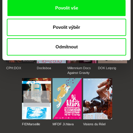
podporovat kvalitní autorské filmy.
Povolit vše
Členové Doc Alliance
Povolit výběr
Odmítnout
CPH:DOX
Doclisboa
Millennium Docs
DOK Leipzig
Against Gravity
FIDMarseille
MFDF Ji.hlava
Visions du Réel