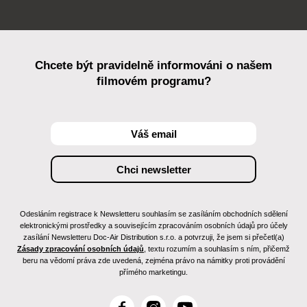
Chcete být pravidelně informováni o našem
filmovém programu?
Odesláním registrace k Newsletteru souhlasím se zasíláním obchodních sdělení
elektronickými prostředky a souvisejícím zpracováním osobních údajů pro účely
zasílání Newsletteru Doc-Air Distribution s.r.o. a potvrzuji, že jsem si přečetl(a)
Zásady zpracování osobních údajů
, textu rozumím a souhlasím s ním, přičemž
beru na vědomí práva zde uvedená, zejména právo na námitky proti provádění
přímého marketingu.