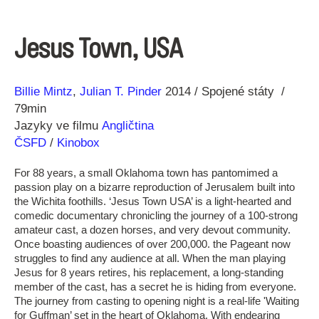
Jesus Town, USA
Režie
Rok
Billie Mintz
Julian T. Pinder
2014
Spojené státy
79min
Jazyky ve filmu
Angličtina
ČSFD
/
Kinobox
For 88 years, a small Oklahoma town has pantomimed a
passion play on a bizarre reproduction of Jerusalem built into
the Wichita foothills. ‘Jesus Town USA’ is a light-hearted and
comedic documentary chronicling the journey of a 100-strong
amateur cast, a dozen horses, and very devout community.
Once boasting audiences of over 200,000. the Pageant now
struggles to find any audience at all. When the man playing
Jesus for 8 years retires, his replacement, a long-standing
member of the cast, has a secret he is hiding from everyone.
The journey from casting to opening night is a real-life 'Waiting
for Guffman’ set in the heart of Oklahoma. With endearing