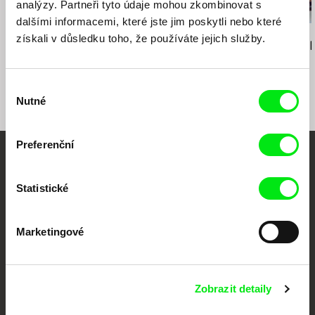
analýzy. Partneři tyto údaje mohou zkombinovat s
dalšími informacemi, které jste jim poskytli nebo které
Deborah Stratman
Lionel Rupp
Maryam Zaree
získali v důsledku toho, že používáte jejich služby.
Optimismus
Kampaň
Narozena v E
Výběr
Nutné
souhlasu
Preferenční
Vaše online
Statistické
dokumentární kino
Nové festivalové filmy
Marketingové
každý týden
Zobrazit detaily
Portál DAFilms.cz je výsledkem tvůrčí spolupráce 7 klíčových evropských
festivalů dokumentárního filmu sdružených do Doc Alliance. Naším cílem je
posouvat hranice dokumentárního filmu, propagovat jeho rozmanitost a