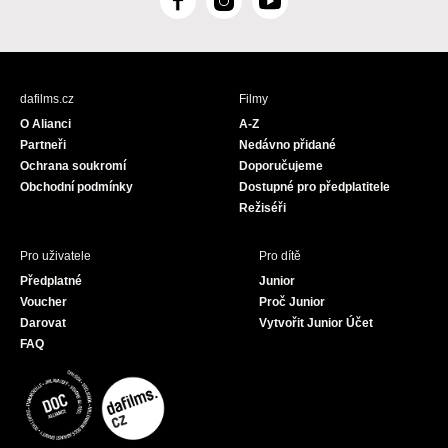
F
I
Y
a
n
o
c
s
u
e
t
T
b
a
u
dafilms.cz
Filmy
o
g
b
O Alianci
A-Z
o
r
e
Partneři
Nedávno přidané
k
a
Ochrana soukromí
Doporučujeme
m
Obchodní podmínky
Dostupné pro předplatitele
Režiséři
Pro uživatele
Pro dítě
Předplatné
Junior
Voucher
Proč Junior
Darovat
Vytvořit Junior Účet
FAQ