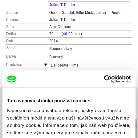
Julian T. Pinder
Scénář
Genéa Gaudet, Billie Mintz, Julian T. Pinder
Kamera
Julian T. Pinder
Střih
Alex Durham
Délka
79 min (
46-90 min.
)
Rok
2014
Země
Spojené státy
Barva
Barevný
Produkce
Deliberate Films
Spojené státy
web:
https://www.facebook.com/deliberatefilm
s/
INNOV8R
Tato webová stránka používá cookies
Spojené státy
web:
http://innov8rfilms.com
K personalizaci obsahu a reklam, poskytování funkcí
Související filmy (20)
sociálních médií a analýze naší návštěvnosti využíváme
soubory cookie. Informace o tom, jak náš web používáte,
sdílíme se svými partnery pro sociální média, inzerci a