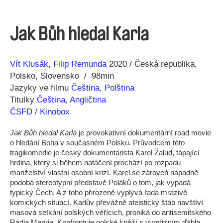
Jak Bůh hledal Karla
Režie
Rok
Vít Klusák
Filip Remunda
2020
Česká republika
Polsko
Slovensko
98min
Jazyky ve filmu
Čeština
,
Polština
Titulky
Čeština
,
Angličtina
ČSFD
/
Kinobox
Jak Bůh hledal Karla
je provokativní dokumentární road movie
o hledání Boha v současném Polsku. Průvodcem této
tragikomedie je český dokumentarista Karel Žalud, tápající
hrdina, který si během natáčení prochází po rozpadu
manželství vlastní osobní krizí. Karel se zároveň nápadně
podobá stereotypní představě Poláků o tom, jak vypadá
typický Čech. A z toho přirozeně vyplývá řada mrazivě
komických situací. Karlův převážně ateistický štáb navštíví
masová setkání polských věřících, proniká do antisemitského
Rádia Maryja. Konfrontuje polské kněží s vymítáním ďábla