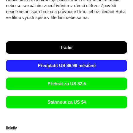
nebo se sexuálním zneužíváním v rámci církve. Zpovědi
neunikne ani sám hrdina a průvodce filmu, jehož hledání Boha
ve filmu vyústí spíše v hledání sebe sama.
Trailer
Předplatit US $6.99 měsíčně
Přehrát za US $2.5
Stáhnout za US $4
Detaily