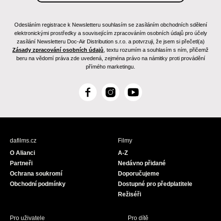
Odesláním registrace k Newsletteru souhlasím se zasíláním obchodních sdělení
elektronickými prostředky a souvisejícím zpracováním osobních údajů pro účely
zasílání Newsletteru Doc-Air Distribution s.r.o. a potvrzuji, že jsem si přečetl(a)
Zásady zpracování osobních údajů
, textu rozumím a souhlasím s ním, přičemž
beru na vědomí práva zde uvedená, zejména právo na námitky proti provádění
přímého marketingu.
F
I
Y
a
n
o
c
s
u
e
t
T
b
a
u
dafilms.cz
Filmy
o
g
b
O Alianci
A-Z
o
r
e
Partneři
Nedávno přidané
k
a
Ochrana soukromí
Doporučujeme
m
Obchodní podmínky
Dostupné pro předplatitele
Režiséři
Pro uživatele
Pro dítě