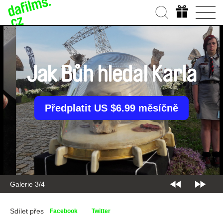
Jak Bůh hledal Karla
Předplatit US $6.99 měsíčně
Galerie 4/4
Sdílet přes
Facebook
Twitter