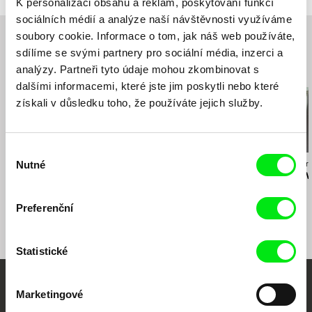
K personalizaci obsahu a reklam, poskytování funkcí
web:
http://www.hypermarketfilm.cz/
sociálních médií a analýze naší návštěvnosti využíváme
tel: +420 222 937 341
soubory cookie. Informace o tom, jak náš web používáte,
e-mail:
email@hypermarketfilm.cz
sdílíme se svými partnery pro sociální média, inzerci a
analýzy. Partneři tyto údaje mohou zkombinovat s
Související filmy (20)
dalšími informacemi, které jste jim poskytli nebo které
získali v důsledku toho, že používáte jejich služby.
Výběr
Nutné
Štefan Uher
Johan van der Keuken
Ivana Marinić Kr
souhlasu
Tři dcery
Velké prázdniny
Miluj bližní s
Preferenční
Statistické
Vaše online
Marketingové