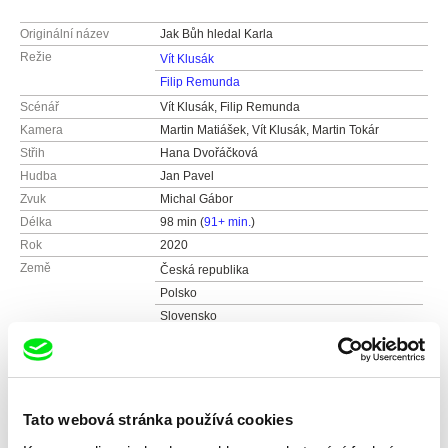
Originální název
Jak Bůh hledal Karla
Režie
Vít Klusák
Filip Remunda
Scénář
Vít Klusák, Filip Remunda
Kamera
Martin Matiášek, Vít Klusák, Martin Tokár
Střih
Hana Dvořáčková
Hudba
Jan Pavel
Zvuk
Michal Gábor
Délka
98 min (
91+ min.
)
Rok
2020
Země
Česká republika
Polsko
Slovensko
Barva
Barevný
Produkce
Hypermarket Film, s.r.o.
Křemencova 178/10
Festivaly
MFDF Ji.hlava
11000 Praha 1
Tato webová stránka používá cookies
Česká republika