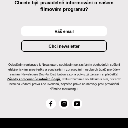
Chcete být pravidelně informováni o našem
filmovém programu?
Odesláním registrace k Newsletteru souhlasím se zasíláním obchodních sdělení
elektronickými prostředky a souvisejícím zpracováním osobních údajů pro účely
zasílání Newsletteru Doc-Air Distribution s.r.o. a potvrzuji, že jsem si přečetl(a)
Zásady zpracování osobních údajů
, textu rozumím a souhlasím s ním, přičemž
beru na vědomí práva zde uvedená, zejména právo na námitky proti provádění
přímého marketingu.
F
I
Y
a
n
o
c
s
u
e
t
T