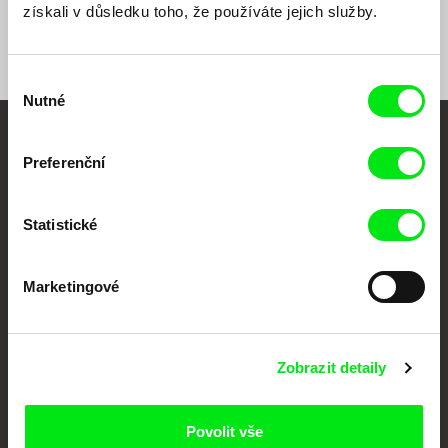
získali v důsledku toho, že používáte jejich služby.
Jakuba
Výběr
Nutné
souhlasu
Vaše online
Preferenční
dokumentární kino
Statistické
Nové festivalové filmy
každý týden
Marketingové
Portál DAFilms.cz je výsledkem tvůrčí spolupráce 7 klíčových evropských
festivalů dokumentárního filmu sdružených do Doc Alliance. Naším cílem je
posouvat hranice dokumentárního filmu, propagovat jeho rozmanitost a
Zobrazit detaily
podporovat kvalitní autorské filmy.
Členové Doc Alliance
Povolit vše