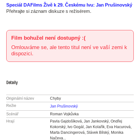
Speciál DAFilms Živě k 29. Českému lvu: Jan Prušinovský
Přehrajte si záznam diskuze s režisérem.
Film bohužel není dostupný :(
Omlouváme se, ale tento titul není ve vaší zemi k
dispozici.
Detaily
Originální název
Chyby
Režie
Jan Prušinovský
Scénář
Roman Vojkůvka
Hrají
Pavla Gajdošíková, Jan Jankovský, Ondřej
Kokorský, Ivo Gogál, Jan Kolařík, Eva Hacurová,
Marta Dancingerová, Slávek Bílský, Monika
Načeva...