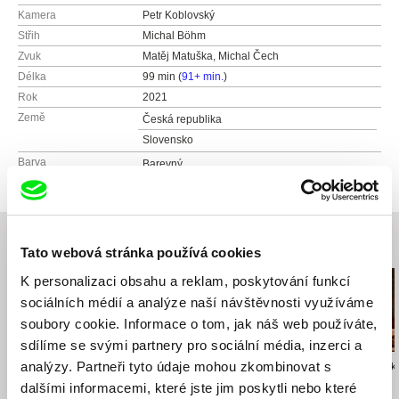
Kamera
Petr Koblovský
Střih
Michal Böhm
Zvuk
Matěj Matuška, Michal Čech
Délka
99 min (
91+ min.
)
Rok
2021
Země
Česká republika
Slovensko
Barva
Barevný
Související filmy (20)
Tato webová stránka používá cookies
K personalizaci obsahu a reklam, poskytování funkcí
sociálních médií a analýze naší návštěvnosti využíváme
soubory cookie. Informace o tom, jak náš web používáte,
sdílíme se svými partnery pro sociální média, inzerci a
analýzy. Partneři tyto údaje mohou zkombinovat s
Drahomíra Vihanová
Václav Kadrnka
Bohdan Karásek
Zpráva o putování
Osmdesát dopisů
Lucie
dalšími informacemi, které jste jim poskytli nebo které
studentů Petra a