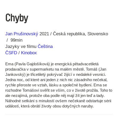
Chyby
Režie
Rok
Jan Prušinovský
2021
Česká republika
Slovensko
99min
Jazyky ve filmu
Čeština
ČSFD
/
Kinobox
Ema (Pavla Gajdošíková) je energická pětadvacetiletá
prodavačka v supermarketu na malém městě. Tomáš (Jan
Jankovský) je třicetiletý pokrývač žijící v nedaleké vesnici.
Jedna noc, od které ani jeden z nich nic zásadního nečekal,
rychle přeroste ve vztah, lásku a společné bydlení. Ema se
rozhodne Tomášovi svěřit se vším, co v životě prožila. Toho to
ale nezajímá, protože oba podle něj mají žít jen teď a tady.
Náhodné setkání s minulostí ovšem nečekaně odstartuje sérii
událostí, která obrátí životy obou dotyčných naruby.