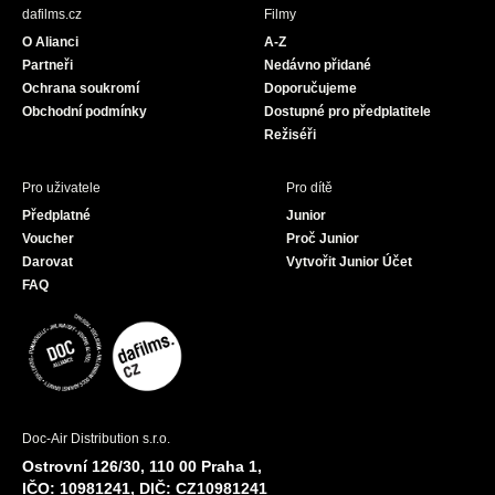
b
a
u
dafilms.cz
Filmy
o
g
b
O Alianci
A-Z
o
r
e
Partneři
Nedávno přidané
k
a
Ochrana soukromí
Doporučujeme
m
Obchodní podmínky
Dostupné pro předplatitele
Režiséři
Pro uživatele
Pro dítě
Předplatné
Junior
Voucher
Proč Junior
Darovat
Vytvořit Junior Účet
FAQ
Doc-Air Distribution s.r.o.
Ostrovní 126/30, 110 00 Praha 1,
IČO: 10981241, DIČ: CZ10981241