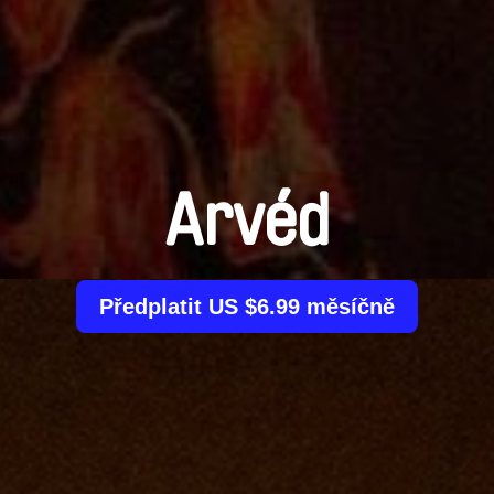
Arvéd
Předplatit US $6.99 měsíčně