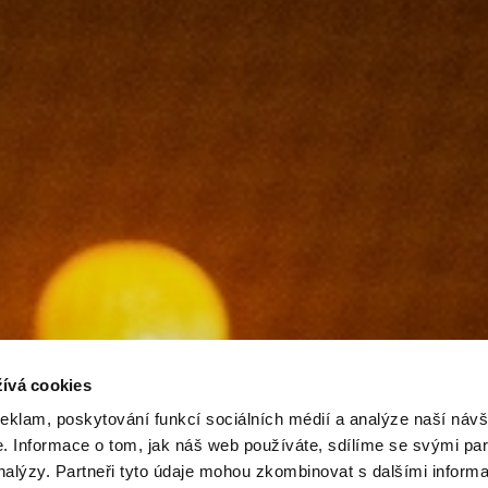
ívá cookies
reklam, poskytování funkcí sociálních médií a analýze naší návš
 Informace o tom, jak náš web používáte, sdílíme se svými par
analýzy. Partneři tyto údaje mohou zkombinovat s dalšími inform