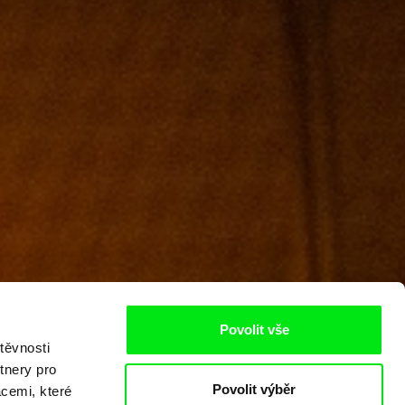
Povolit vše
těvnosti
tnery pro
Povolit výběr
acemi, které