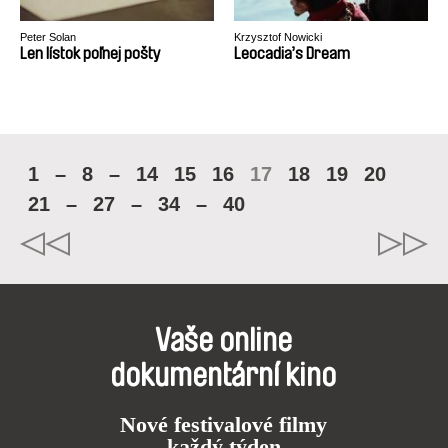
Peter Solan
Krzysztof Nowicki
Len lístok poľnej pošty
Leocadia’s Dream
1
–
8
–
14
15
16
17
18
19
20
21
–
27
–
34
–
40
Vaše online
dokumentární kino
Nové festivalové filmy
každý týden