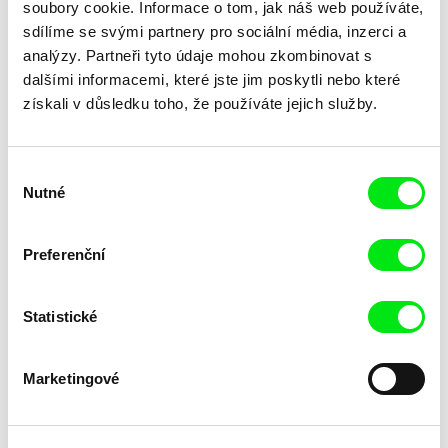
soubory cookie. Informace o tom, jak náš web používáte,
sdílíme se svými partnery pro sociální média, inzerci a
analýzy. Partneři tyto údaje mohou zkombinovat s
dalšími informacemi, které jste jim poskytli nebo které
získali v důsledku toho, že používáte jejich služby.
Jorge Thielen Armand
Siegfried A. Fruhauf
La Soledad
La Sortie
Výběr
Nutné
souhlasu
Preferenční
Statistické
João Vladimiro
Peter Kerekes
Lacrau
Ladomírske morytáty a
legendy
Marketingové