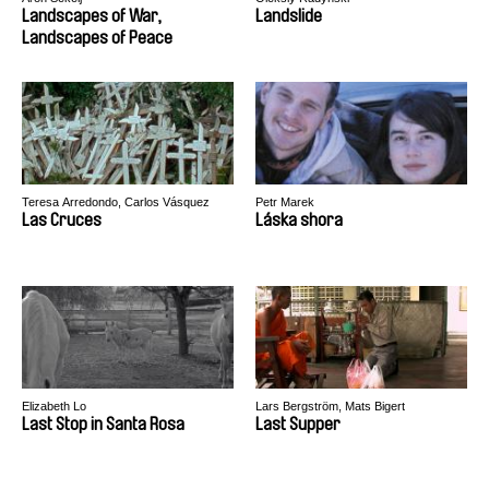
Landscapes of War,
Landslide
Landscapes of Peace
Teresa Arredondo, Carlos Vásquez
Petr Marek
Méndez
Las Cruces
Láska shora
Elizabeth Lo
Lars Bergström, Mats Bigert
Last Stop in Santa Rosa
Last Supper