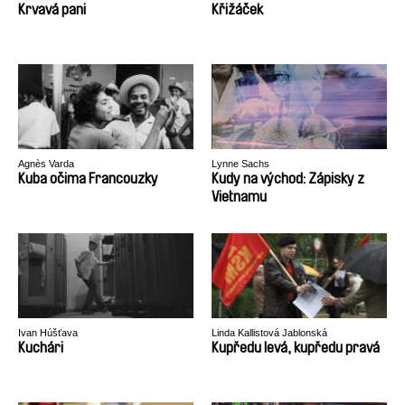
Krvavá pani
Křižáček
Agnès Varda
Lynne Sachs
Kuba očima Francouzky
Kudy na východ: Zápisky z
Vietnamu
Ivan Húšťava
Linda Kallistová Jablonská
Kuchári
Kupředu levá, kupředu pravá