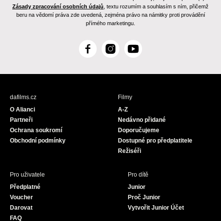
Zásady zpracování osobních údajů
, textu rozumím a souhlasím s ním, přičemž
beru na vědomí práva zde uvedená, zejména právo na námitky proti provádění
přímého marketingu.
F
I
Y
a
n
o
c
s
u
e
t
T
b
a
u
dafilms.cz
Filmy
o
g
b
O Alianci
A-Z
o
r
e
Partneři
Nedávno přidané
k
a
Ochrana soukromí
Doporučujeme
m
Obchodní podmínky
Dostupné pro předplatitele
Režiséři
Pro uživatele
Pro dítě
Předplatné
Junior
Voucher
Proč Junior
Darovat
Vytvořit Junior Účet
FAQ