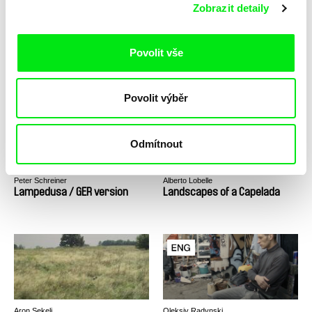
Zobrazit detaily
Elo Havetta
Peter Schreiner
Povolit vše
Ľalie poľné
Lampedusa / EN verze
Povolit výběr
Odmítnout
Peter Schreiner
Alberto Lobelle
Lampedusa / GER version
Landscapes of a Capelada
Aron Sekelj
Oleksiy Radynski