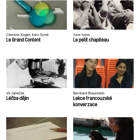
Clemens Kogler, Karo Szmit
Joris Ivens
Le Grand Content
Le petit chapiteau
Vít Janeček
Bernhard Braunstein
Léčba dějin
Lekce francouzské
konverzace