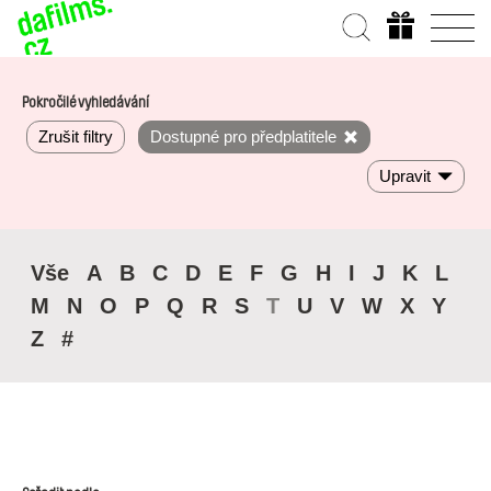
Pokročilé vyhledávání
Zrušit filtry
Dostupné pro předplatitele
Upravit
Vše
A
B
C
D
E
F
G
H
I
J
K
L
M
N
O
P
Q
R
S
T
U
V
W
X
Y
Z
#