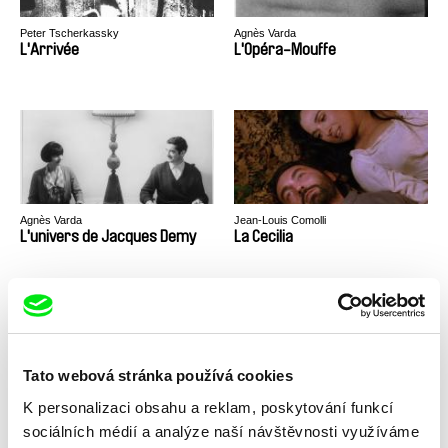
Peter Tscherkassky
Agnès Varda
L'Arrivée
L'Opéra-Mouffe
Agnès Varda
Jean-Louis Comolli
L'univers de Jacques Demy
La Cecilia
Tato webová stránka používá cookies
K personalizaci obsahu a reklam, poskytování funkcí
Pablo Álvarez Mesa, Fernando Lopez
Agnès Varda
Escriva
La Pesca
La Pointe Courte
sociálních médií a analýze naší návštěvnosti využíváme