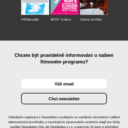
FIDMarseille
MFDF Ji.hlava
Visions du Réel
Chcete být pravidelně informováni o našem
filmovém programu?
Odesláním registrace k Newsletteru souhlasím se zasíláním obchodních sdělení
elektronickými prostředky a souvisejícím zpracováním osobních údajů pro účely
zasílání Newsletteru Doc-Air Distribution s.r.o. a potvrzuji, že jsem si přečetl(a)