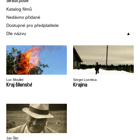
Seřadit podle
Katalog filmů
Nedávno přidané
Dostupné pro předplatitele
Dle názvu
Luc Moullet
Sergei Loznitsa
Kraj šílenství
Krajina
Jan Šikl