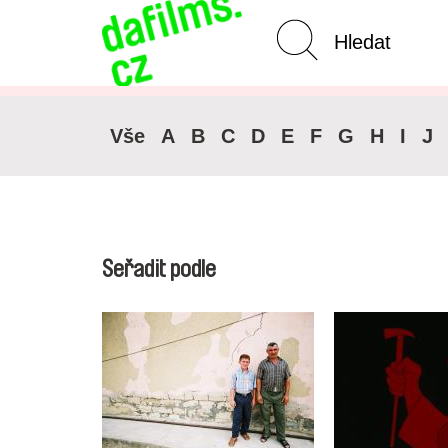
Pokročilé vyhledávání
Zrušit 
Vše
A
B
C
D
E
F
G
H
I
J
Seřadit podle