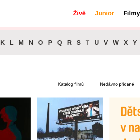
Živě
Junior
Filmy
filtry
Dostupné pro předplatitele
K
L
M
N
O
P
Q
R
S
T
U
V
W
X
Y
Katalog filmů
Nedávno přidané