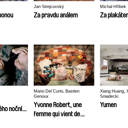
Jan Strejcovský
Michal Hříbek
ponou
Za pravdu análem
Za plakáte
Mario Del Curto, Bastien
Xiang Huang, X
Genoux
Sniadecki
Yvonne Robert, une
Yumen
ého nočního
femme qui vient de
l'ombre