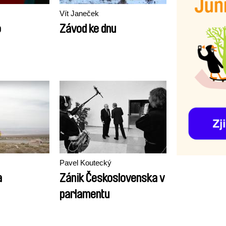
Vít Janeček
o
Závod ke dnu
Pavel Koutecký
a
Zánik Československa v
parlamentu