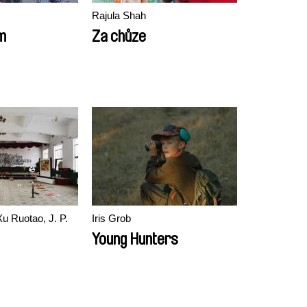
Rajula Shah
m
Za chůze
u Ruotao, J. P.
Iris Grob
Young Hunters