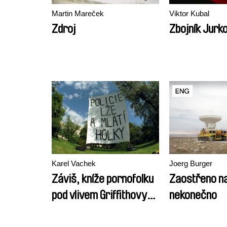
Martin Mareček
Viktor Kubal
Zdroj
Zbojník Jurk
Karel Vachek
Joerg Burger
Záviš, kníže pornofolku
Zaostřeno n
pod vlivem Griffithovy
nekonečno
Intolerance a Tatiho