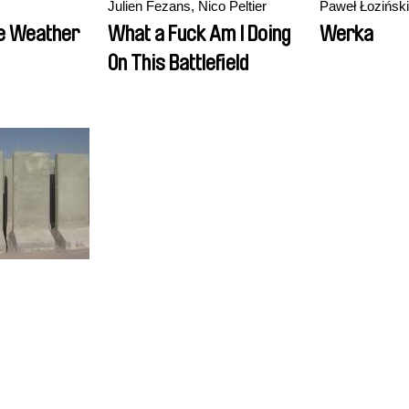
Julien Fezans, Nico Peltier
Paweł Łoziński
e Weather
What a Fuck Am I Doing
Werka
On This Battlefield