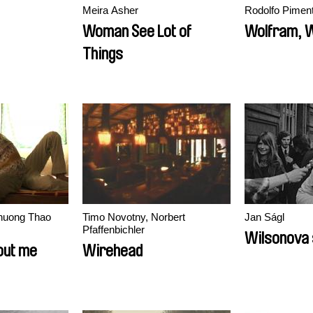
Meira Asher
Rodolfo Piment
Woman See Lot of
Wolfram, W
Things
huong Thao
Timo Novotny, Norbert
Jan Ságl
Pfaffenbichler
Wilsonova 
out me
Wirehead