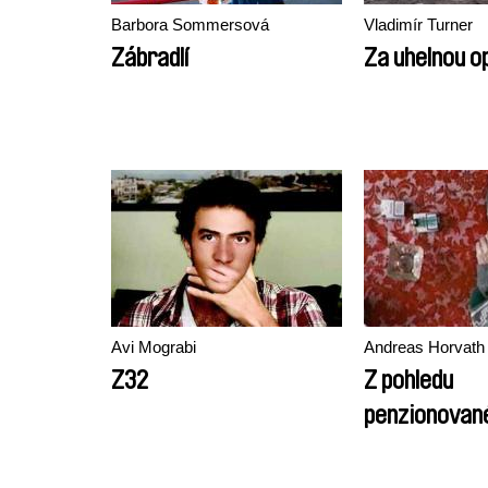
Barbora Sommersová
Vladimír Turner
Zábradlí
Za uhelnou o
Avi Mograbi
Andreas Horvath
Z32
Z pohledu
penzionovan
hlídače