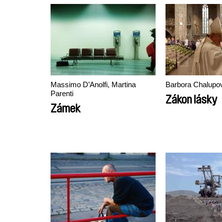
prázdnin pana Hulota
aneb Vznik a zánik
Československa (1918 –
1992)
Massimo D’Anolfi, Martina
Barbora Chalupo
Parenti
Zákon lásky
Zámek