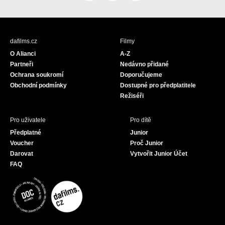
a
n
o
c
s
u
e
t
T
b
a
u
dafilms.cz
Filmy
o
g
b
O Alianci
A-Z
o
r
e
Partneři
Nedávno přidané
k
a
Ochrana soukromí
Doporučujeme
m
Obchodní podmínky
Dostupné pro předplatitele
Režiséři
Pro uživatele
Pro dítě
Předplatné
Junior
Voucher
Proč Junior
Darovat
Vytvořit Junior Účet
FAQ