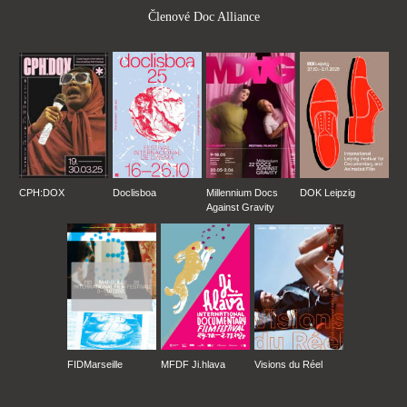
Členové Doc Alliance
CPH:DOX
Doclisboa
Millennium Docs
DOK Leipzig
Against Gravity
FIDMarseille
MFDF Ji.hlava
Visions du Réel