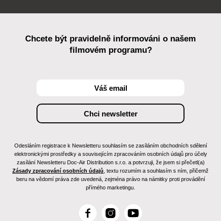
Chcete být pravidelně informováni o našem
filmovém programu?
Odesláním registrace k Newsletteru souhlasím se zasíláním obchodních sdělení
elektronickými prostředky a souvisejícím zpracováním osobních údajů pro účely
zasílání Newsletteru Doc-Air Distribution s.r.o. a potvrzuji, že jsem si přečetl(a)
Zásady zpracování osobních údajů
, textu rozumím a souhlasím s ním, přičemž
beru na vědomí práva zde uvedená, zejména právo na námitky proti provádění
přímého marketingu.
F
I
Y