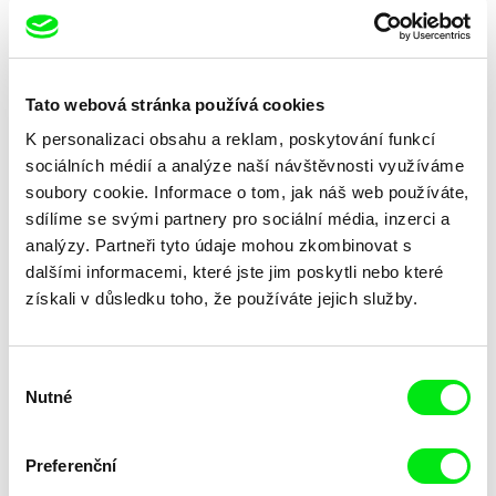
Tato webová stránka používá cookies
Francoise Huguier
Stanislaw Mucha
Kommunalka
Kolyma, cesta z kostí
K personalizaci obsahu a reklam, poskytování funkcí
sociálních médií a analýze naší návštěvnosti využíváme
soubory cookie. Informace o tom, jak náš web používáte,
sdílíme se svými partnery pro sociální média, inzerci a
analýzy. Partneři tyto údaje mohou zkombinovat s
dalšími informacemi, které jste jim poskytli nebo které
získali v důsledku toho, že používáte jejich služby.
Lars Bergström, Mats Bigert
Alexandra Pianelli
Klimatický experiment
Kiosk
Výběr
Nutné
souhlasu
Preferenční