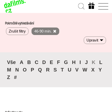
Pokročilé vyhledávání
Zrušit filtry
46-90 min.
Upravit
Vše
A
B
C
D
E
F
G
H
I
J
K
L
M
N
O
P
Q
R
S
T
U
V
W
X
Y
Z
#