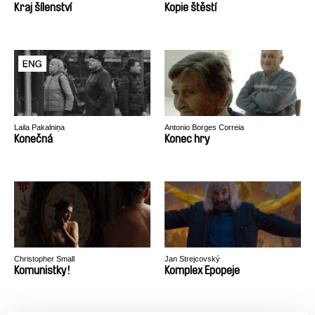
Kraj šílenství
Kopie štěstí
Laila Pakalniņa
Antonio Borges Correia
Konečná
Konec hry
Christopher Small
Jan Strejcovský
Komunistky!
Komplex Epopeje