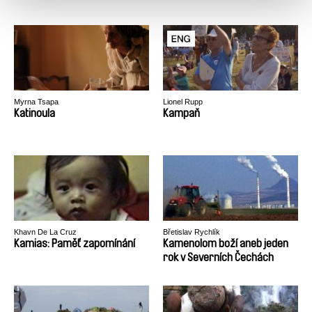
Myrna Tsapa
Lionel Rupp
Katinoula
Kampaň
Khavn De La Cruz
Břetislav Rychlík
Kamias: Paměť zapomínání
Kamenolom boží aneb jeden
rok v Severních Čechách