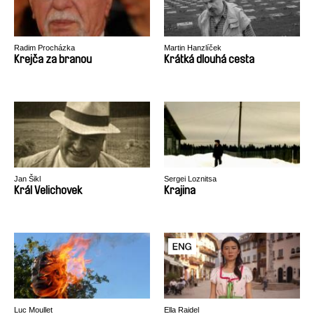
Radim Procházka
Martin Hanzlíček
Krejča za branou
Krátká dlouhá cesta
Jan Šikl
Sergei Loznitsa
Král Velichovek
Krajina
Luc Moullet
Ella Raidel