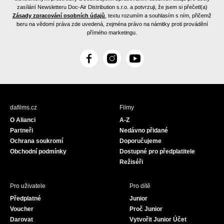
zasílání Newsletteru Doc-Air Distribution s.r.o. a potvrzuji, že jsem si přečetl(a)
Zásady zpracování osobních údajů
, textu rozumím a souhlasím s ním, přičemž
beru na vědomí práva zde uvedená, zejména právo na námitky proti provádění
přímého marketingu.
F
I
Y
a
n
o
c
s
u
e
t
T
b
a
u
dafilms.cz
Filmy
o
g
b
O Alianci
A-Z
o
r
e
Partneři
Nedávno přidané
k
a
Ochrana soukromí
Doporučujeme
m
Obchodní podmínky
Dostupné pro předplatitele
Režiséři
Pro uživatele
Pro dítě
Předplatné
Junior
Voucher
Proč Junior
Darovat
Vytvořit Junior Účet