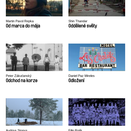
Martin Pavol Repka
Shin Thandar
Od marca do mája
Oddělené světy
Peter Zákuťanský
Daniel Paz Mireles
Odchod na korze
Odložení
Audrius Stonys
Filip Rojík