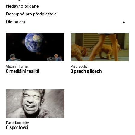
Nedávno přidané
Dostupné pro předplatitele
Dle názvu
Vladimír Turner
Mišo Suchý
O mediální realitě
O psech a lidech
Pavel Koutecký
O sportovci