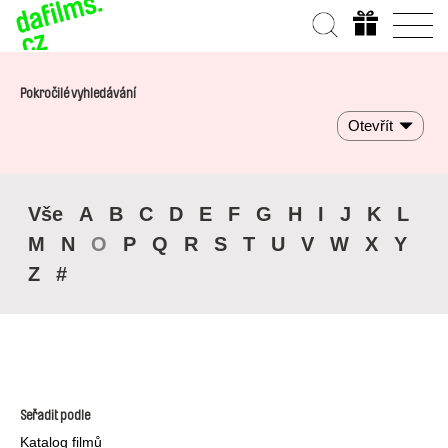
Pokročilé vyhledávání
Otevřít
Vše
A
B
C
D
E
F
G
H
I
J
K
L
M
N
O
P
Q
R
S
T
U
V
W
X
Y
Z
#
Seřadit podle
Katalog filmů