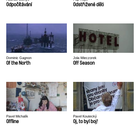
Odpočítávání
Odstřižené děti
Dominic Gagnon
Jola Wieczorek
Of the North
Off Season
Pavel Michalík
Pavel Koutecký
Offline
Oj, to byl boj!