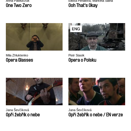
Anna Pawluczuk
Eliška Plíhalová, Markéta Slaná
One Two Zero
Ooh That's Okay
Mila Zhluktenko
Piotr Stasik
Opera Glasses
Opera o Polsku
Jana Ševčíková
Jana Ševčíková
Opři žebřík o nebe
Opři žebřík o nebe / EN verze