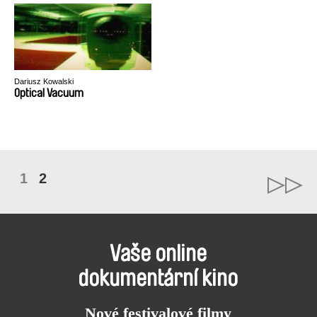
Dariusz Kowalski
Optical Vacuum
1
2
Vaše online
dokumentární kino
Nové festivalové filmy