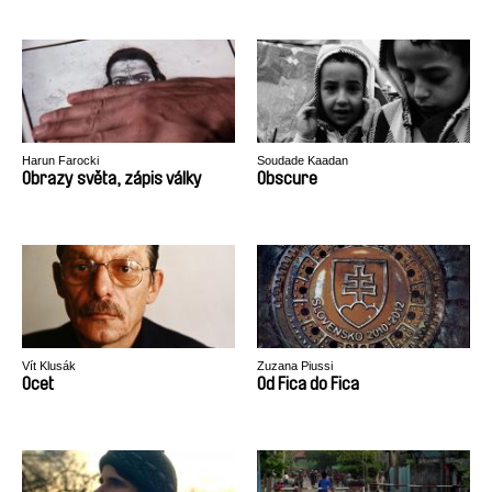
Harun Farocki
Soudade Kaadan
Obrazy světa, zápis války
Obscure
Vít Klusák
Zuzana Piussi
Ocet
Od Fica do Fica