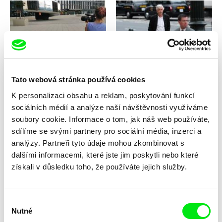
Olga Srstková
Olga Malířová Špátová
Okno příležitostí
Oko nad Prahou
Tato webová stránka používá cookies
K personalizaci obsahu a reklam, poskytování funkcí
sociálních médií a analýze naší návštěvnosti využíváme
soubory cookie. Informace o tom, jak náš web používáte,
sdílíme se svými partnery pro sociální média, inzerci a
analýzy. Partneři tyto údaje mohou zkombinovat s
Goran Stanković
Viera Čákanyová
dalšími informacemi, které jste jim poskytli nebo které
Old Mountain
Olda
získali v důsledku toho, že používáte jejich služby.
Výběr
Nutné
souhlasu