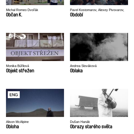
Michal Romeo Dvořák
Pavel Kostomarov, Alexey Pivovarov,
Alexander Rastorguev
Občan K.
Období
Monika Búřilová
Andrea Slováková
Objekt střežen
Oblaka
Alison McAlpine
Dušan Hanák
Obloha
Obrazy starého světa