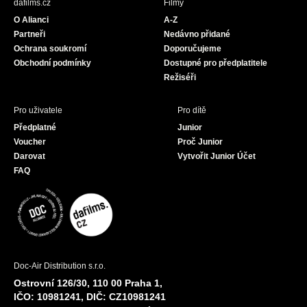
dafilms.cz
Filmy
o
g
b
O Alianci
A-Z
o
r
e
Partneři
Nedávno přidané
k
a
Ochrana soukromí
Doporučujeme
m
Obchodní podmínky
Dostupné pro předplatitele
Režiséři
Pro uživatele
Pro dítě
Předplatné
Junior
Voucher
Proč Junior
Darovat
Vytvořit Junior Účet
FAQ
Doc-Air Distribution s.r.o.
Ostrovní 126/30, 110 00 Praha 1,
IČO: 10981241, DIČ: CZ10981241