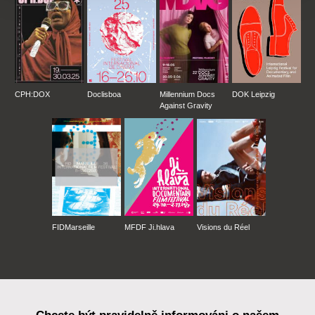
CPH:DOX
Doclisboa
Millennium Docs
DOK Leipzig
Against Gravity
FIDMarseille
MFDF Ji.hlava
Visions du Réel