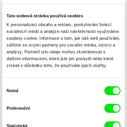
Tato webová stránka používá cookies
Susana Nobre
Radovan Síbrt
Vida Activa
Vězení umění
K personalizaci obsahu a reklam, poskytování funkcí
sociálních médií a analýze naší návštěvnosti využíváme
soubory cookie. Informace o tom, jak náš web používáte,
sdílíme se svými partnery pro sociální média, inzerci a
analýzy. Partneři tyto údaje mohou zkombinovat s
dalšími informacemi, které jste jim poskytli nebo které
získali v důsledku toho, že používáte jejich služby.
Eszter Hajdú
Johan van der Keuken
Verdikt v Maďarsku
Velké prázdniny
Výběr
Nutné
souhlasu
Preferenční
Statistické
Patrik Lančarič
Michal Kubal, Robert Sedláček