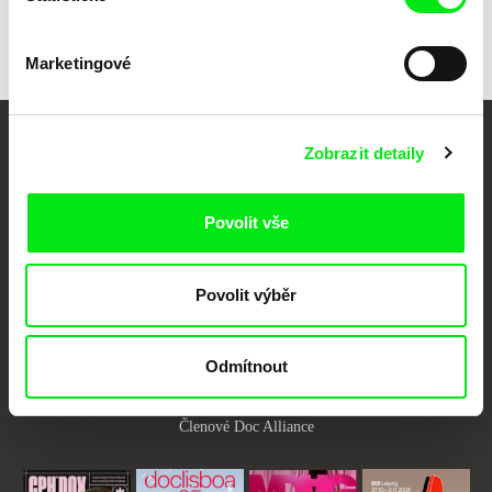
Válek
V hlavní roli Gustáv Husák
Marketingové
Zobrazit detaily
Vaše online
dokumentární kino
Povolit vše
Nové festivalové filmy
každý týden
Povolit výběr
Portál DAFilms.cz je výsledkem tvůrčí spolupráce 7 klíčových evropských
festivalů dokumentárního filmu sdružených do Doc Alliance. Naším cílem je
Odmítnout
posouvat hranice dokumentárního filmu, propagovat jeho rozmanitost a
podporovat kvalitní autorské filmy.
Členové Doc Alliance