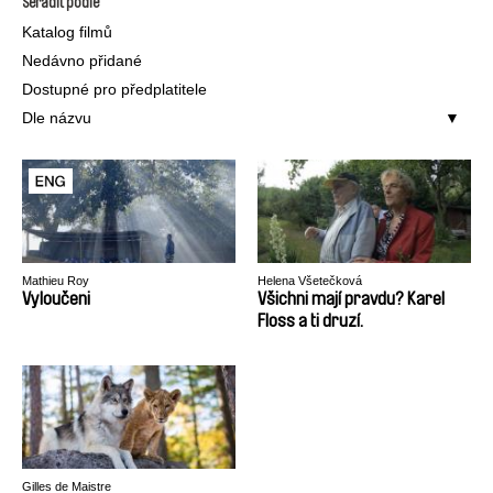
Seřadit podle
Katalog filmů
Nedávno přidané
Dostupné pro předplatitele
Dle názvu
Mathieu Roy
Helena Všetečková
Vyloučeni
Všichni mají pravdu? Karel
Floss a ti druzí.
Gilles de Maistre