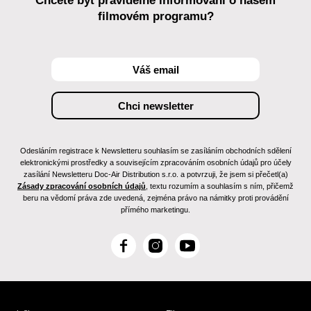
Chcete být pravidelně informováni o našem
filmovém programu?
Odesláním registrace k Newsletteru souhlasím se zasíláním obchodních sdělení
elektronickými prostředky a souvisejícím zpracováním osobních údajů pro účely
zasílání Newsletteru Doc-Air Distribution s.r.o. a potvrzuji, že jsem si přečetl(a)
Zásady zpracování osobních údajů
, textu rozumím a souhlasím s ním, přičemž
beru na vědomí práva zde uvedená, zejména právo na námitky proti provádění
přímého marketingu.
F
I
Y
a
n
o
c
s
u
e
t
T
b
a
u