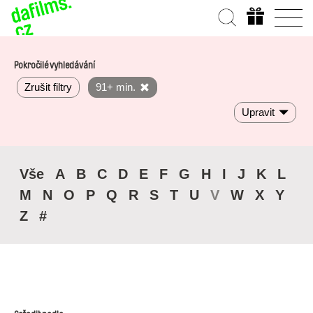
Pokročilé vyhledávání
Zrušit filtry
91+ min.
Upravit
Vše
A
B
C
D
E
F
G
H
I
J
K
L
M
N
O
P
Q
R
S
T
U
V
W
X
Y
Z
#