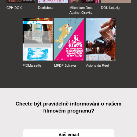
CPH:DOX
Doclisboa
Millennium Docs
DOK Leipzig
Against Gravity
FIDMarseille
MFDF Ji.hlava
Visions du Réel
Chcete být pravidelně informováni o našem
filmovém programu?