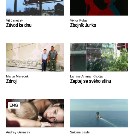
Vít Janeček
Viktor Kubal
Závod ke dnu
Zbojník Jurko
Martin Mareček
Lamine Ammar Khodja
Zdroj
Zeptej se svého stínu
Andrey Gryazev
Salomé Jashi