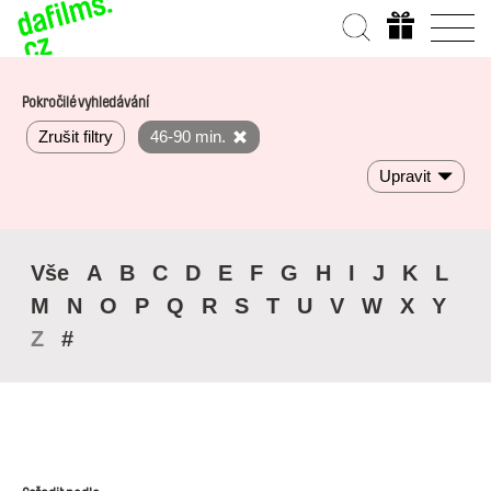
Pokročilé vyhledávání
Zrušit filtry
46-90 min.
Upravit
Vše
A
B
C
D
E
F
G
H
I
J
K
L
M
N
O
P
Q
R
S
T
U
V
W
X
Y
Z
#