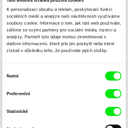
Tato webová stránka používá cookies
K personalizaci obsahu a reklam, poskytování funkcí
sociálních médií a analýze naší návštěvnosti využíváme
soubory cookie. Informace o tom, jak náš web používáte,
sdílíme se svými partnery pro sociální média, inzerci a
Liryc Dela Cruz
Måns Månsson
Zprávy z neznámých nemocí
Ztracen v Kantonu
analýzy. Partneři tyto údaje mohou zkombinovat s
dalšími informacemi, které jste jim poskytli nebo které
získali v důsledku toho, že používáte jejich služby.
Výběr
Nutné
souhlasu
Lucie Králová
Pierre-Yves Vandeweerd
Ztracená dovolená
Ztracená země
Preferenční
Statistické