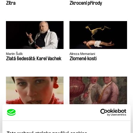
Zítra
Zkrocení přírody
Martin Šulík
Alireza Memariani
Zlatá šedesátá: Karel Vachek
Zlomené kosti
Zohar Wagner
Petr Václav
Zorki
Zpověď zapomenutého