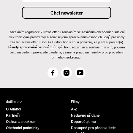
Odesláním registrace k Newsletteru souhlasím se zasíláním obchodních sdělení
elektronickými prostředky a souvisejícím zpracováním osobních údajů pro účely
zasílání Newsletteru Doc-Air Distribution s.r.o. a potvrzuji, že jsem si přečetl(a)
Zásady zpracování osobních údajů
, textu rozumím a souhlasím s ním, přičemž
beru na vědomí práva zde uvedená, zejména právo na námitky proti provádění
přímého marketingu.
F
I
Y
a
n
o
c
s
u
e
t
T
b
a
u
dafilms.cz
Filmy
o
g
b
O Alianci
A-Z
o
r
e
Partneři
Nedávno přidané
k
a
Ochrana soukromí
Doporučujeme
m
Obchodní podmínky
Dostupné pro předplatitele