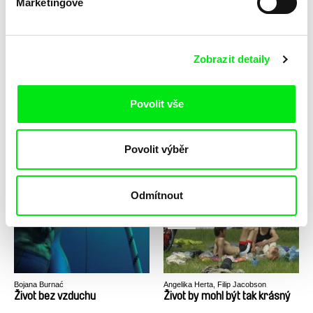
Marketingové
Benoît Goncerut, Fisnik Maxville
Jana Bučka, Marek Šulík
Zvicra
Zvonky štěstí
Zobrazit detaily
Povolit vše
Povolit výběr
Audrius Stonys
Erika Hníková
Žena a ledovec
Ženy pro měny
Odmítnout
Bojana Burnać
Angelika Herta, Filip Jacobson
Život bez vzduchu
Život by mohl být tak krásný