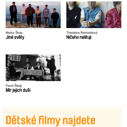
Marko Škop
Theodora Remundová
Jiné světy
Ničeho nelituji
Pavel Štingl
Mír jejich duši