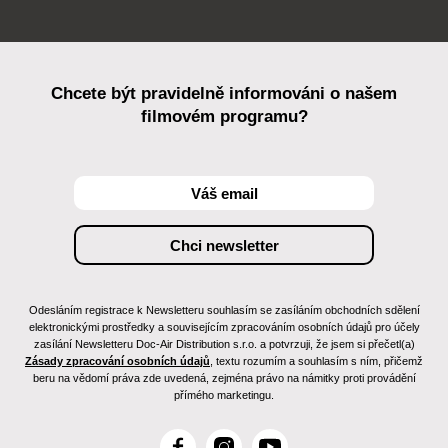
Chcete být pravidelně informováni o našem
filmovém programu?
Odesláním registrace k Newsletteru souhlasím se zasíláním obchodních sdělení
elektronickými prostředky a souvisejícím zpracováním osobních údajů pro účely
zasílání Newsletteru Doc-Air Distribution s.r.o. a potvrzuji, že jsem si přečetl(a)
Zásady zpracování osobních údajů
, textu rozumím a souhlasím s ním, přičemž
beru na vědomí práva zde uvedená, zejména právo na námitky proti provádění
přímého marketingu.