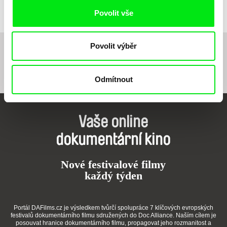
rovnost, bratrství
Povolit vše
Povolit výběr
1
–
5
–
10
–
14
–
18
–
23
24
25
26
27
Odmítnout
Vaše online
dokumentární kino
Nové festivalové filmy
každý týden
Portál DAFilms.cz je výsledkem tvůrčí spolupráce 7 klíčových evropských
festivalů dokumentárního filmu sdružených do Doc Alliance. Naším cílem je
posouvat hranice dokumentárního filmu, propagovat jeho rozmanitost a