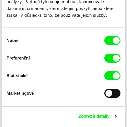
analýzy. Partneři tyto údaje mohou zkombinovat s
dalšími informacemi, které jste jim poskytli nebo které
Radu Jude
Radu Jude
získali v důsledku toho, že používáte jejich služby.
Může to projít zdí
Alexandra
Výběr
Nutné
souhlasu
Preferenční
Dana Bunescu, Mona Nicoară
Radu Jude
The Distance Between Me And
Generál dvakrát popravený
Me
Statistické
Marketingové
Zobrazit detaily
Karel Vachek
Laura Capatana Juller
Nový Hyperion aneb Volnost,
Tady… vlastně tam