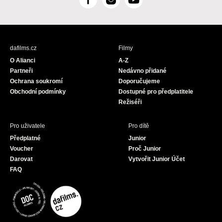
F
I
Y
a
n
o
c
s
u
e
t
T
b
a
u
dafilms.cz
Filmy
o
g
b
O Alianci
A-Z
o
r
e
Partneři
Nedávno přidané
k
a
Ochrana soukromí
Doporučujeme
m
Obchodní podmínky
Dostupné pro předplatitele
Režiséři
Pro uživatele
Pro dítě
Předplatné
Junior
Voucher
Proč Junior
Darovat
Vytvořit Junior Účet
FAQ