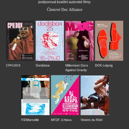
podporovat kvalitní autorské filmy.
Členové Doc Alliance
CPH:DOX
Doclisboa
Millennium Docs
DOK Leipzig
Against Gravity
FIDMarseille
MFDF Ji.hlava
Visions du Réel